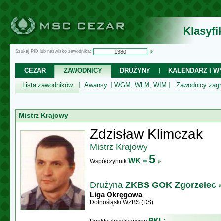
Klasyf
Szukaj PID lub nazwisko zawodnika:
CEZAR
ZAWODNICY
DRUŻYNY
KALENDARZ I WY
Lista zawodników
Awansy
WGM, WLM, WIM
Zawodnicy zagr
Mistrz Krajowy
Zdzisław Klimczak
Mistrz Krajowy
5
WK =
Współczynnik
Drużyna
ZKBS GOK Zgorzelec
Liga Okręgowa
Dolnośląski WZBS (DS)
PKL: