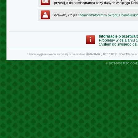
i prześlij je do administratora bazy danych w okręgu Dol
Sprawdź, kto jest
administratorem w okręgu Dolnośląski
Informacje o przetwa
Problemy w działaniu
System do swojego dzi
Strona wygenerowana automatycznie w dniu
2026-08-06
g.
08:16:03
(1.0294/19) prze
© 2003-2026
MSC.COM.