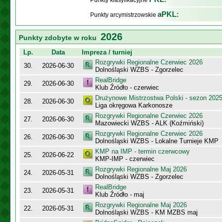
Punkty klasyfikacyjne
aPKL:
Punkty arcymistrzowskie
2026
Punkty zdobyte w roku
Lp.
Data
Impreza / turniej
Rozgrywki Regionalne Czerwiec 2026
30.
2026-06-30
Dolnośląski WZBS - Zgorzelec
RealBridge
29.
2026-06-30
Klub Źródło - czerwiec
Drużynowe Mistrzostwa Polski - sezon 202
28.
2026-06-30
Liga okręgowa Karkonosze
Rozgrywki Regionalne Czerwiec 2026
27.
2026-06-30
Mazowiecki WZBS - ALK (Koźmiński)
Rozgrywki Regionalne Czerwiec 2026
26.
2026-06-30
Dolnośląski WZBS - Lokalne Turnieje KMP
KMP na IMP - termin czerwcowy
25.
2026-06-22
KMP-IMP - czerwiec
Rozgrywki Regionalne Maj 2026
24.
2026-05-31
Dolnośląski WZBS - Zgorzelec
RealBridge
23.
2026-05-31
Klub Źródło - maj
Rozgrywki Regionalne Maj 2026
22.
2026-05-31
Dolnośląski WZBS - KM MZBS maj