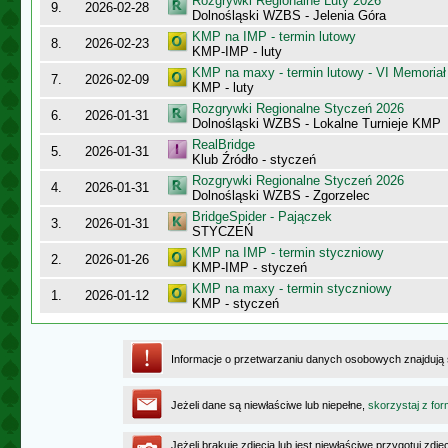
Rozgrywki Regionalne Luty 2026
9.
2026-02-28
Dolnośląski WZBS - Jelenia Góra
KMP na IMP - termin lutowy
8.
2026-02-23
KMP-IMP - luty
KMP na maxy - termin lutowy - VI Memoriał
7.
2026-02-09
KMP - luty
Rozgrywki Regionalne Styczeń 2026
6.
2026-01-31
Dolnośląski WZBS - Lokalne Turnieje KMP
RealBridge
5.
2026-01-31
Klub Źródło - styczeń
Rozgrywki Regionalne Styczeń 2026
4.
2026-01-31
Dolnośląski WZBS - Zgorzelec
BridgeSpider - Pajączek
3.
2026-01-31
STYCZEŃ
KMP na IMP - termin styczniowy
2.
2026-01-26
KMP-IMP - styczeń
KMP na maxy - termin styczniowy
1.
2026-01-12
KMP - styczeń
Informacje o przetwarzaniu danych osobowych znajdują
Jeżeli dane są niewłaściwe lub niepełne,
skorzystaj z for
Jeżeli brakuje zdjęcia lub jest niewłaściwe przygotuj zd