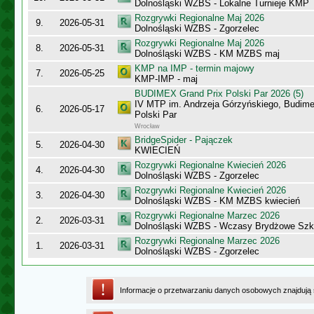
Dolnośląski WZBS - Lokalne Turnieje KMP
Rozgrywki Regionalne Maj 2026
9.
2026-05-31
Dolnośląski WZBS - Zgorzelec
Rozgrywki Regionalne Maj 2026
8.
2026-05-31
Dolnośląski WZBS - KM MZBS maj
KMP na IMP - termin majowy
7.
2026-05-25
KMP-IMP - maj
BUDIMEX Grand Prix Polski Par 2026 (5)
IV MTP im. Andrzeja Górzyńskiego, Budime
6.
2026-05-17
Polski Par
Wrocław
BridgeSpider - Pajączek
5.
2026-04-30
KWIECIEŃ
Rozgrywki Regionalne Kwiecień 2026
4.
2026-04-30
Dolnośląski WZBS - Zgorzelec
Rozgrywki Regionalne Kwiecień 2026
3.
2026-04-30
Dolnośląski WZBS - KM MZBS kwiecień
Rozgrywki Regionalne Marzec 2026
2.
2026-03-31
Dolnośląski WZBS - Wczasy Brydżowe Szk
Rozgrywki Regionalne Marzec 2026
1.
2026-03-31
Dolnośląski WZBS - Zgorzelec
Informacje o przetwarzaniu danych osobowych znajdują