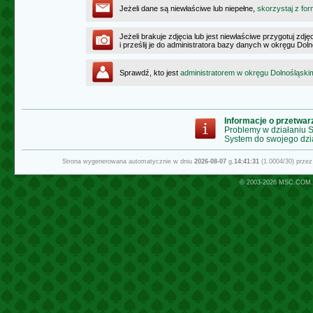
Jeżeli dane są niewłaściwe lub niepełne,
skorzystaj z for
Jeżeli brakuje zdjęcia lub jest niewłaściwe przygotuj zd
i prześlij je do administratora bazy danych w okręgu Dol
Sprawdź, kto jest
administratorem w okręgu Dolnośląski
Informacje o przetwa
Problemy w działaniu
System do swojego dzi
Strona wygenerowana automatycznie w dniu
2026-08-07
g.
14:41:31
(1.0004/30) prze
© 2003-2026
MSC.COM.