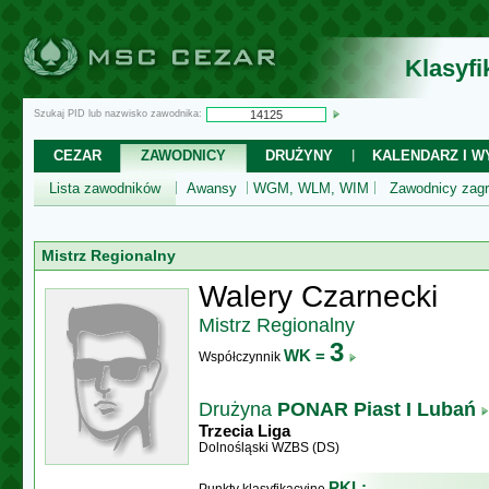
Klasyf
Szukaj PID lub nazwisko zawodnika:
CEZAR
ZAWODNICY
DRUŻYNY
KALENDARZ I WY
Lista zawodników
Awansy
WGM, WLM, WIM
Zawodnicy zagr
Mistrz Regionalny
Walery Czarnecki
Mistrz Regionalny
3
WK =
Współczynnik
Drużyna
PONAR Piast I Lubań
Trzecia Liga
Dolnośląski WZBS (DS)
PKL: