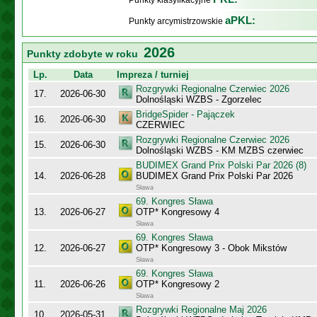
Punkty klasyfikacyjne
aPKL:
Punkty arcymistrzowskie
2026
Punkty zdobyte w roku
Lp.
Data
Impreza / turniej
Rozgrywki Regionalne Czerwiec 2026
17.
2026-06-30
Dolnośląski WZBS - Zgorzelec
BridgeSpider - Pajączek
16.
2026-06-30
CZERWIEC
Rozgrywki Regionalne Czerwiec 2026
15.
2026-06-30
Dolnośląski WZBS - KM MZBS czerwiec
BUDIMEX Grand Prix Polski Par 2026 (8)
14.
2026-06-28
BUDIMEX Grand Prix Polski Par 2026
Sława
69. Kongres Sława
13.
2026-06-27
OTP* Kongresowy 4
Sława
69. Kongres Sława
12.
2026-06-27
OTP* Kongresowy 3 - Obok Mikstów
Sława
69. Kongres Sława
11.
2026-06-26
OTP* Kongresowy 2
Sława
Rozgrywki Regionalne Maj 2026
10.
2026-05-31