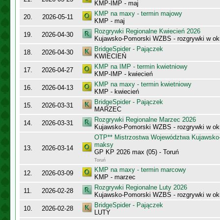
KMP-IMP - maj
KMP na maxy - termin majowy
20.
2026-05-11
KMP - maj
Rozgrywki Regionalne Kwiecień 2026
19.
2026-04-30
Kujawsko-Pomorski WZBS - rozgrywki w ok
BridgeSpider - Pajączek
18.
2026-04-30
KWIECIEŃ
KMP na IMP - termin kwietniowy
17.
2026-04-27
KMP-IMP - kwiecień
KMP na maxy - termin kwietniowy
16.
2026-04-13
KMP - kwiecień
BridgeSpider - Pajączek
15.
2026-03-31
MARZEC
Rozgrywki Regionalne Marzec 2026
14.
2026-03-31
Kujawsko-Pomorski WZBS - rozgrywki w ok
OTP** Mistrzostwa Województwa Kujawsko
maksy
13.
2026-03-14
GP KP 2026 max (05) - Toruń
Toruń
KMP na maxy - termin marcowy
12.
2026-03-09
KMP - marzec
Rozgrywki Regionalne Luty 2026
11.
2026-02-28
Kujawsko-Pomorski WZBS - rozgrywki w ok
BridgeSpider - Pajączek
10.
2026-02-28
LUTY