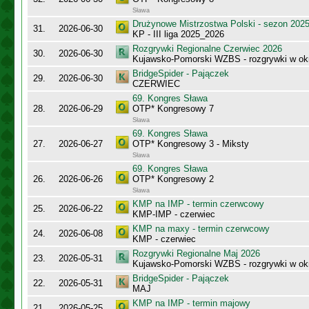
Sława
Drużynowe Mistrzostwa Polski - sezon 202
31.
2026-06-30
KP - III liga 2025_2026
Rozgrywki Regionalne Czerwiec 2026
30.
2026-06-30
Kujawsko-Pomorski WZBS - rozgrywki w ok
BridgeSpider - Pajączek
29.
2026-06-30
CZERWIEC
69. Kongres Sława
28.
2026-06-29
OTP* Kongresowy 7
Sława
69. Kongres Sława
27.
2026-06-27
OTP* Kongresowy 3 - Miksty
Sława
69. Kongres Sława
26.
2026-06-26
OTP* Kongresowy 2
Sława
KMP na IMP - termin czerwcowy
25.
2026-06-22
KMP-IMP - czerwiec
KMP na maxy - termin czerwcowy
24.
2026-06-08
KMP - czerwiec
Rozgrywki Regionalne Maj 2026
23.
2026-05-31
Kujawsko-Pomorski WZBS - rozgrywki w ok
BridgeSpider - Pajączek
22.
2026-05-31
MAJ
KMP na IMP - termin majowy
21.
2026-05-25