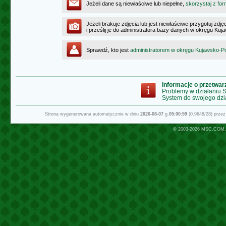
Jeżeli dane są niewłaściwe lub niepełne,
skorzystaj z for
Jeżeli brakuje zdjęcia lub jest niewłaściwe przygotuj zd
i prześlij je do administratora bazy danych w okręgu K
Sprawdź, kto jest
administratorem w okręgu Kujawsko-
Informacje o przetwa
Problemy w działaniu
System do swojego dzi
Strona wygenerowana automatycznie w dniu
2026-08-07
g.
05:00:59
(0.9648/28) prze
© 2003-2026
MSC.COM.