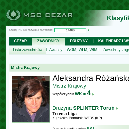
Klasyf
Szukaj PID lub nazwisko zawodnika:
CEZAR
ZAWODNICY
DRUŻYNY
KALENDARZ I WY
Lista zawodników
Awansy
WGM, WLM, WIM
Zawodnicy zagr
Mistrz Krajowy
Aleksandra Różańsk
Mistrz Krajowy
4
WK =
Współczynnik
Drużyna
SPLINTER Toruń
Trzecia Liga
Kujawsko-Pomorski WZBS (KP)
PKL: