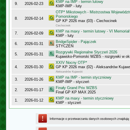
KMP na IMP - termin lutowy
9.
2026-02-23
KMP-IMP - luty
OTP* Mikstowych - Mistrzostwa Województ
Pomorskiego
8.
2026-02-14
GP KP 2026 max (03) - Ciechocinek
Ciechocinek
KMP na maxy - termin lutowy - VI Memoriał
7.
2026-02-09
KMP - luty
BridgeSpider - Pajączek
6.
2026-01-31
STYCZEŃ
Rozgrywki Regionalne Styczeń 2026
5.
2026-01-31
Kujawsko-Pomorski WZBS - rozgrywki w ok
XXIV Nocny OTP*
4.
2026-01-30
GP KP 2026 max (02) - Aleksandrów Kujaw
Aleksandrów Kujawski
KMP na IMP - termin styczniowy
3.
2026-01-26
KMP-IMP - styczeń
Finały Grand Prix WZBS
2.
2026-01-17
Finał GP KP MAX 2025
KMP na maxy - termin styczniowy
1.
2026-01-12
KMP - styczeń
Informacje o przetwarzaniu danych osobowych znajdują