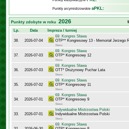
Punkty klasyfikacyjne
aPKL:
Punkty arcymistrzowskie
2026
Punkty zdobyte w roku
Lp.
Data
Impreza / turniej
69. Kongres Sława
38.
2026-07-04
OTP** Kongresowy 13 - Memoriał Jerzego
Sława
69. Kongres Sława
37.
2026-07-03
OTP* Kongresowy 12
Sława
69. Kongres Sława
36.
2026-07-03
OTT* Drużynowy Puchar Lata
Sława
69. Kongres Sława
35.
2026-07-02
OTP* Kongresowy 11
Sława
69. Kongres Sława
34.
2026-07-01
OTP* Kongresowy 9
Sława
Indywidualne Mistrzostwa Polski
33.
2026-07-01
Indywidualne Mistrzostwa Polski
Sława
69. Kongres Sława
32.
2026-06-30
OTP* Kongresowy 8