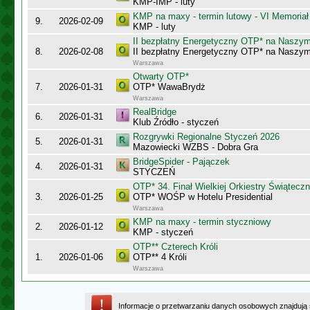
KMP-IMP - luty
KMP na maxy - termin lutowy - VI Memoriał
9.
2026-02-09
KMP - luty
II bezpłatny Energetyczny OTP* na Naszy
8.
2026-02-08
II bezpłatny Energetyczny OTP* na Naszy
Warszawa
Otwarty OTP*
7.
2026-01-31
OTP* WawaBrydż
Warszawa
RealBridge
6.
2026-01-31
Klub Źródło - styczeń
Rozgrywki Regionalne Styczeń 2026
5.
2026-01-31
Mazowiecki WZBS - Dobra Gra
BridgeSpider - Pajączek
4.
2026-01-31
STYCZEŃ
OTP* 34. Finał Wielkiej Orkiestry Świątec
3.
2026-01-25
OTP* WOŚP w Hotelu Presidential
Warszawa
KMP na maxy - termin styczniowy
2.
2026-01-12
KMP - styczeń
OTP** Czterech Króli
1.
2026-01-06
OTP** 4 Króli
Warszawa
Informacje o przetwarzaniu danych osobowych znajdują