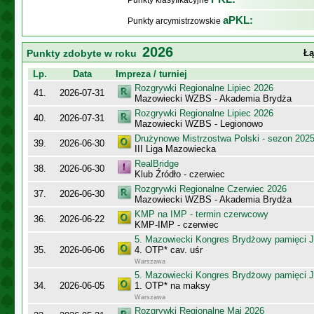
Punkty klasyfikacyjne
aPKL:
Punkty arcymistrzowskie
2026
Punkty zdobyte w roku
Łą
Lp.
Data
Impreza / turniej
Rozgrywki Regionalne Lipiec 2026
41.
2026-07-31
Mazowiecki WZBS - Akademia Brydża
Rozgrywki Regionalne Lipiec 2026
40.
2026-07-31
Mazowiecki WZBS - Legionowo
Drużynowe Mistrzostwa Polski - sezon 202
39.
2026-06-30
III Liga Mazowiecka
RealBridge
38.
2026-06-30
Klub Źródło - czerwiec
Rozgrywki Regionalne Czerwiec 2026
37.
2026-06-30
Mazowiecki WZBS - Akademia Brydża
KMP na IMP - termin czerwcowy
36.
2026-06-22
KMP-IMP - czerwiec
5. Mazowiecki Kongres Brydżowy pamięci J
35.
2026-06-06
4. OTP* cav. uśr
Warszawa
5. Mazowiecki Kongres Brydżowy pamięci J
34.
2026-06-05
1. OTP* na maksy
Warszawa
Rozgrywki Regionalne Maj 2026