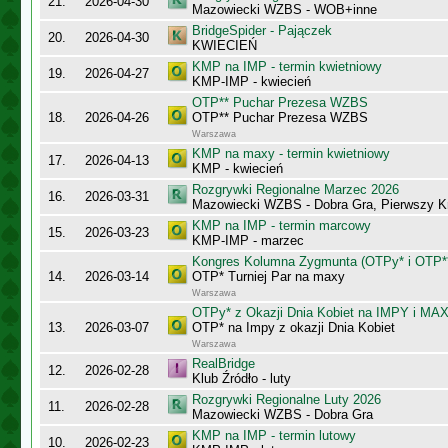
21.
2026-04-30
Mazowiecki WZBS - WOB+inne
BridgeSpider - Pajączek
20.
2026-04-30
KWIECIEŃ
KMP na IMP - termin kwietniowy
19.
2026-04-27
KMP-IMP - kwiecień
OTP** Puchar Prezesa WZBS
18.
2026-04-26
OTP** Puchar Prezesa WZBS
Warszawa
KMP na maxy - termin kwietniowy
17.
2026-04-13
KMP - kwiecień
Rozgrywki Regionalne Marzec 2026
16.
2026-03-31
Mazowiecki WZBS - Dobra Gra, Pierwszy K
KMP na IMP - termin marcowy
15.
2026-03-23
KMP-IMP - marzec
Kongres Kolumna Zygmunta (OTPy* i OTP*
14.
2026-03-14
OTP* Turniej Par na maxy
Warszawa
OTPy* z Okazji Dnia Kobiet na IMPY i MA
13.
2026-03-07
OTP* na Impy z okazji Dnia Kobiet
Warszawa
RealBridge
12.
2026-02-28
Klub Źródło - luty
Rozgrywki Regionalne Luty 2026
11.
2026-02-28
Mazowiecki WZBS - Dobra Gra
KMP na IMP - termin lutowy
10.
2026-02-23