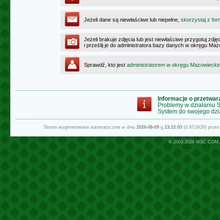
Jeżeli dane są niewłaściwe lub niepełne,
skorzystaj z for
Jeżeli brakuje zdjęcia lub jest niewłaściwe przygotuj zd
i prześlij je do administratora bazy danych w okręgu Ma
Sprawdź, kto jest
administratorem w okręgu Mazowiecki
Informacje o przetwa
Problemy w działaniu
System do swojego dzi
Strona wygenerowana automatycznie w dniu
2026-08-09
g.
13:22:03
(0.9719/26) prze
© 2003-2026
MSC.COM.