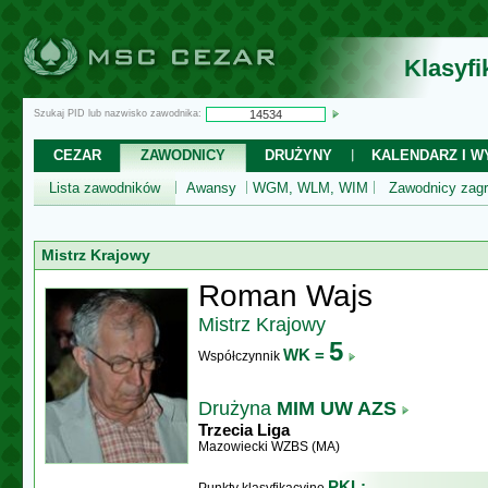
Klasyf
Szukaj PID lub nazwisko zawodnika:
CEZAR
ZAWODNICY
DRUŻYNY
KALENDARZ I WY
Lista zawodników
Awansy
WGM, WLM, WIM
Zawodnicy zagr
Mistrz Krajowy
Roman Wajs
Mistrz Krajowy
5
WK =
Współczynnik
Drużyna
MIM UW AZS
Trzecia Liga
Mazowiecki WZBS (MA)
PKL: