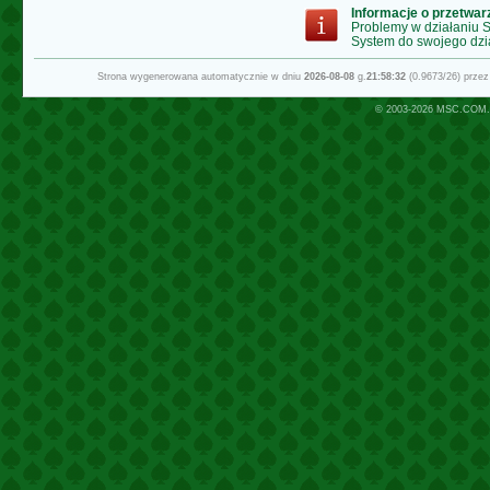
Informacje o przetwa
Problemy w działaniu
System do swojego dzi
Strona wygenerowana automatycznie w dniu
2026-08-08
g.
21:58:32
(0.9673/26) prze
© 2003-2026
MSC.COM.