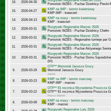
Rozgrywki Regionalne Kwiecień 2026
16.
2026-04-30
Pomorski WZBS - Puchar Dzielnicy Piecki
KMP na IMP - termin kwietniowy
15.
2026-04-27
KMP-IMP - kwiecień
KMP na maxy - termin kwietniowy
14.
2026-04-13
KMP - kwiecień
Rozgrywki Regionalne Marzec 2026
13.
2026-03-31
Pomorski WZBS - Puchar Dzielnicy Chełm
Rozgrywki Regionalne Marzec 2026
12.
2026-03-31
Pomorski WZBS - Regionalne turnieje par 
Rozgrywki Regionalne Marzec 2026
11.
2026-03-31
Pomorski WZBS - Puchar Aktywnego Senio
Rozgrywki Regionalne Marzec 2026
10.
2026-03-31
Pomorski WZBS - Puchar Domu Sąsiedzkie
(III)
OTP** Memoriał Janusza Grucy
9.
2026-03-29
Memoriał Janusza Grucy
Gdańsk
KMP na IMP - termin marcowy
8.
2026-03-23
KMP-IMP - marzec
OTP** 81 rocznica Wyzwolenia Pruszcza G
7.
2026-03-22
OTP** 81 rocznica Wyzwolenia Pruszcza G
Pruszcz Gdański
KMP na maxy - termin marcowy
6.
2026-03-09
KMP - marzec
Rozgrywki Regionalne Luty 2026