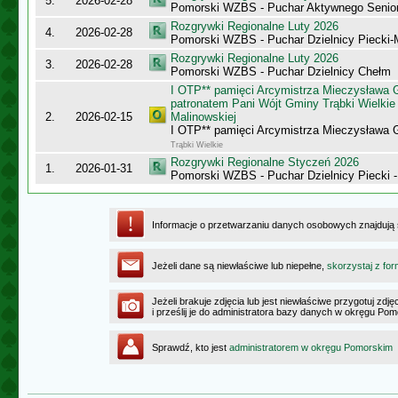
5.
2026-02-28
Pomorski WZBS - Puchar Aktywnego Senio
Rozgrywki Regionalne Luty 2026
4.
2026-02-28
Pomorski WZBS - Puchar Dzielnicy Piecki
Rozgrywki Regionalne Luty 2026
3.
2026-02-28
Pomorski WZBS - Puchar Dzielnicy Chełm
I OTP** pamięci Arcymistrza Mieczysława
patronatem Pani Wójt Gminy Trąbki Wielkie 
2.
2026-02-15
Malinowskiej
I OTP** pamięci Arcymistrza Mieczysława
Trąbki Wielkie
Rozgrywki Regionalne Styczeń 2026
1.
2026-01-31
Pomorski WZBS - Puchar Dzielnicy Piecki 
Informacje o przetwarzaniu danych osobowych znajdują
Jeżeli dane są niewłaściwe lub niepełne,
skorzystaj z for
Jeżeli brakuje zdjęcia lub jest niewłaściwe przygotuj zd
i prześlij je do administratora bazy danych w okręgu Po
Sprawdź, kto jest
administratorem w okręgu Pomorskim