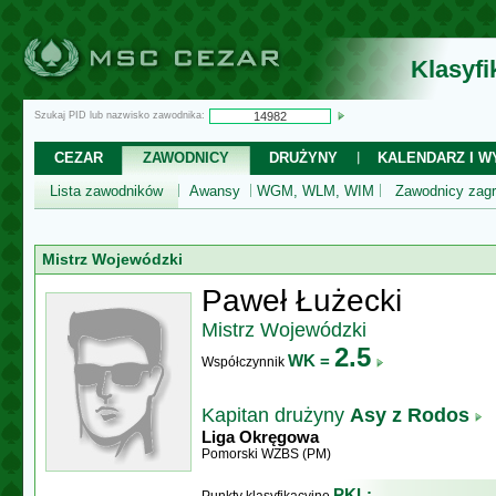
Klasyf
Szukaj PID lub nazwisko zawodnika:
CEZAR
ZAWODNICY
DRUŻYNY
KALENDARZ I WY
Lista zawodników
Awansy
WGM, WLM, WIM
Zawodnicy zagr
Mistrz Wojewódzki
Paweł Łużecki
Mistrz Wojewódzki
2.5
WK =
Współczynnik
Kapitan drużyny
Asy z Rodos
Liga Okręgowa
Pomorski WZBS (PM)
PKL: