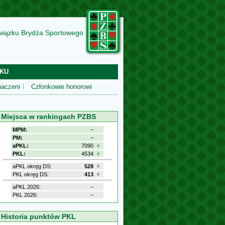
wiązku Brydża Sportowego
KU
aczeni
Członkowie honorowi
Miejsca w rankingach PZBS
MPM:
−
PM:
−
aPKL:
7090
PKL:
4534
aPKL okręg DS:
528
PKL okręg DS:
413
aPKL 2026:
−
PKL 2026:
−
Historia punktów PKL