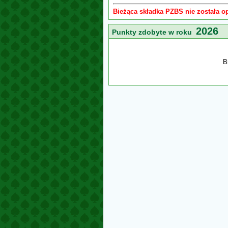
Bieżąca składka PZBS nie została o
2026
Punkty zdobyte w roku
B