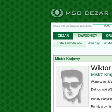
Szukaj PID lub nazwisko zawodnika:
CEZAR
ZAWODNICY
DR
Lista zawodników
Awansy
WGM,
Mistrz Krajowy
Wiktor
Mistrz Kra
Współczynnik
Dolnośląski W
Punkty klasyfi
Punkty arcymis