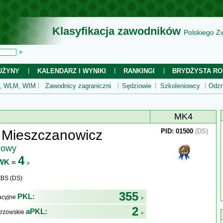
Klasyfikacja zawodników
Polskiego Z
UŻYNY
KALENDARZ I WYNIKI
RANKINGI
BRYDŻYSTA RO
 WLM, WIM
Zawodnicy zagraniczni
Sędziowie
Szkoleniowcy
Odzn
MK4
 Mieszczanowicz
PID: 01500
(DS)
jowy
4
WK =
ZBS (DS)
355
PKL:
kacyjne
2
aPKL:
trzowskie