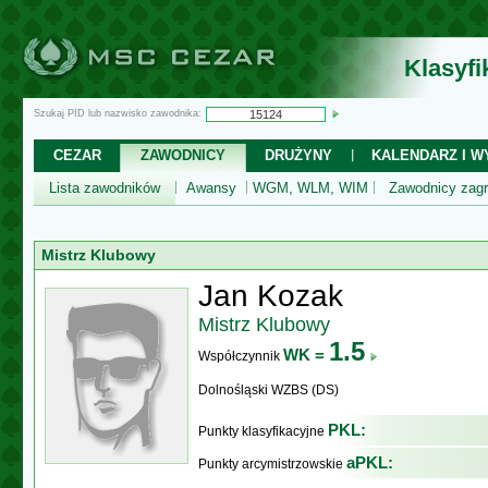
Klasyf
Szukaj PID lub nazwisko zawodnika:
CEZAR
ZAWODNICY
DRUŻYNY
KALENDARZ I WY
Lista zawodników
Awansy
WGM, WLM, WIM
Zawodnicy zagr
Mistrz Klubowy
Jan Kozak
Mistrz Klubowy
1.5
WK =
Współczynnik
Dolnośląski WZBS (DS)
PKL:
Punkty klasyfikacyjne
aPKL:
Punkty arcymistrzowskie