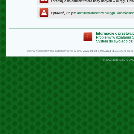
i prześlij je do administratora bazy danych w okręgu Dol
Sprawdź, kto jest
administratorem w okręgu Dolnośląski
Informacje o przetwa
Problemy w działaniu
System do swojego dzi
Strona wygenerowana automatycznie w dniu
2026-08-08
g.
07:16:13
(1.2939/37) prze
© 2003-2026
MSC.COM.