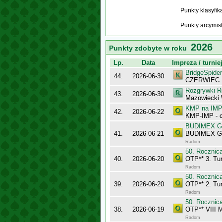
Punkty klasyfi
Punkty arcymis
2026
Punkty zdobyte w roku
Lp.
Data
Impreza / turnie
BridgeSpider
44.
2026-06-30
CZERWIEC
Rozgrywki R
43.
2026-06-30
Mazowiecki
KMP na IMP 
42.
2026-06-22
KMP-IMP - c
BUDIMEX Gra
41.
2026-06-21
BUDIMEX Gra
Radom
50. Rocznic
40.
2026-06-20
OTP** 3. Tur
Radom
50. Rocznic
39.
2026-06-20
OTP** 2. Tur
Radom
50. Rocznic
38.
2026-06-19
OTP** VIII 
Radom