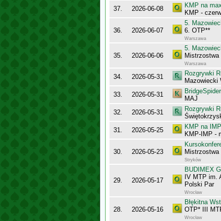
KMP na maxy
37.
2026-06-08
KMP - czerw
5. Mazowiec
36.
2026-06-07
6. OTP**
Warszawa
5. Mazowiec
35.
2026-06-06
Mistrzostwa
Warszawa
Rozgrywki R
34.
2026-05-31
Mazowiecki
BridgeSpider
33.
2026-05-31
MAJ
Rozgrywki R
32.
2026-05-31
Świętokrzysk
KMP na IMP 
31.
2026-05-25
KMP-IMP - 
Kursokonfer
30.
2026-05-23
Mistrzostwa
Stryków
BUDIMEX Gra
IV MTP im. 
29.
2026-05-17
Polski Par
Wrocław
Błękitna Ws
28.
2026-05-16
OTP* III MT
Wrocław