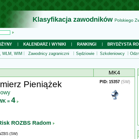
Klasyfikacja zawodników
Polskiego Z
UŻYNY
KALENDARZ I WYNIKI
RANKINGI
BRYDŻYSTA RO
 WLM, WIM
Zawodnicy zagraniczni
Sędziowie
Szkoleniowcy
Odzn
MK4
mierz Pieniążek
PID: 15357
(SW)
jowy
4
WK =
rRisk ROZBS Radom
 WZBS (SW)