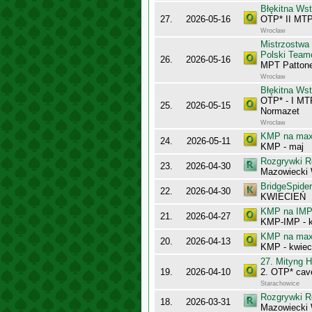
Błękitna Ws
27.
2026-05-16
OTP* II MTP
Wrocław
Mistrzostwa
Polski Team
26.
2026-05-16
MPT Pattone
Wrocław
Błękitna Ws
OTP* - I MT
25.
2026-05-15
Normazet
Wrocław
KMP na maxy
24.
2026-05-11
KMP - maj
Rozgrywki R
23.
2026-04-30
Mazowiecki
BridgeSpider
22.
2026-04-30
KWIECIEŃ
KMP na IMP 
21.
2026-04-27
KMP-IMP - k
KMP na maxy
20.
2026-04-13
KMP - kwiec
27. Mityng H
19.
2026-04-10
2. OTP* cav
Starachowice
Rozgrywki R
18.
2026-03-31
Mazowiecki