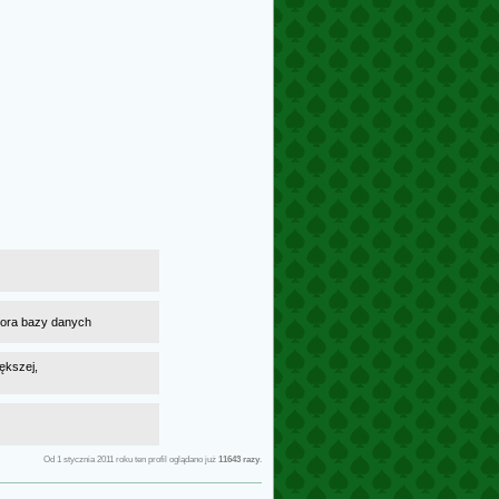
atora bazy danych
ększej,
Od 1 stycznia 2011 roku ten profil oglądano już
11643 razy
.