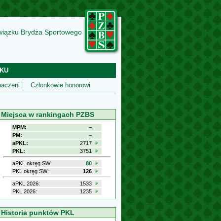
wiązku Brydża Sportowego
KU
aczeni
Członkowie honorowi
Miejsca w rankingach PZBS
MPM:
−
PM:
−
aPKL:
2717
PKL:
3751
aPKL okręg SW:
80
PKL okręg SW:
126
aPKL 2026:
1533
PKL 2026:
1235
Historia punktów PKL