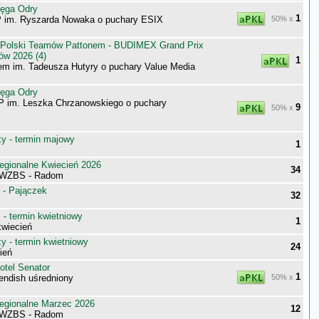
tęga Odry
1
 im. Ryszarda Nowaka o puchary ESIX
50% x
 Polski Teamów Pattonem - BUDIMEX Grand Prix
ów 2026 (4)
1
m im. Tadeusza Hutyry o puchary Value Media
tęga Odry
P im. Leszka Chrzanowskiego o puchary
9
50% x
 - termin majowy
1
egionalne Kwiecień 2026
34
 WZBS - Radom
 - Pajączek
32
- termin kwietniowy
1
wiecień
 - termin kwietniowy
24
ień
otel Senator
1
endish uśredniony
50% x
egionalne Marzec 2026
12
 WZBS - Radom