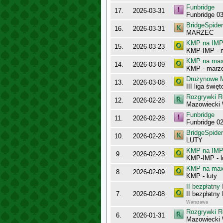
Funbridge
17.
2026-03-31
Funbridge 0
BridgeSpider
16.
2026-03-31
MARZEC
KMP na IMP 
15.
2026-03-23
KMP-IMP - 
KMP na maxy
14.
2026-03-09
KMP - marz
Drużynowe M
13.
2026-03-08
III liga świę
Rozgrywki R
12.
2026-02-28
Mazowiecki
Funbridge
11.
2026-02-28
Funbridge 0
BridgeSpider
10.
2026-02-28
LUTY
KMP na IMP 
9.
2026-02-23
KMP-IMP - l
KMP na maxy
8.
2026-02-09
KMP - luty
II bezpłatn
7.
2026-02-08
II bezpłatn
Warszawa
Rozgrywki R
6.
2026-01-31
Mazowiecki