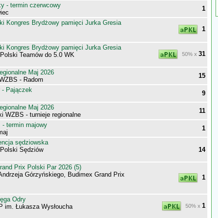
 - termin czerwcowy
1
iec
ki Kongres Brydżowy pamięci Jurka Gresia
1
ki Kongres Brydżowy pamięci Jurka Gresia
31
 Polski Teamów do 5.0 WK
50% x
egionalne Maj 2026
15
 WZBS - Radom
 - Pajączek
9
egionalne Maj 2026
11
i WZBS - turnieje regionalne
- termin majowy
1
maj
encja sędziowska
 Polski Sędziów
14
nd Prix Polski Par 2026 (5)
Andrzeja Górzyńskiego, Budimex Grand Prix
1
tęga Odry
1
P im. Łukasza Wysłoucha
50% x