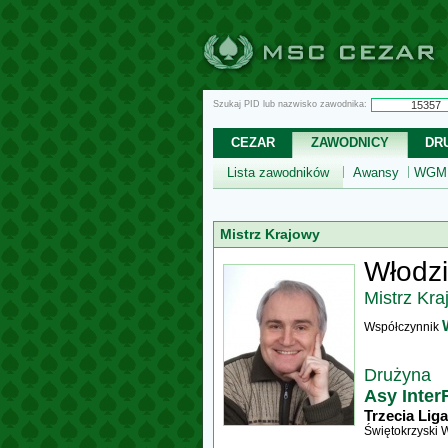
Szukaj PID lub nazwisko zawodnika:
CEZAR
ZAWODNICY
DR
Lista zawodników
Awansy
WGM,
Mistrz Krajowy
Włodzi
Mistrz Kra
Współczynnik
Drużyna
Asy Inte
Trzecia Liga
Świętokrzyski