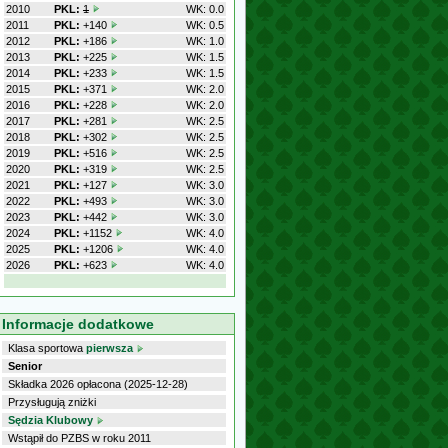
2010
PKL:
1
WK: 0.0
2011
PKL:
+140
WK: 0.5
2012
PKL:
+186
WK: 1.0
2013
PKL:
+225
WK: 1.5
2014
PKL:
+233
WK: 1.5
2015
PKL:
+371
WK: 2.0
2016
PKL:
+228
WK: 2.0
2017
PKL:
+281
WK: 2.5
2018
PKL:
+302
WK: 2.5
2019
PKL:
+516
WK: 2.5
2020
PKL:
+319
WK: 2.5
2021
PKL:
+127
WK: 3.0
2022
PKL:
+493
WK: 3.0
2023
PKL:
+442
WK: 3.0
2024
PKL:
+1152
WK: 4.0
2025
PKL:
+1206
WK: 4.0
2026
PKL:
+623
WK: 4.0
Informacje dodatkowe
Klasa sportowa
pierwsza
Senior
Składka 2026 opłacona (2025-12-28)
Przysługują zniżki
Sędzia Klubowy
Wstąpił do PZBS w roku 2011