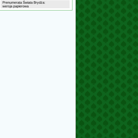
Prenumerata Świata Brydża:
wersja papierowa