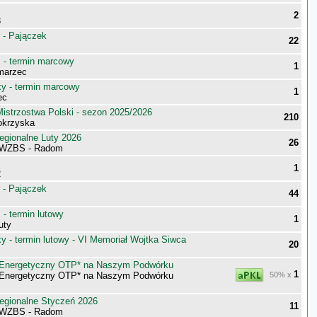
2
3
 - Pajączek
22
- termin marcowy
1
marzec
 - termin marcowy
1
ec
istrzostwa Polski - sezon 2025/2026
210
tokrzyska
egionalne Luty 2026
26
 WZBS - Radom
1
2
 - Pajączek
44
- termin lutowy
1
uty
 - termin lutowy - VI Memoriał Wojtka Siwca
20
y Energetyczny OTP* na Naszym Podwórku
1
y Energetyczny OTP* na Naszym Podwórku
50% x
egionalne Styczeń 2026
11
 WZBS - Radom