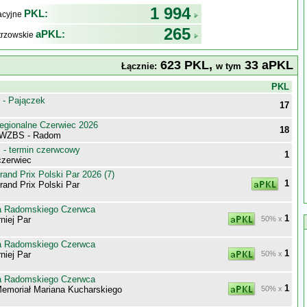
1 994
PKL:
kacyjne
265
aPKL:
trzowskie
623 PKL,
33 aPKL
Łącznie:
w tym
j
PKL
 - Pajączek
17
egionalne Czerwiec 2026
18
 WZBS - Radom
- termin czerwcowy
1
zerwiec
nd Prix Polski Par 2026 (7)
1
nd Prix Polski Par
a Radomskiego Czerwca
1
niej Par
50% x
a Radomskiego Czerwca
1
niej Par
50% x
a Radomskiego Czerwca
1
Memoriał Mariana Kucharskiego
50% x