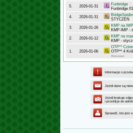
Funbridge
5.
2026-01-31
Funbridge 0
BridgeSpider
4.
2026-01-31
STYCZEŃ
KMP na IMP 
3.
2026-01-26
KMP-IMP - 
KMP na maxy
2.
2026-01-12
KMP - stycz
OTP** Cztere
1.
2026-01-06
OTP** 4 Król
Warszawa
Informacje o przet
Jeżeli dane są niew
Jeżeli brakuje zdję
i prześlij je do ad
Sprawdź, kto jest
a