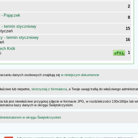
2
1
 - Pajączek
8
- termin styczniowy
15
styczeń
 - termin styczniowy
16
eń
ch Króli
1
i
warzaniu danych osobowych znajdują się
w niniejszym dokumencie
łaściwe lub niepełne,
skorzystaj z formularza
, a Twoje uwagi trafią do właściwego administr
cia lub jest niewłaściwe przygotuj zdjęcie w formacie JPG, w rozdzielczości 130x160px lub wi
ministratora bazy danych w okręgu Świętokrzyskim
dministratorem w okręgu Świętokrzyskim