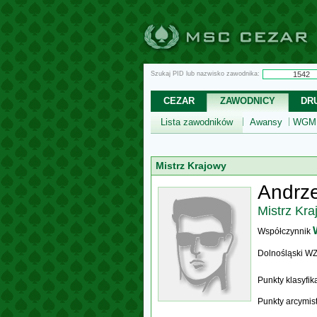
Szukaj PID lub nazwisko zawodnika:
CEZAR
ZAWODNICY
DR
Lista zawodników
Awansy
WGM,
Mistrz Krajowy
Andrze
Mistrz Kra
Współczynnik
Dolnośląski W
Punkty klasyfi
Punkty arcymis