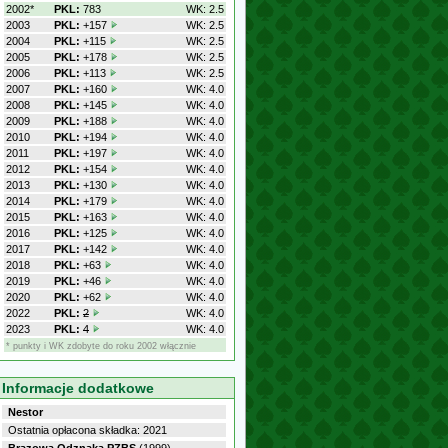
2002*
PKL:
783
WK: 2.5
2003
PKL:
+157
WK: 2.5
2004
PKL:
+115
WK: 2.5
2005
PKL:
+178
WK: 2.5
2006
PKL:
+113
WK: 2.5
2007
PKL:
+160
WK: 4.0
2008
PKL:
+145
WK: 4.0
2009
PKL:
+188
WK: 4.0
2010
PKL:
+194
WK: 4.0
2011
PKL:
+197
WK: 4.0
2012
PKL:
+154
WK: 4.0
2013
PKL:
+130
WK: 4.0
2014
PKL:
+179
WK: 4.0
2015
PKL:
+163
WK: 4.0
2016
PKL:
+125
WK: 4.0
2017
PKL:
+142
WK: 4.0
2018
PKL:
+63
WK: 4.0
2019
PKL:
+46
WK: 4.0
2020
PKL:
+62
WK: 4.0
2022
PKL:
2
WK: 4.0
2023
PKL:
4
WK: 4.0
* punkty i WK zdobyte do roku 2002 włącznie
Informacje dodatkowe
Nestor
Ostatnia opłacona składka: 2021