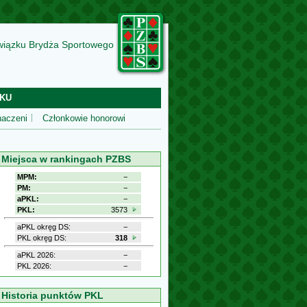
wiązku Brydża Sportowego
KU
aczeni
Członkowie honorowi
Miejsca w rankingach PZBS
MPM:
−
PM:
−
aPKL:
−
PKL:
3573
aPKL okręg DS:
−
PKL okręg DS:
318
aPKL 2026:
−
PKL 2026:
−
Historia punktów PKL