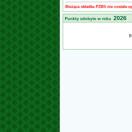
Bieżąca składka PZBS nie została o
2026
Punkty zdobyte w roku
B