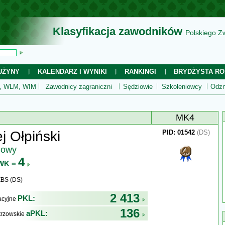
Klasyfikacja zawodników
Polskiego Z
UŻYNY
KALENDARZ I WYNIKI
RANKINGI
BRYDŻYSTA RO
 WLM, WIM
Zawodnicy zagraniczni
Sędziowie
Szkoleniowcy
Odzn
MK4
j Ołpiński
PID: 01542
(DS)
jowy
4
WK =
ZBS (DS)
2 413
PKL:
kacyjne
136
aPKL:
trzowskie