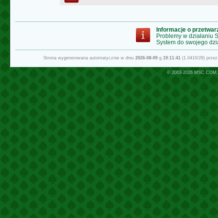
Informacje o przetwa
Problemy w działaniu
System do swojego dzi
Strona wygenerowana automatycznie w dniu
2026-08-09
g.
19:11:41
(1.0410/28) prze
© 2003-2026
MSC.COM.