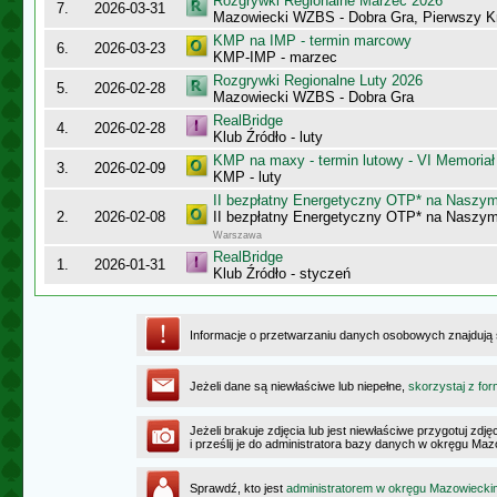
Rozgrywki Regionalne Marzec 2026
7.
2026-03-31
Mazowiecki WZBS - Dobra Gra, Pierwszy K
KMP na IMP - termin marcowy
6.
2026-03-23
KMP-IMP - marzec
Rozgrywki Regionalne Luty 2026
5.
2026-02-28
Mazowiecki WZBS - Dobra Gra
RealBridge
4.
2026-02-28
Klub Źródło - luty
KMP na maxy - termin lutowy - VI Memoriał
3.
2026-02-09
KMP - luty
II bezpłatny Energetyczny OTP* na Naszy
2.
2026-02-08
II bezpłatny Energetyczny OTP* na Naszy
Warszawa
RealBridge
1.
2026-01-31
Klub Źródło - styczeń
Informacje o przetwarzaniu danych osobowych znajdują
Jeżeli dane są niewłaściwe lub niepełne,
skorzystaj z for
Jeżeli brakuje zdjęcia lub jest niewłaściwe przygotuj zd
i prześlij je do administratora bazy danych w okręgu Ma
Sprawdź, kto jest
administratorem w okręgu Mazowiecki