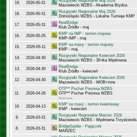
Rozgrywki Regionalne Maj 2026
19.
2026-05-31
Mazowiecki WZBS - Akademia Brydża
Rozgrywki Regionalne Maj 2026
18.
2026-05-31
Dolnośląski WZBS - Lokalne Turnieje KMP
RealBridge
17.
2026-05-31
Klub Źródło - maj
KMP na IMP - termin majowy
16.
2026-05-25
KMP-IMP - maj
KMP na maxy - termin majowy
15.
2026-05-11
KMP - maj
Rozgrywki Regionalne Kwiecień 2026
14.
2026-04-30
Mazowiecki WZBS - 30-tka Wędrowna
RealBridge
13.
2026-04-30
Klub Źródło - kwiecień
Rozgrywki Regionalne Kwiecień 2026
12.
2026-04-30
Mazowiecki WZBS - WOB+inne
OTP** Puchar Prezesa WZBS
11.
2026-04-26
OTP** Puchar Prezesa WZBS
Warszawa
KMP na maxy - termin kwietniowy
10.
2026-04-13
KMP - kwiecień
Rozgrywki Regionalne Marzec 2026
9.
2026-03-31
Mazowiecki WZBS - Wędrowna Trzydziestk
BridgeSpider - Pajączek
8.
2026-03-31
MARZEC