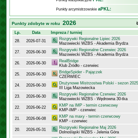
Punkty klasyfikacyjne
aPKL:
Punkty arcymistrzowskie
2026
Punkty zdobyte w roku
Lp.
Data
Impreza / turniej
Rozgrywki Regionalne Lipiec 2026
28.
2026-07-31
Mazowiecki WZBS - Akademia Brydża
Rozgrywki Regionalne Czerwiec 2026
27.
2026-06-30
Mazowiecki WZBS - Akademia Brydża
RealBridge
26.
2026-06-30
Klub Źródło - czerwiec
BridgeSpider - Pajączek
25.
2026-06-30
CZERWIEC
Drużynowe Mistrzostwa Polski - sezon 202
24.
2026-06-30
III Liga Mazowiecka
Rozgrywki Regionalne Czerwiec 2026
23.
2026-06-30
Mazowiecki WZBS - Wędrowna 30-tka
KMP na IMP - termin czerwcowy
22.
2026-06-22
KMP-IMP - czerwiec
KMP na maxy - termin czerwcowy
21.
2026-06-08
KMP - czerwiec
Rozgrywki Regionalne Maj 2026
20.
2026-05-31
Dolnośląski WZBS - Jelenia Góra