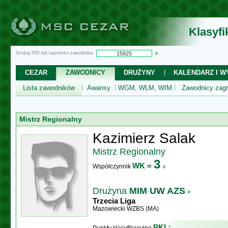
Klasyf
Szukaj PID lub nazwisko zawodnika:
CEZAR
ZAWODNICY
DRUŻYNY
KALENDARZ I WY
Lista zawodników
Awansy
WGM, WLM, WIM
Zawodnicy zagr
Mistrz Regionalny
Kazimierz Salak
Mistrz Regionalny
3
WK =
Współczynnik
Drużyna
MIM UW AZS
Trzecia Liga
Mazowiecki WZBS (MA)
PKL: