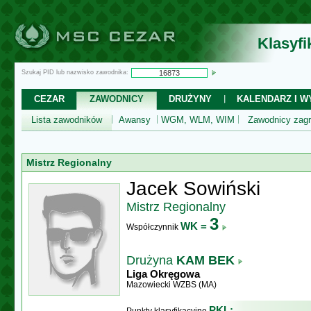
Klasyf
Szukaj PID lub nazwisko zawodnika:
CEZAR
ZAWODNICY
DRUŻYNY
KALENDARZ I WY
Lista zawodników
Awansy
WGM, WLM, WIM
Zawodnicy zagr
Mistrz Regionalny
Jacek Sowiński
Mistrz Regionalny
3
WK =
Współczynnik
Drużyna
KAM BEK
Liga Okręgowa
Mazowiecki WZBS (MA)
PKL: