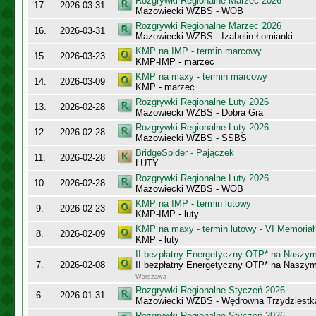
Rozgrywki Regionalne Marzec 2026
17.
2026-03-31
Mazowiecki WZBS - WOB
Rozgrywki Regionalne Marzec 2026
16.
2026-03-31
Mazowiecki WZBS - Izabelin Łomianki
KMP na IMP - termin marcowy
15.
2026-03-23
KMP-IMP - marzec
KMP na maxy - termin marcowy
14.
2026-03-09
KMP - marzec
Rozgrywki Regionalne Luty 2026
13.
2026-02-28
Mazowiecki WZBS - Dobra Gra
Rozgrywki Regionalne Luty 2026
12.
2026-02-28
Mazowiecki WZBS - SSBS
BridgeSpider - Pajączek
11.
2026-02-28
LUTY
Rozgrywki Regionalne Luty 2026
10.
2026-02-28
Mazowiecki WZBS - WOB
KMP na IMP - termin lutowy
9.
2026-02-23
KMP-IMP - luty
KMP na maxy - termin lutowy - VI Memoriał
8.
2026-02-09
KMP - luty
II bezpłatny Energetyczny OTP* na Naszy
7.
2026-02-08
II bezpłatny Energetyczny OTP* na Naszy
Warszawa
Rozgrywki Regionalne Styczeń 2026
6.
2026-01-31
Mazowiecki WZBS - Wędrowna Trzydziestk
Rozgrywki Regionalne Styczeń 2026