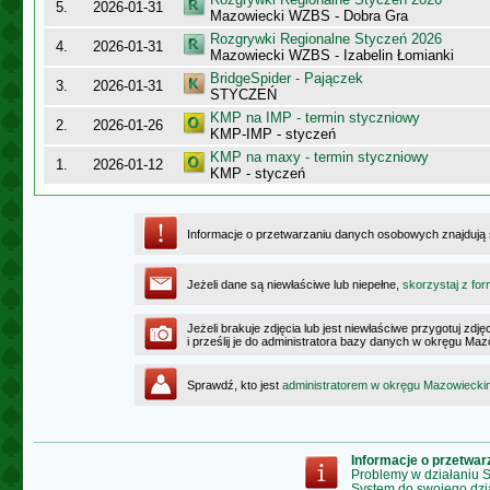
5.
2026-01-31
Mazowiecki WZBS - Dobra Gra
Rozgrywki Regionalne Styczeń 2026
4.
2026-01-31
Mazowiecki WZBS - Izabelin Łomianki
BridgeSpider - Pajączek
3.
2026-01-31
STYCZEŃ
KMP na IMP - termin styczniowy
2.
2026-01-26
KMP-IMP - styczeń
KMP na maxy - termin styczniowy
1.
2026-01-12
KMP - styczeń
Informacje o przetwarzaniu danych osobowych znajdują
Jeżeli dane są niewłaściwe lub niepełne,
skorzystaj z for
Jeżeli brakuje zdjęcia lub jest niewłaściwe przygotuj zd
i prześlij je do administratora bazy danych w okręgu Ma
Sprawdź, kto jest
administratorem w okręgu Mazowiecki
Informacje o przetwa
Problemy w działaniu
System do swojego dzi