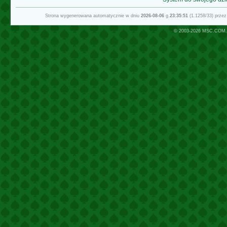
Strona wygenerowana automatycznie w dniu
2026-08-06
g.
23:35:51
(1.1258/33) prze
© 2003-2026
MSC.COM.