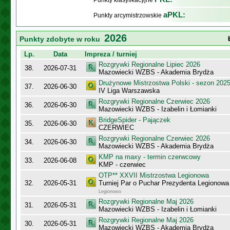
Punkty klasyfikacyjne
aPKL:
Punkty arcymistrzowskie
2026
Punkty zdobyte w roku
Lp.
Data
Impreza / turniej
Rozgrywki Regionalne Lipiec 2026
38.
2026-07-31
Mazowiecki WZBS - Akademia Brydża
Drużynowe Mistrzostwa Polski - sezon 202
37.
2026-06-30
IV Liga Warszawska
Rozgrywki Regionalne Czerwiec 2026
36.
2026-06-30
Mazowiecki WZBS - Izabelin i Łomianki
BridgeSpider - Pajączek
35.
2026-06-30
CZERWIEC
Rozgrywki Regionalne Czerwiec 2026
34.
2026-06-30
Mazowiecki WZBS - Akademia Brydża
KMP na maxy - termin czerwcowy
33.
2026-06-08
KMP - czerwiec
OTP** XXVII Mistrzostwa Legionowa
32.
2026-05-31
Turniej Par o Puchar Prezydenta Legionow
Legionowo
Rozgrywki Regionalne Maj 2026
31.
2026-05-31
Mazowiecki WZBS - Izabelin i Łomianki
Rozgrywki Regionalne Maj 2026
30.
2026-05-31
Mazowiecki WZBS - Akademia Brydża