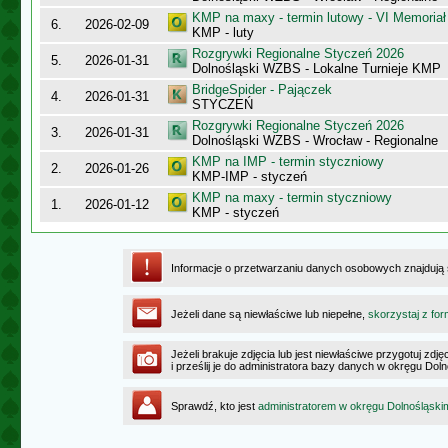
KMP na maxy - termin lutowy - VI Memoriał
6.
2026-02-09
KMP - luty
Rozgrywki Regionalne Styczeń 2026
5.
2026-01-31
Dolnośląski WZBS - Lokalne Turnieje KMP
BridgeSpider - Pajączek
4.
2026-01-31
STYCZEŃ
Rozgrywki Regionalne Styczeń 2026
3.
2026-01-31
Dolnośląski WZBS - Wrocław - Regionalne
KMP na IMP - termin styczniowy
2.
2026-01-26
KMP-IMP - styczeń
KMP na maxy - termin styczniowy
1.
2026-01-12
KMP - styczeń
Informacje o przetwarzaniu danych osobowych znajdują
Jeżeli dane są niewłaściwe lub niepełne,
skorzystaj z for
Jeżeli brakuje zdjęcia lub jest niewłaściwe przygotuj zd
i prześlij je do administratora bazy danych w okręgu Dol
Sprawdź, kto jest
administratorem w okręgu Dolnośląski