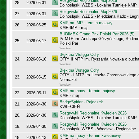
Rozgrywki Regionalne Maj 2026
28.
2026-05-31
Dolnośląski WZBS - Lokalne Turnieje KMP
Rozgrywki Regionalne Maj 2026
27.
2026-05-31
Dolnośląski WZBS - Miedziana Kadź - Legn
KMP na IMP - termin majowy
26.
2026-05-25
KMP-IMP - maj
BUDIMEX Grand Prix Polski Par 2026 (5)
IV MTP im. Andrzeja Górzyńskiego, Budime
25.
2026-05-17
Polski Par
Wrocław
Błękitna Wstęga Odry
24.
2026-05-16
OTP* II MTP im. Ryszarda Nowaka o puch
Wrocław
Błękitna Wstęga Odry
OTP* - I MTP im. Leszka Chrzanowskiego 
23.
2026-05-15
Normazet
Wrocław
KMP na maxy - termin majowy
22.
2026-05-11
KMP - maj
BridgeSpider - Pajączek
21.
2026-04-30
KWIECIEŃ
Rozgrywki Regionalne Kwiecień 2026
20.
2026-04-30
Dolnośląski WZBS - Lokalne Turnieje KMP
Rozgrywki Regionalne Kwiecień 2026
19.
2026-04-30
Dolnośląski WZBS - Wrocław - Regionalne
KMP na maxy - termin kwietniowy
18.
2026-04-13