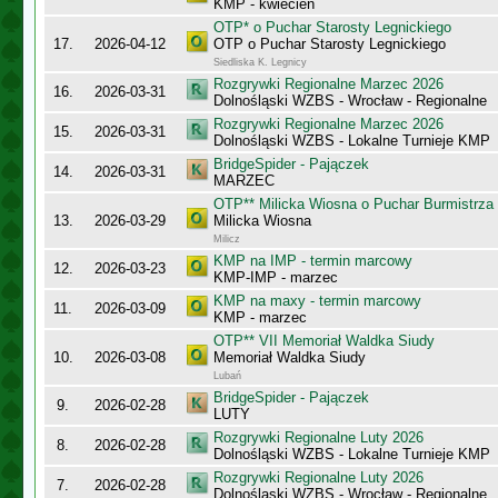
KMP - kwiecień
OTP* o Puchar Starosty Legnickiego
17.
2026-04-12
OTP o Puchar Starosty Legnickiego
Siedliska K. Legnicy
Rozgrywki Regionalne Marzec 2026
16.
2026-03-31
Dolnośląski WZBS - Wrocław - Regionalne
Rozgrywki Regionalne Marzec 2026
15.
2026-03-31
Dolnośląski WZBS - Lokalne Turnieje KMP
BridgeSpider - Pajączek
14.
2026-03-31
MARZEC
OTP** Milicka Wiosna o Puchar Burmistrza 
13.
2026-03-29
Milicka Wiosna
Milicz
KMP na IMP - termin marcowy
12.
2026-03-23
KMP-IMP - marzec
KMP na maxy - termin marcowy
11.
2026-03-09
KMP - marzec
OTP** VII Memoriał Waldka Siudy
10.
2026-03-08
Memoriał Waldka Siudy
Lubań
BridgeSpider - Pajączek
9.
2026-02-28
LUTY
Rozgrywki Regionalne Luty 2026
8.
2026-02-28
Dolnośląski WZBS - Lokalne Turnieje KMP
Rozgrywki Regionalne Luty 2026
7.
2026-02-28
Dolnośląski WZBS - Wrocław - Regionalne