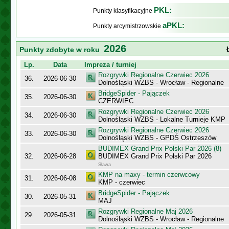
PKL:
Punkty klasyfikacyjne
aPKL:
Punkty arcymistrzowskie
2026
Punkty zdobyte w roku
Lp.
Data
Impreza / turniej
Rozgrywki Regionalne Czerwiec 2026
36.
2026-06-30
Dolnośląski WZBS - Wrocław - Regionalne
BridgeSpider - Pajączek
35.
2026-06-30
CZERWIEC
Rozgrywki Regionalne Czerwiec 2026
34.
2026-06-30
Dolnośląski WZBS - Lokalne Turnieje KMP
Rozgrywki Regionalne Czerwiec 2026
33.
2026-06-30
Dolnośląski WZBS - GPDŚ Ostrzeszów
BUDIMEX Grand Prix Polski Par 2026 (8)
32.
2026-06-28
BUDIMEX Grand Prix Polski Par 2026
Sława
KMP na maxy - termin czerwcowy
31.
2026-06-08
KMP - czerwiec
BridgeSpider - Pajączek
30.
2026-05-31
MAJ
Rozgrywki Regionalne Maj 2026
29.
2026-05-31
Dolnośląski WZBS - Wrocław - Regionalne