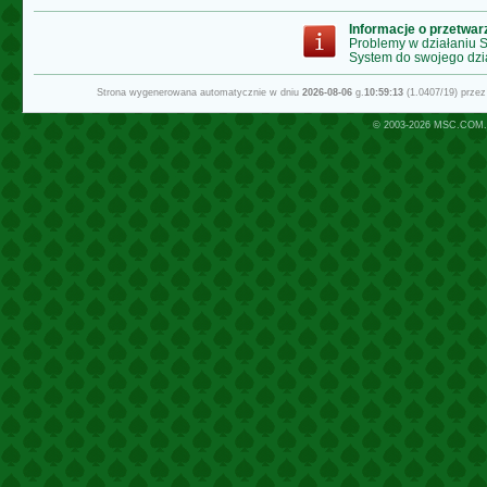
Informacje o przetwa
Problemy w działaniu
System do swojego dzi
Strona wygenerowana automatycznie w dniu
2026-08-06
g.
10:59:13
(1.0407/19) prze
© 2003-2026
MSC.COM.