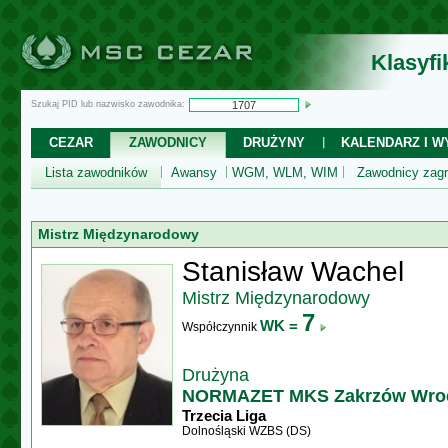
Klasyf
Szukaj PID lub nazwisko zawodnika:
CEZAR
ZAWODNICY
DRUŻYNY
KALENDARZ I WY
Lista zawodników
Awansy
WGM, WLM, WIM
Zawodnicy zagr
Mistrz Międzynarodowy
Stanisław Wachel
Mistrz Międzynarodowy
7
WK =
Współczynnik
Drużyna
NORMAZET MKS Zakrzów Wroc
Trzecia Liga
Dolnośląski WZBS (DS)