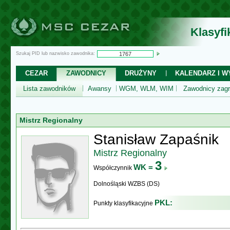
Klasyf
Szukaj PID lub nazwisko zawodnika:
CEZAR
ZAWODNICY
DRUŻYNY
KALENDARZ I WY
Lista zawodników
Awansy
WGM, WLM, WIM
Zawodnicy zagr
Mistrz Regionalny
Stanisław Zapaśnik
Mistrz Regionalny
3
WK =
Współczynnik
Dolnośląski WZBS (DS)
PKL:
Punkty klasyfikacyjne