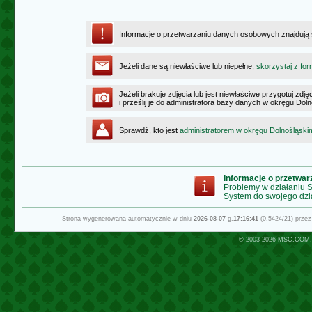
Informacje o przetwarzaniu danych osobowych znajdują
Jeżeli dane są niewłaściwe lub niepełne,
skorzystaj z for
Jeżeli brakuje zdjęcia lub jest niewłaściwe przygotuj zd
i prześlij je do administratora bazy danych w okręgu Dol
Sprawdź, kto jest
administratorem w okręgu Dolnośląski
Informacje o przetwa
Problemy w działaniu
System do swojego dzi
Strona wygenerowana automatycznie w dniu
2026-08-07
g.
17:16:41
(0.5424/21) prze
© 2003-2026
MSC.COM.