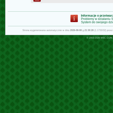
Informacje o przetwa
Problemy w działaniu
System do swojego dzi
Strona wygenerowana automatycznie w dniu
2026-08-08
g.
21:30:28
(1.1733/32) prze
© 2003-2026
MSC.COM.