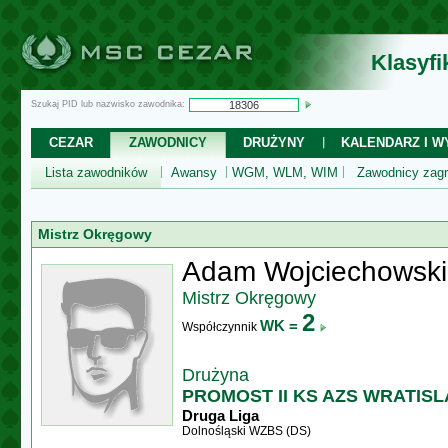
Klasyf
Szukaj PID lub nazwisko zawodnika:
CEZAR
ZAWODNICY
DRUŻYNY
KALENDARZ I WY
Lista zawodników
Awansy
WGM, WLM, WIM
Zawodnicy zagr
Mistrz Okręgowy
Adam Wojciechowski
Mistrz Okręgowy
2
WK =
Współczynnik
Drużyna
PROMOST II KS AZS WRATISL
Druga Liga
Dolnośląski WZBS (DS)