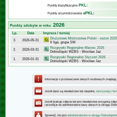
PKL:
Punkty klasyfikacyjne
aPKL:
Punkty arcymistrzowskie
2026
Punkty zdobyte w roku
Lp.
Data
Impreza / turniej
Drużynowe Mistrzostwa Polski - sezon 202
3.
2026-05-31
II liga, grupa SW
Rozgrywki Regionalne Marzec 2026
2.
2026-03-31
Dolnośląski WZBS - Wrocław Jaz
Rozgrywki Regionalne Styczeń 2026
1.
2026-01-31
Dolnośląski WZBS - Wrocław Jaz
Informacje o przetwarzaniu danych osobowych znajdują
Jeżeli dane są niewłaściwe lub niepełne,
skorzystaj z for
Jeżeli brakuje zdjęcia lub jest niewłaściwe przygotuj zd
i prześlij je do administratora bazy danych w okręgu Dol
Sprawdź, kto jest
administratorem w okręgu Dolnośląski