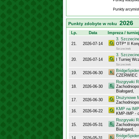
Punkty klasyfi
Punkty arcymis
2026
Punkty zdobyte w roku
Lp.
Data
Impreza / turnie
3. Szczecin
21.
2026-07-14
OTP* II Kon
Szczecinek
3. Szczecin
20.
2026-07-14
I Turniej W
Szczecinek
BridgeSpider
19.
2026-06-30
CZERWIEC
Rozgrywki R
18.
2026-06-30
Zachodniopo
Białogard,
Drużynowe M
17.
2026-06-30
Zachodniopo
KMP na IMP 
16.
2026-06-22
KMP-IMP - c
Rozgrywki R
15.
2026-05-31
Zachodniopo
Białogard,
BridgeSpider
14.
2026-05-31