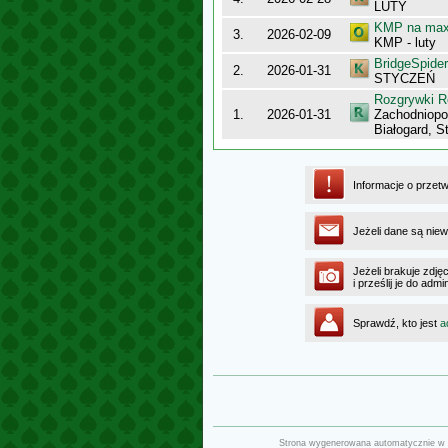
LUTY
KMP na maxy
3.
2026-02-09
KMP - luty
BridgeSpider
2.
2026-01-31
STYCZEŃ
Rozgrywki R
1.
2026-01-31
Zachodniopo
Białogard, S
Informacje o przet
Jeżeli dane są niew
Jeżeli brakuje zdję
i prześlij je do a
Sprawdź, kto jest
a
Strona wygenerowana automatycznie w