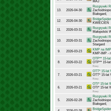
MAJ
Rozgrywki R
13.
2026-04-30
Zachodniopo
Białogard,
BridgeSpider
12.
2026-04-30
KWIECIEŃ
Rozgrywki R
11.
2026-03-31
Małopolski 
Rozgrywki R
10.
2026-03-31
Zachodniopo
Stargard
KMP na IMP 
9.
2026-03-23
KMP-IMP - 
OTP** 15-la
8.
2026-03-22
OTP** 15-la
Rowy
OTT* 15-la
7.
2026-03-21
OTT* 15-la
Rowy
OTI* 15-lat
6.
2026-03-21
OTI* 15-lat
Rowy
Rozgrywki R
5.
2026-02-28
Zachodniopo
Białogard,
BridgeSpider
4.
2026-02-28