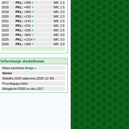
2017
PKL:
+296
WK: 1.0
2018
PKL:
+497
WK: 1.5
2019
PKL:
+365
WK: 2.0
2020
PKL:
+139
WK: 2.0
2021
PKL:
+143
WK: 2.0
2022
PKL:
+531
WK: 2.5
2023
PKL:
+206
WK: 2.5
2024
PKL:
+900
WK: 3.0
2025
PKL:
+1314
WK: 3.0
2026
PKL:
+394
WK: 3.0
Informacje dodatkowe
Klasa sportowa
druga
Senior
Składka 2026 opłacona (2025-12-30)
Przysługują zniżki
Wstąpił do PZBS w roku 2017