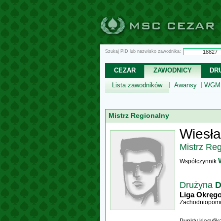
Szukaj PID lub nazwisko zawodnika:
CEZAR
ZAWODNICY
DR
Lista zawodników
Awansy
WGM,
Mistrz Regionalny
Wiesł
Mistrz Re
Współczynnik
Drużyna
D
Liga Okręg
Zachodniopomo