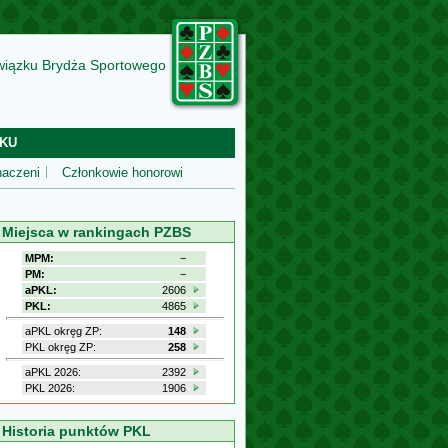
wiązku Brydża Sportowego
KU
aczeni
Członkowie honorowi
Miejsca w rankingach PZBS
MPM:
−
PM:
−
aPKL:
2606
PKL:
4865
aPKL okręg ZP:
148
PKL okręg ZP:
258
aPKL 2026:
2392
PKL 2026:
1906
Historia punktów PKL