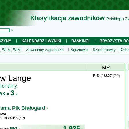
Klasyfikacja zawodników
Polskiego Z
UŻYNY
KALENDARZ I WYNIKI
RANKINGI
BRYDŻYSTA RO
 WLM, WIM
Zawodnicy zagraniczni
Sędziowie
Szkoleniowcy
Odzn
MR
aw Lange
PID: 18827
(ZP)
gionalny
3
WK =
ama Pik Białogard
owa
rski WZBS (ZP)
1 935
PKL: