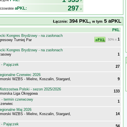
kacyjne
297
aPKL:
trzowskie
394 PKL,
5 aPKL
Łącznie:
w tym
j
PKL
ecki Kongres Brydżowy - na zasłonach
1
gresowy Turniej Par
50% x
ecki Kongres Brydżowy - na zasłonach
czasowy
1
 - Pajączek
27
egionalne Czerwiec 2026
morski WZBS - Mielno, Koszalin, Stargard,
9
istrzostwa Polski - sezon 2025/2026
133
morska Liga Okręgowa
- termin czerwcowy
1
zerwiec
egionalne Maj 2026
morski WZBS - Mielno, Koszalin, Stargard,
14
 - Pajączek
54