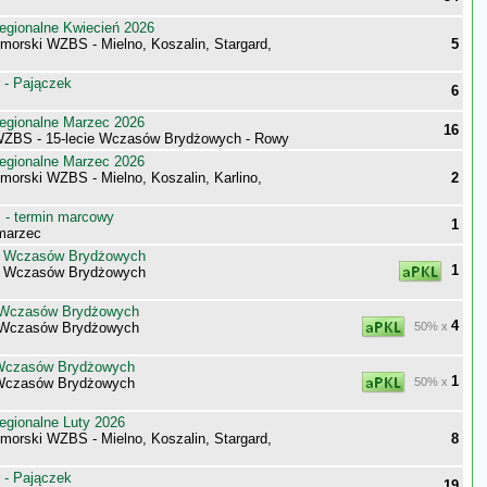
egionalne Kwiecień 2026
morski WZBS - Mielno, Koszalin, Stargard,
5
 - Pajączek
6
egionalne Marzec 2026
16
WZBS - 15-lecie Wczasów Brydżowych - Rowy
egionalne Marzec 2026
morski WZBS - Mielno, Koszalin, Karlino,
2
- termin marcowy
1
marzec
t Wczasów Brydżowych
1
t Wczasów Brydżowych
t Wczasów Brydżowych
4
t Wczasów Brydżowych
50% x
 Wczasów Brydżowych
1
 Wczasów Brydżowych
50% x
egionalne Luty 2026
morski WZBS - Mielno, Koszalin, Stargard,
8
 - Pajączek
19