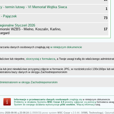
 - termin lutowy - VI Memoriał Wojtka Siwca
1
 - Pajączek
73
egionalne Styczeń 2026
morski WZBS - Mielno, Koszalin, Karlino,
17
targard
warzaniu danych osobowych znajdują się
w niniejszym dokumencie
łaściwe lub niepełne,
skorzystaj z formularza
, a Twoje uwagi trafią do właściwego administr
cia lub jest niewłaściwe przygotuj zdjęcie w formacie JPG, w rozdzielczości 130x160px lub wi
dministratora bazy danych w okręgu Zachodniopomorskim
dministratorem w okręgu Zachodniopomorskim
Informacje o przetwarzaniu danych osobowych
znajdują się
w niniejszym dokumencie
.
Problemy w działaniu Systemu
MSC Cezar 2.0
prosimy zgłaszać za pomocą
formularza uwa
System do swojego działania wykorzystuje
pliki cookies
. Więcej informacji
tutaj
.
 dniu
2026-08-06
g.
23:08:24
(1.0500/33) przez system
MSC Cezar
v.2.0.44. (
VXML Technology
). Optymal