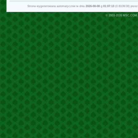
Strona wygenerowana automatycznie w dniu
2026-08-08
g.
01:07:13
(0.8108/38) prze
© 2003-2026
MSC.COM.