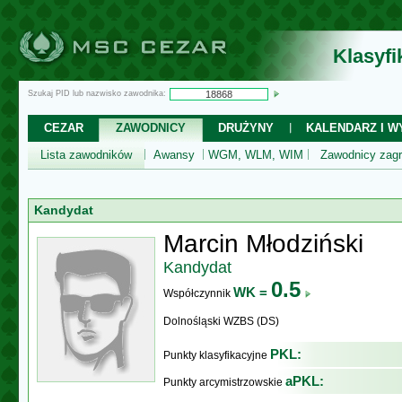
Klasyf
Szukaj PID lub nazwisko zawodnika:
CEZAR
ZAWODNICY
DRUŻYNY
KALENDARZ I WY
Lista zawodników
Awansy
WGM, WLM, WIM
Zawodnicy zagr
Kandydat
Marcin Młodziński
Kandydat
0.5
WK =
Współczynnik
Dolnośląski WZBS (DS)
PKL:
Punkty klasyfikacyjne
aPKL:
Punkty arcymistrzowskie