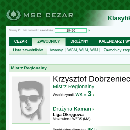
Klasyf
Szukaj PID lub nazwisko zawodnika:
CEZAR
ZAWODNICY
DRUŻYNY
KALENDARZ I WY
Lista zawodników
Awansy
WGM, WLM, WIM
Zawodnicy zagr
Mistrz Regionalny
Krzysztof Dobrzeniec
Mistrz Regionalny
3
WK =
Współczynnik
Drużyna
Kaman
Liga Okręgowa
Mazowiecki WZBS (MA)
PKL: