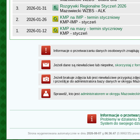
Rozgrywki Regionalne Styczeń 2026
3.
2026-01-31
Mazowiecki WZBS - ALK
KMP na IMP - termin styczniowy
2.
2026-01-26
KMP-IMP - styczeń
KMP na maxy - termin styczniowy
1.
2026-01-12
KMP - styczeń
Informacje o przetwarzaniu danych osobowych znajdują
Jeżeli dane są niewłaściwe lub niepełne,
skorzystaj z for
Jeżeli brakuje zdjęcia lub jest niewłaściwe przygotuj zd
i prześlij je do administratora bazy danych w okręgu Ma
Sprawdź, kto jest
administratorem w okręgu Mazowiecki
Informacje o przetwa
Problemy w działaniu
System do swojego dzi
Strona wygenerowana automatycznie w dniu
2026-08-07
g.
06:36:47
(0.9992/35) prze