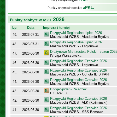
Punkty klasyfikacyjne
aPKL:
Punkty arcymistrzowskie
2026
Punkty zdobyte w roku
Lp.
Data
Impreza / turniej
Rozgrywki Regionalne Lipiec 2026
49.
2026-07-31
Mazowiecki WZBS - Akademia Brydża
Rozgrywki Regionalne Lipiec 2026
48.
2026-07-31
Mazowiecki WZBS - Legionowo
Drużynowe Mistrzostwa Polski - sezon 202
47.
2026-06-30
IV Liga Warszawska
Rozgrywki Regionalne Czerwiec 2026
46.
2026-06-30
Mazowiecki WZBS - Legionowo
Rozgrywki Regionalne Czerwiec 2026
45.
2026-06-30
Mazowiecki WZBS - Ochota IBIB PAN
Rozgrywki Regionalne Czerwiec 2026
44.
2026-06-30
Mazowiecki WZBS - Akademia Brydża
BridgeSpider - Pajączek
43.
2026-06-30
CZERWIEC
Rozgrywki Regionalne Czerwiec 2026
42.
2026-06-30
Mazowiecki WZBS - ALK (Koźmiński)
Rozgrywki Regionalne Czerwiec 2026
41.
2026-06-30
Mazowiecki WZBS - SBS Bemowo