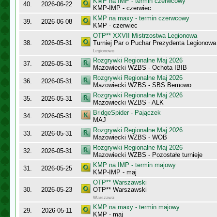
KMP na IMP - termin czerwcowy
40.
2026-06-22
KMP-IMP - czerwiec
KMP na maxy - termin czerwcowy
39.
2026-06-08
KMP - czerwiec
OTP** XXVII Mistrzostwa Legionowa
38.
2026-05-31
Turniej Par o Puchar Prezydenta Legionow
Legionowo
Rozgrywki Regionalne Maj 2026
37.
2026-05-31
Mazowiecki WZBS - Ochota IBIB
Rozgrywki Regionalne Maj 2026
36.
2026-05-31
Mazowiecki WZBS - SBS Bemowo
Rozgrywki Regionalne Maj 2026
35.
2026-05-31
Mazowiecki WZBS - ALK
BridgeSpider - Pajączek
34.
2026-05-31
MAJ
Rozgrywki Regionalne Maj 2026
33.
2026-05-31
Mazowiecki WZBS - WOB
Rozgrywki Regionalne Maj 2026
32.
2026-05-31
Mazowiecki WZBS - Pozostałe turnieje
KMP na IMP - termin majowy
31.
2026-05-25
KMP-IMP - maj
OTP** Warszawski
30.
2026-05-23
OTP** Warszawski
Warszawa
KMP na maxy - termin majowy
29.
2026-05-11
KMP - maj