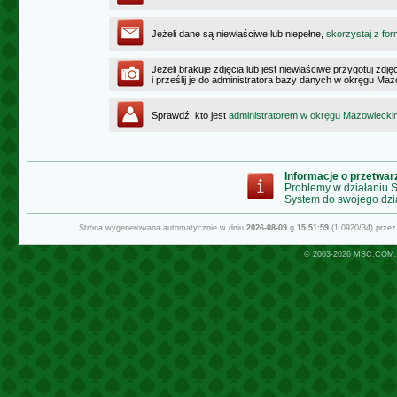
Jeżeli dane są niewłaściwe lub niepełne,
skorzystaj z for
Jeżeli brakuje zdjęcia lub jest niewłaściwe przygotuj zd
i prześlij je do administratora bazy danych w okręgu Ma
Sprawdź, kto jest
administratorem w okręgu Mazowiecki
Informacje o przetwa
Problemy w działaniu
System do swojego dzi
Strona wygenerowana automatycznie w dniu
2026-08-09
g.
15:51:59
(1.0920/34) prze
© 2003-2026
MSC.COM.