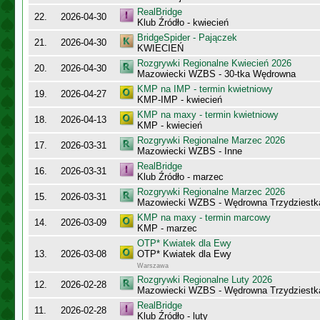
RealBridge
22.
2026-04-30
Klub Źródło - kwiecień
BridgeSpider - Pajączek
21.
2026-04-30
KWIECIEŃ
Rozgrywki Regionalne Kwiecień 2026
20.
2026-04-30
Mazowiecki WZBS - 30-tka Wędrowna
KMP na IMP - termin kwietniowy
19.
2026-04-27
KMP-IMP - kwiecień
KMP na maxy - termin kwietniowy
18.
2026-04-13
KMP - kwiecień
Rozgrywki Regionalne Marzec 2026
17.
2026-03-31
Mazowiecki WZBS - Inne
RealBridge
16.
2026-03-31
Klub Źródło - marzec
Rozgrywki Regionalne Marzec 2026
15.
2026-03-31
Mazowiecki WZBS - Wędrowna Trzydziestk
KMP na maxy - termin marcowy
14.
2026-03-09
KMP - marzec
OTP* Kwiatek dla Ewy
13.
2026-03-08
OTP* Kwiatek dla Ewy
Warszawa
Rozgrywki Regionalne Luty 2026
12.
2026-02-28
Mazowiecki WZBS - Wędrowna Trzydziestk
RealBridge
11.
2026-02-28
Klub Źródło - luty