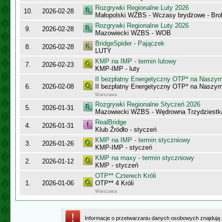
Rozgrywki Regionalne Luty 2026
10.
2026-02-28
Małopolski WZBS - Wczasy brydżowe - Bro
Rozgrywki Regionalne Luty 2026
9.
2026-02-28
Mazowiecki WZBS - WOB
BridgeSpider - Pajączek
8.
2026-02-28
LUTY
KMP na IMP - termin lutowy
7.
2026-02-23
KMP-IMP - luty
II bezpłatny Energetyczny OTP* na Naszy
6.
2026-02-08
II bezpłatny Energetyczny OTP* na Naszy
Warszawa
Rozgrywki Regionalne Styczeń 2026
5.
2026-01-31
Mazowiecki WZBS - Wędrowna Trzydziestk
RealBridge
4.
2026-01-31
Klub Źródło - styczeń
KMP na IMP - termin styczniowy
3.
2026-01-26
KMP-IMP - styczeń
KMP na maxy - termin styczniowy
2.
2026-01-12
KMP - styczeń
OTP** Czterech Króli
1.
2026-01-06
OTP** 4 Króli
Warszawa
Informacje o przetwarzaniu danych osobowych znajdują