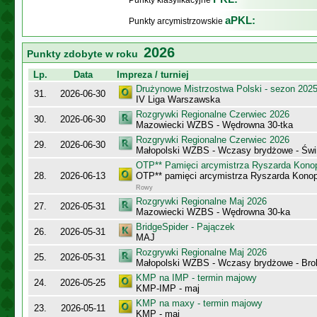
Punkty klasyfikacyjne
aPKL:
Punkty arcymistrzowskie
2026
Punkty zdobyte w roku
Lp.
Data
Impreza / turniej
Drużynowe Mistrzostwa Polski - sezon 202
31.
2026-06-30
IV Liga Warszawska
Rozgrywki Regionalne Czerwiec 2026
30.
2026-06-30
Mazowiecki WZBS - Wędrowna 30-tka
Rozgrywki Regionalne Czerwiec 2026
29.
2026-06-30
Małopolski WZBS - Wczasy brydżowe - Świ
OTP** Pamięci arcymistrza Ryszarda Kono
28.
2026-06-13
OTP** pamięci arcymistrza Ryszarda Konop
Rowy
Rozgrywki Regionalne Maj 2026
27.
2026-05-31
Mazowiecki WZBS - Wędrowna 30-ka
BridgeSpider - Pajączek
26.
2026-05-31
MAJ
Rozgrywki Regionalne Maj 2026
25.
2026-05-31
Małopolski WZBS - Wczasy brydżowe - Bro
KMP na IMP - termin majowy
24.
2026-05-25
KMP-IMP - maj
KMP na maxy - termin majowy
23.
2026-05-11
KMP - maj