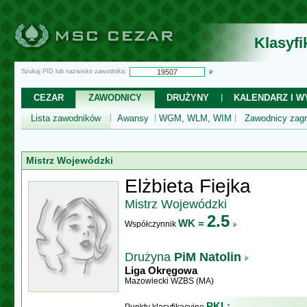
Klasyf
Szukaj PID lub nazwisko zawodnika:
CEZAR
ZAWODNICY
DRUŻYNY
KALENDARZ I WY
Lista zawodników
Awansy
WGM, WLM, WIM
Zawodnicy zagr
Mistrz Wojewódzki
Elżbieta Fiejka
Mistrz Wojewódzki
2.5
WK =
Współczynnik
Drużyna
PiM Natolin
Liga Okręgowa
Mazowiecki WZBS (MA)
PKL: