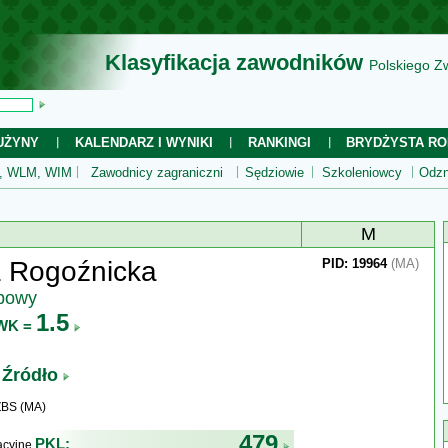
Klasyfikacja zawodników
Polskiego Z
UŻYNY
KALENDARZ I WYNIKI
RANKINGI
BRYDŻYSTA RO
 WLM, WIM
Zawodnicy zagraniczni
Sędziowie
Szkoleniowcy
Odzn
M
a Rogoźnicka
PID: 19964
(MA)
ubowy
1.5
WK =
 Źródło
ZBS (MA)
479
PKL:
kacyjne