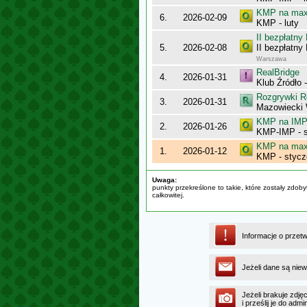
KMP na maxy
6.
2026-02-09
KMP - luty
II bezpłatn
5.
2026-02-08
II bezpłatn
Warszawa
RealBridge
4.
2026-01-31
Klub Źródło 
Rozgrywki R
3.
2026-01-31
Mazowiecki 
KMP na IMP 
2.
2026-01-26
KMP-IMP - 
KMP na maxy
1.
2026-01-12
KMP - stycz
Uwaga:
punkty przekreślone to takie, które zostały zdob
całkowitej.
Informacje o przet
Jeżeli dane są niew
Jeżeli brakuje zdję
i prześlij je do ad