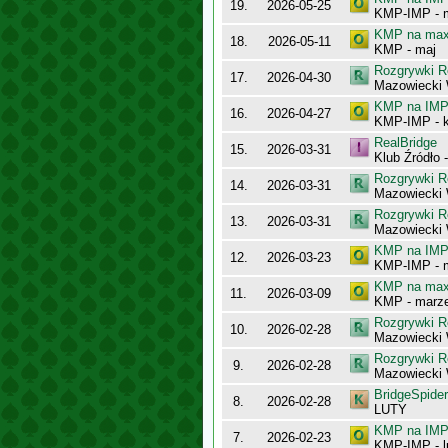
19.
2026-05-25
KMP-IMP - 
KMP na maxy
18.
2026-05-11
KMP - maj
Rozgrywki R
17.
2026-04-30
Mazowiecki
KMP na IMP 
16.
2026-04-27
KMP-IMP - k
RealBridge
15.
2026-03-31
Klub Źródło 
Rozgrywki R
14.
2026-03-31
Mazowiecki 
Rozgrywki R
13.
2026-03-31
Mazowiecki 
KMP na IMP 
12.
2026-03-23
KMP-IMP - 
KMP na maxy
11.
2026-03-09
KMP - marz
Rozgrywki R
10.
2026-02-28
Mazowiecki 
Rozgrywki R
9.
2026-02-28
Mazowiecki
BridgeSpider
8.
2026-02-28
LUTY
KMP na IMP 
7.
2026-02-23
KMP-IMP - l