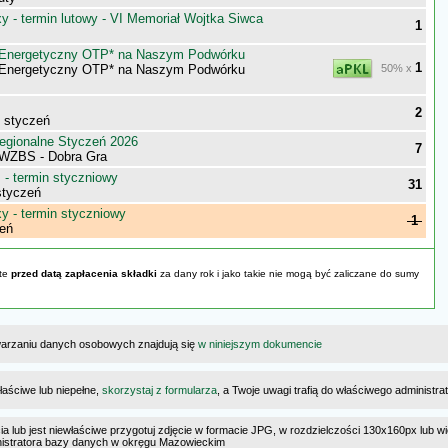
 - termin lutowy - VI Memoriał Wojtka Siwca
1
y Energetyczny OTP* na Naszym Podwórku
1
y Energetyczny OTP* na Naszym Podwórku
50% x
2
- styczeń
egionalne Styczeń 2026
7
WZBS - Dobra Gra
- termin styczniowy
31
styczeń
 - termin styczniowy
1
eń
yte
przed datą zapłacenia składki
za dany rok i jako takie nie mogą być zaliczane do sumy
warzaniu danych osobowych znajdują się
w niniejszym dokumencie
łaściwe lub niepełne,
skorzystaj z formularza
, a Twoje uwagi trafią do właściwego administr
cia lub jest niewłaściwe przygotuj zdjęcie w formacie JPG, w rozdzielczości 130x160px lub wi
ministratora bazy danych w okręgu Mazowieckim