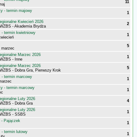
11
maj
 - termin majowy
1
egionalne Kwiecień 2026
2
 WZBS - Akademia Brydża
- termin kwietniowy
1
wiecień
5
- marzec
egionalne Marzec 2026
1
WZBS - Inne
egionalne Marzec 2026
5
WZBS - Dobra Gra, Pierwszy Krok
- termin marcowy
1
marzec
 - termin marcowy
1
ec
egionalne Luty 2026
4
WZBS - Dobra Gra
egionalne Luty 2026
1
 WZBS - SSBS
 - Pajączek
1
- termin lutowy
1
uty