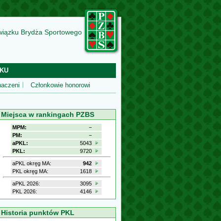
wiązku Brydża Sportowego
KU
aczeni
Członkowie honorowi
Miejsca w rankingach PZBS
MPM:
−
PM:
−
aPKL:
5043
PKL:
9720
aPKL okręg MA:
942
PKL okręg MA:
1618
aPKL 2026:
3095
PKL 2026:
4146
Historia punktów PKL