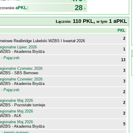
28
aPKL:
trzowskie
110 PKL,
1 aPKL
Łącznie:
w tym
j
PKL
2
ernetowe Realbridge Lubelski WZBS I kwartał 2026
egionalne Lipiec 2026
1
 WZBS - Akademia Brydża
 - Pajączek
13
egionalne Czerwiec 2026
3
 WZBS - SBS Bemowo
egionalne Czerwiec 2026
3
 WZBS - Akademia Brydża
 - Pajączek
2
egionalne Maj 2026
2
WZBS - Pozostałe turnieje
egionalne Maj 2026
2
 WZBS - ALK
egionalne Maj 2026
5
 WZBS - Akademia Brydża
- termin majowy