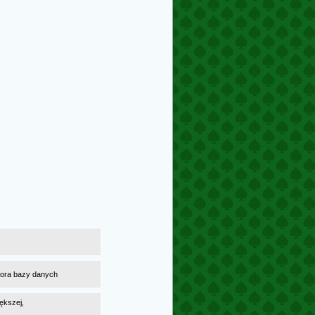
atora bazy danych
ększej,