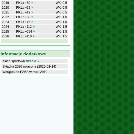
2019
PKL:
+69
WK: 0.5
2020
PKL:
+23
WK: 0.5
2021
PKL:
+19
WK: 0.5
2022
PKL:
+86
WK: 1.0
2023
PKL:
+76
WK: 1.0
2024
PKL:
+112
WK: 1.5
2025
PKL:
+334
WK: 1.5
2026
PKL:
+110
WK: 1.5
Informacje dodatkowe
Klasa sportowa
trzecia
Składka 2026 opłacona (2026-01-14)
Wstąpiła do PZBS w roku 2019