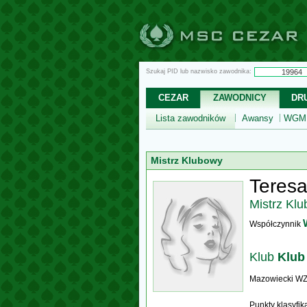
Szukaj PID lub nazwisko zawodnika:
CEZAR
ZAWODNICY
DR
Lista zawodników
Awansy
WGM,
Mistrz Klubowy
Teres
Mistrz Kl
Współczynnik
Klub
Klub
Mazowiecki W
Punkty klasyfi