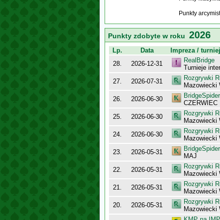
Punkty arcymis
2026
Punkty zdobyte w roku
Lp.
Data
Impreza / turnie
RealBridge
28.
2026-12-31
Turnieje int
Rozgrywki R
27.
2026-07-31
Mazowiecki
BridgeSpider
26.
2026-06-30
CZERWIEC
Rozgrywki R
25.
2026-06-30
Mazowiecki
Rozgrywki R
24.
2026-06-30
Mazowiecki
BridgeSpider
23.
2026-05-31
MAJ
Rozgrywki R
22.
2026-05-31
Mazowiecki 
Rozgrywki R
21.
2026-05-31
Mazowiecki
Rozgrywki R
20.
2026-05-31
Mazowiecki
KMP na IMP 