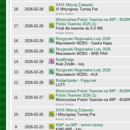
XXIX Mityng Żuławski
18.
2026-02-28
III Mityngowy Turniej Par
Warlity Wielkie
Mistrzostwa Polski Teamów na IMP - BUDI
Polski Teamów 2026 (1)
17.
2026-02-28
Finał dla teamów do 5.0 WK
Warlity Wielkie
Rozgrywki Regionalne Luty 2026
16.
2026-02-28
Mazowiecki WZBS - Saska Kępa
Rozgrywki Regionalne Luty 2026
15.
2026-02-28
Mazowiecki WZBS - IBIB PAN
RealBridge
14.
2026-02-28
Klub Źródło - luty
Rozgrywki Regionalne Luty 2026
13.
2026-02-28
Mazowiecki WZBS - ALK
BridgeSpider - Pajączek
12.
2026-02-28
LUTY
Mistrzostwa Polski Teamów na IMP - BUDI
Polski Teamów 2026 (1)
11.
2026-02-27
Mistrzostwa Polski Teamów na IMP - BU
Warlity Wielkie
XXIX Mityng Żuławski
10.
2026-02-26
I Mityngowy Turniej Par
Warlity Wielkie
KMP na IMP - termin lutowy
9.
2026-02-23
KMP-IMP - luty