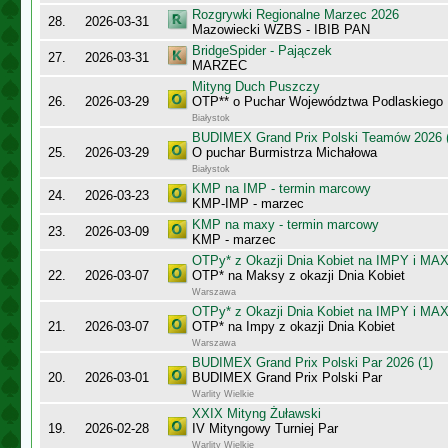
Rozgrywki Regionalne Marzec 2026
28.
2026-03-31
Mazowiecki WZBS - IBIB PAN
BridgeSpider - Pajączek
27.
2026-03-31
MARZEC
Mityng Duch Puszczy
26.
2026-03-29
OTP** o Puchar Województwa Podlaskiego
Białystok
BUDIMEX Grand Prix Polski Teamów 2026 (
25.
2026-03-29
O puchar Burmistrza Michałowa
Białystok
KMP na IMP - termin marcowy
24.
2026-03-23
KMP-IMP - marzec
KMP na maxy - termin marcowy
23.
2026-03-09
KMP - marzec
OTPy* z Okazji Dnia Kobiet na IMPY i MA
22.
2026-03-07
OTP* na Maksy z okazji Dnia Kobiet
Warszawa
OTPy* z Okazji Dnia Kobiet na IMPY i MA
21.
2026-03-07
OTP* na Impy z okazji Dnia Kobiet
Warszawa
BUDIMEX Grand Prix Polski Par 2026 (1)
20.
2026-03-01
BUDIMEX Grand Prix Polski Par
Warlity Wielkie
XXIX Mityng Żuławski
19.
2026-02-28
IV Mityngowy Turniej Par
Warlity Wielkie