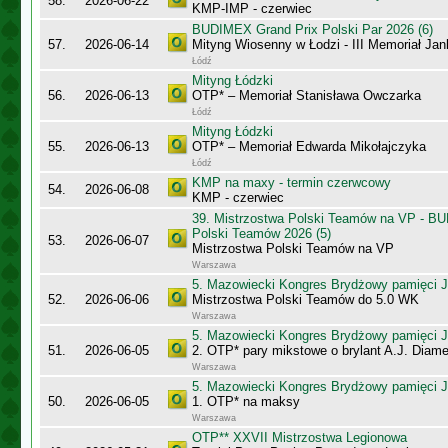
58.
2026-06-22
KMP-IMP - czerwiec
BUDIMEX Grand Prix Polski Par 2026 (6)
57.
2026-06-14
Mityng Wiosenny w Łodzi - III Memoriał J
Łódź
Mityng Łódzki
56.
2026-06-13
OTP* – Memoriał Stanisława Owczarka
Łódź
Mityng Łódzki
55.
2026-06-13
OTP* – Memoriał Edwarda Mikołajczyka
Łódź
KMP na maxy - termin czerwcowy
54.
2026-06-08
KMP - czerwiec
39. Mistrzostwa Polski Teamów na VP - B
Polski Teamów 2026 (5)
53.
2026-06-07
Mistrzostwa Polski Teamów na VP
Warszawa
5. Mazowiecki Kongres Brydżowy pamięci J
52.
2026-06-06
Mistrzostwa Polski Teamów do 5.0 WK
Warszawa
5. Mazowiecki Kongres Brydżowy pamięci J
51.
2026-06-05
2. OTP* pary mikstowe o brylant A.J. Diame
Warszawa
5. Mazowiecki Kongres Brydżowy pamięci J
50.
2026-06-05
1. OTP* na maksy
Warszawa
OTP** XXVII Mistrzostwa Legionowa