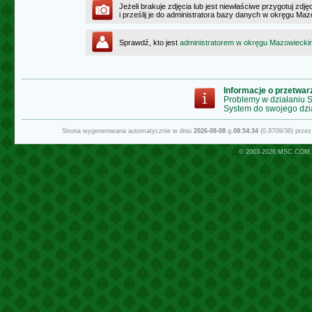
Jeżeli brakuje zdjęcia lub jest niewłaściwe przygotuj zd
i prześlij je do administratora bazy danych w okręgu Ma
Sprawdź, kto jest
administratorem w okręgu Mazowiecki
Informacje o przetwa
Problemy w działaniu
System do swojego dzi
Strona wygenerowana automatycznie w dniu
2026-08-08
g.
08:54:34
(0.9709/36) prze
© 2003-2026
MSC.COM.