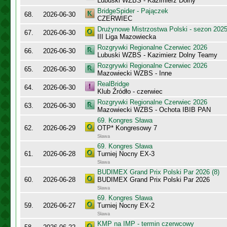
Lubuski WZBS - Kazimierz Dolny
BridgeSpider - Pajączek
68.
2026-06-30
CZERWIEC
Drużynowe Mistrzostwa Polski - sezon 202
67.
2026-06-30
III Liga Mazowiecka
Rozgrywki Regionalne Czerwiec 2026
66.
2026-06-30
Lubuski WZBS - Kazimierz Dolny Teamy
Rozgrywki Regionalne Czerwiec 2026
65.
2026-06-30
Mazowiecki WZBS - Inne
RealBridge
64.
2026-06-30
Klub Źródło - czerwiec
Rozgrywki Regionalne Czerwiec 2026
63.
2026-06-30
Mazowiecki WZBS - Ochota IBIB PAN
69. Kongres Sława
62.
2026-06-29
OTP* Kongresowy 7
Sława
69. Kongres Sława
61.
2026-06-28
Turniej Nocny EX-3
Sława
BUDIMEX Grand Prix Polski Par 2026 (8)
60.
2026-06-28
BUDIMEX Grand Prix Polski Par 2026
Sława
69. Kongres Sława
59.
2026-06-27
Turniej Nocny EX-2
Sława
KMP na IMP - termin czerwcowy