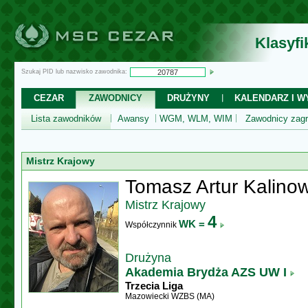
Klasyf
Szukaj PID lub nazwisko zawodnika:
CEZAR
ZAWODNICY
DRUŻYNY
KALENDARZ I WY
Lista zawodników
Awansy
WGM, WLM, WIM
Zawodnicy zagr
Mistrz Krajowy
Tomasz Artur Kalinow
Mistrz Krajowy
4
WK =
Współczynnik
Drużyna
Akademia Brydża AZS UW I
Trzecia Liga
Mazowiecki WZBS (MA)