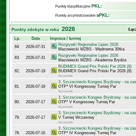
PKL:
Punkty klasyfikacyjne
aPKL:
Punkty arcymistrzowskie
2026
Punkty zdobyte w roku
Łąc
Lp.
Data
Impreza / turniej
Rozgrywki Regionalne Lipiec 2026
84.
2026-07-31
Mazowiecki WZBS - Wędrowna 30tka
Rozgrywki Regionalne Lipiec 2026
83.
2026-07-31
Mazowiecki WZBS - Akademia Brydża
BUDIMEX Grand Prix Polski Par 2026 (9)
82.
2026-07-19
BUDIMEX Grand Prix Polski Par 2026 (9)
Szczecinek
3. Szczecinecki Kongres Brydżowy - na za
81.
2026-07-18
OTP* VI Kongresowy Turniej Par
Szczecinek
3. Szczecinecki Kongres Brydżowy - na za
80.
2026-07-17
OTP* V Kongresowy Turniej Par
Szczecinek
3. Szczecinecki Kongres Brydżowy - na za
79.
2026-07-17
V Turniej Wczasowy
Szczecinek
3. Szczecinecki Kongres Brydżowy - na za
78.
2026-07-16
OTP* IV Kongresowy Turniej Par