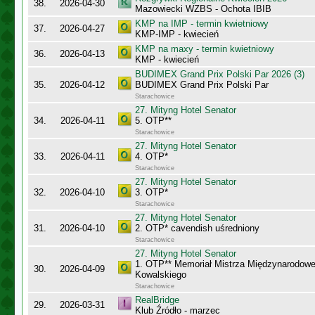
38.
2026-04-30
Mazowiecki WZBS - Ochota IBIB
KMP na IMP - termin kwietniowy
37.
2026-04-27
KMP-IMP - kwiecień
KMP na maxy - termin kwietniowy
36.
2026-04-13
KMP - kwiecień
BUDIMEX Grand Prix Polski Par 2026 (3)
35.
2026-04-12
BUDIMEX Grand Prix Polski Par
Starachowice
27. Mityng Hotel Senator
34.
2026-04-11
5. OTP**
Starachowice
27. Mityng Hotel Senator
33.
2026-04-11
4. OTP*
Starachowice
27. Mityng Hotel Senator
32.
2026-04-10
3. OTP*
Starachowice
27. Mityng Hotel Senator
31.
2026-04-10
2. OTP* cavendish uśredniony
Starachowice
27. Mityng Hotel Senator
1. OTP** Memoriał Mistrza Międzynarodow
30.
2026-04-09
Kowalskiego
Starachowice
RealBridge
29.
2026-03-31
Klub Źródło - marzec