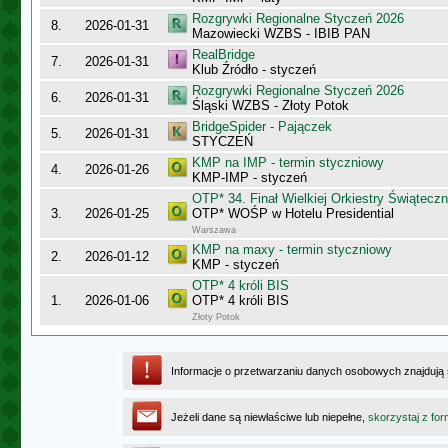
Rozgrywki Regionalne Styczeń 2026
8.
2026-01-31
Mazowiecki WZBS - IBIB PAN
RealBridge
7.
2026-01-31
Klub Źródło - styczeń
Rozgrywki Regionalne Styczeń 2026
6.
2026-01-31
Śląski WZBS - Złoty Potok
BridgeSpider - Pajączek
5.
2026-01-31
STYCZEŃ
KMP na IMP - termin styczniowy
4.
2026-01-26
KMP-IMP - styczeń
OTP* 34. Finał Wielkiej Orkiestry Świątec
3.
2026-01-25
OTP* WOŚP w Hotelu Presidential
Warszawa
KMP na maxy - termin styczniowy
2.
2026-01-12
KMP - styczeń
OTP* 4 króli BIS
1.
2026-01-06
OTP* 4 króli BIS
Złoty Potok
Informacje o przetwarzaniu danych osobowych znajdują
Jeżeli dane są niewłaściwe lub niepełne,
skorzystaj z for