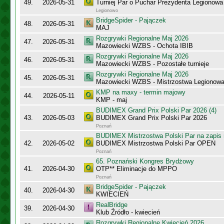
49.
2026-05-31
Turniej Par o Puchar Prezydenta Legionow
Legionowo
BridgeSpider - Pajączek
48.
2026-05-31
MAJ
Rozgrywki Regionalne Maj 2026
47.
2026-05-31
Mazowiecki WZBS - Ochota IBIB
Rozgrywki Regionalne Maj 2026
46.
2026-05-31
Mazowiecki WZBS - Pozostałe turnieje
Rozgrywki Regionalne Maj 2026
45.
2026-05-31
Mazowiecki WZBS - Mistrzostwa Legionow
KMP na maxy - termin majowy
44.
2026-05-11
KMP - maj
BUDIMEX Grand Prix Polski Par 2026 (4)
43.
2026-05-03
BUDIMEX Grand Prix Polski Par 2026
Poznań
BUDIMEX Mistrzostwa Polski Par na zapi
42.
2026-05-02
BUDIMEX Mistrzostwa Polski Par OPEN
Poznań
65. Poznański Kongres Brydżowy
41.
2026-04-30
OTP** Eliminacje do MPPO
Poznań
BridgeSpider - Pajączek
40.
2026-04-30
KWIECIEŃ
RealBridge
39.
2026-04-30
Klub Źródło - kwiecień
Rozgrywki Regionalne Kwiecień 2026