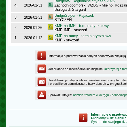
Rozgrywki Regionalne Styczeń 2026
4.
2026-01-31
Zachodniopomorski WZBS - Mielno, Koszalin
Białogard, Stargard
BridgeSpider - Pajączek
3.
2026-01-31
STYCZEŃ
KMP na IMP - termin styczniowy
2.
2026-01-26
KMP-IMP - styczeń
KMP na maxy - termin styczniowy
1.
2026-01-12
KMP - styczeń
Informacje o przetwarzaniu danych osobowych znajdują
Jeżeli dane są niewłaściwe lub niepełne,
skorzystaj z for
Jeżeli brakuje zdjęcia lub jest niewłaściwe przygotuj zd
i prześlij je do administratora bazy danych w okręgu Z
Sprawdź, kto jest
administratorem w okręgu Zachodnio
Informacje o przetwa
Problemy w działaniu
System do swojego dzi