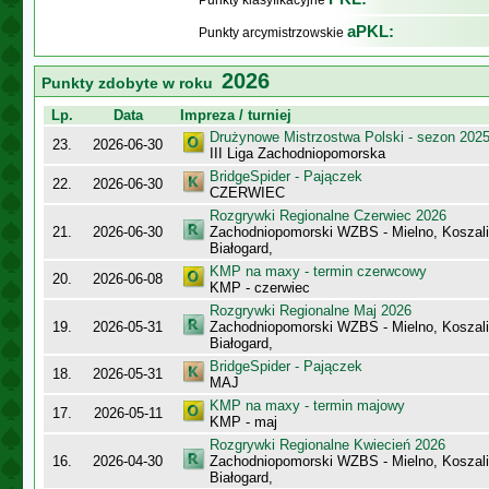
Punkty klasyfikacyjne
aPKL:
Punkty arcymistrzowskie
2026
Punkty zdobyte w roku
Lp.
Data
Impreza / turniej
Drużynowe Mistrzostwa Polski - sezon 202
23.
2026-06-30
III Liga Zachodniopomorska
BridgeSpider - Pajączek
22.
2026-06-30
CZERWIEC
Rozgrywki Regionalne Czerwiec 2026
21.
2026-06-30
Zachodniopomorski WZBS - Mielno, Koszalin
Białogard,
KMP na maxy - termin czerwcowy
20.
2026-06-08
KMP - czerwiec
Rozgrywki Regionalne Maj 2026
19.
2026-05-31
Zachodniopomorski WZBS - Mielno, Koszalin
Białogard,
BridgeSpider - Pajączek
18.
2026-05-31
MAJ
KMP na maxy - termin majowy
17.
2026-05-11
KMP - maj
Rozgrywki Regionalne Kwiecień 2026
16.
2026-04-30
Zachodniopomorski WZBS - Mielno, Koszalin
Białogard,