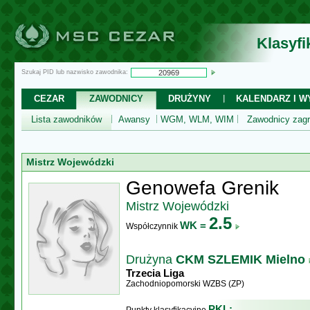
Klasyf
Szukaj PID lub nazwisko zawodnika:
CEZAR
ZAWODNICY
DRUŻYNY
KALENDARZ I WY
Lista zawodników
Awansy
WGM, WLM, WIM
Zawodnicy zagr
Mistrz Wojewódzki
Genowefa Grenik
Mistrz Wojewódzki
2.5
WK =
Współczynnik
Drużyna
CKM SZLEMIK Mielno
Trzecia Liga
Zachodniopomorski WZBS (ZP)
PKL: