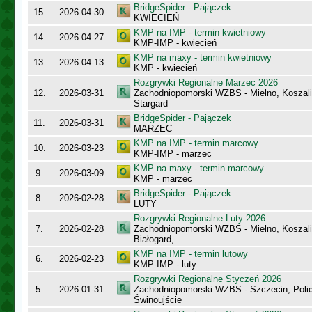
BridgeSpider - Pajączek
15.
2026-04-30
KWIECIEŃ
KMP na IMP - termin kwietniowy
14.
2026-04-27
KMP-IMP - kwiecień
KMP na maxy - termin kwietniowy
13.
2026-04-13
KMP - kwiecień
Rozgrywki Regionalne Marzec 2026
12.
2026-03-31
Zachodniopomorski WZBS - Mielno, Koszalin
Stargard
BridgeSpider - Pajączek
11.
2026-03-31
MARZEC
KMP na IMP - termin marcowy
10.
2026-03-23
KMP-IMP - marzec
KMP na maxy - termin marcowy
9.
2026-03-09
KMP - marzec
BridgeSpider - Pajączek
8.
2026-02-28
LUTY
Rozgrywki Regionalne Luty 2026
7.
2026-02-28
Zachodniopomorski WZBS - Mielno, Koszalin
Białogard,
KMP na IMP - termin lutowy
6.
2026-02-23
KMP-IMP - luty
Rozgrywki Regionalne Styczeń 2026
5.
2026-01-31
Zachodniopomorski WZBS - Szczecin, Polic
Świnoujście