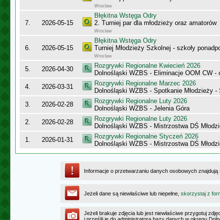
Wrocław
Błękitna Wstęga Odry
7.
2026-05-15
2. Turniej par dla młodzieży oraz amatorów
Wrocław
Błękitna Wstęga Odry
6.
2026-05-15
Turniej Młodzieży Szkolnej - szkoły ponad
Wrocław
Rozgrywki Regionalne Kwiecień 2026
5.
2026-04-30
Dolnośląski WZBS - Eliminacje OOM CW - 
Rozgrywki Regionalne Marzec 2026
4.
2026-03-31
Dolnośląski WZBS - Spotkanie Młodzieży -
Rozgrywki Regionalne Luty 2026
3.
2026-02-28
Dolnośląski WZBS - Jelenia Góra
Rozgrywki Regionalne Luty 2026
2.
2026-02-28
Dolnośląski WZBS - Mistrzostwa DŚ Młodzie
Rozgrywki Regionalne Styczeń 2026
1.
2026-01-31
Dolnośląski WZBS - Mistrzostwa DŚ Młodzie
Informacje o przetwarzaniu danych osobowych znajdują
Jeżeli dane są niewłaściwe lub niepełne,
skorzystaj z for
Jeżeli brakuje zdjęcia lub jest niewłaściwe przygotuj zd
i prześlij je do administratora bazy danych w okręgu Dol