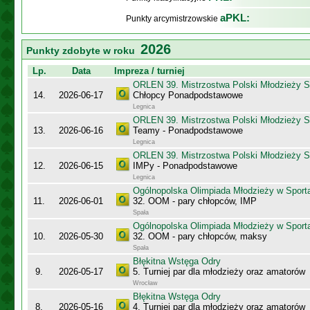
aPKL:
Punkty arcymistrzowskie
2026
Punkty zdobyte w roku
Lp.
Data
Impreza / turniej
ORLEN 39. Mistrzostwa Polski Młodzieży S
14.
2026-06-17
Chłopcy Ponadpodstawowe
Legnica
ORLEN 39. Mistrzostwa Polski Młodzieży S
13.
2026-06-16
Teamy - Ponadpodstawowe
Legnica
ORLEN 39. Mistrzostwa Polski Młodzieży S
12.
2026-06-15
IMPy - Ponadpodstawowe
Legnica
Ogólnopolska Olimpiada Młodzieży w Spor
11.
2026-06-01
32. OOM - pary chłopców, IMP
Spała
Ogólnopolska Olimpiada Młodzieży w Spor
10.
2026-05-30
32. OOM - pary chłopców, maksy
Spała
Błękitna Wstęga Odry
9.
2026-05-17
5. Turniej par dla młodzieży oraz amatorów
Wrocław
Błękitna Wstęga Odry
8.
2026-05-16
4. Turniej par dla młodzieży oraz amatorów