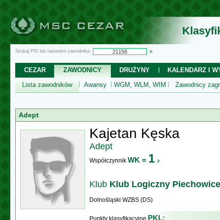
Klasyf
Szukaj PID lub nazwisko zawodnika:
CEZAR
ZAWODNICY
DRUŻYNY
KALENDARZ I WY
Lista zawodników
Awansy
WGM, WLM, WIM
Zawodnicy zagr
Adept
Kajetan Kęska
Adept
1
WK =
Współczynnik
Klub
Klub Logiczny Piechowic
Dolnośląski WZBS (DS)
PKL:
Punkty klasyfikacyjne