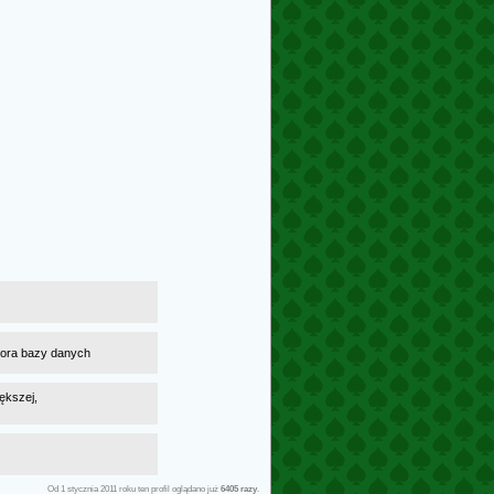
atora bazy danych
ększej,
Od 1 stycznia 2011 roku ten profil oglądano już
6405 razy
.