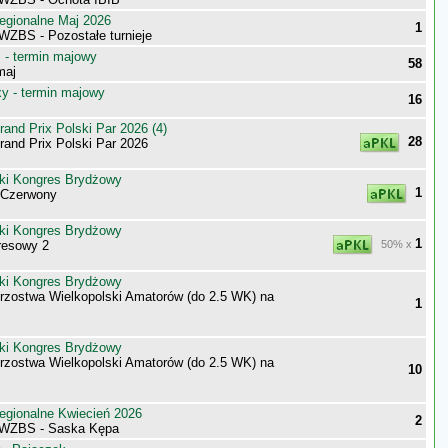
egionalne Maj 2026
1
WZBS - Pozostałe turnieje
- termin majowy
58
maj
 - termin majowy
16
nd Prix Polski Par 2026 (4)
28
nd Prix Polski Par 2026
ki Kongres Brydżowy
1
-Czerwony
ki Kongres Brydżowy
1
resowy 2
50% x
ki Kongres Brydżowy
trzostwa Wielkopolski Amatorów (do 2.5 WK) na
1
ki Kongres Brydżowy
trzostwa Wielkopolski Amatorów (do 2.5 WK) na
10
egionalne Kwiecień 2026
2
 WZBS - Saska Kępa