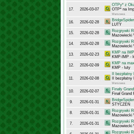
OTPy* z Oka
17.
2026-03-07
OTP* na Impy
Warszawa
BridgeSpider
16.
2026-02-28
LUTY
Rozgrywki R
15.
2026-02-28
Mazowiecki 
Rozgrywki R
14.
2026-02-28
Mazowiecki
KMP na IMP 
13.
2026-02-23
KMP-IMP - l
KMP na maxy
12.
2026-02-09
KMP - luty
II bezpłatn
11.
2026-02-08
II bezpłatn
Warszawa
Finały Gran
10.
2026-02-07
Finał Grand
BridgeSpider
9.
2026-01-31
STYCZEŃ
Rozgrywki R
8.
2026-01-31
Mazowiecki
Rozgrywki R
7.
2026-01-31
Mazowiecki 
Rozgrywki R