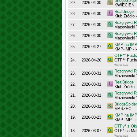
BridgeSpider
29.
2026-04-30
KWIECIEŃ
RealBridge
28.
2026-04-30
Klub Źródło 
Rozgrywki R
27.
2026-04-30
Mazowiecki 
Rozgrywki R
26.
2026-04-30
Mazowiecki
KMP na IMP 
25.
2026-04-27
KMP-IMP - k
OTP** Puch
24.
2026-04-26
OTP** Puch
Warszawa
Rozgrywki R
23.
2026-03-31
Mazowiecki
RealBridge
22.
2026-03-31
Klub Źródło 
Rozgrywki R
21.
2026-03-31
Mazowiecki
BridgeSpider
20.
2026-03-31
MARZEC
KMP na IMP 
19.
2026-03-23
KMP-IMP - 
OTPy* z Oka
18.
2026-03-07
OTP* na Mak
Warszawa