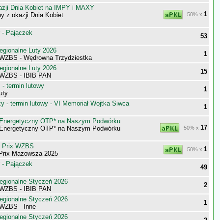
zji Dnia Kobiet na IMPY i MAXY
1
 z okazji Dnia Kobiet
50% x
 - Pajączek
53
egionalne Luty 2026
1
WZBS - Wędrowna Trzydziestka
egionalne Luty 2026
15
 WZBS - IBIB PAN
- termin lutowy
1
uty
 - termin lutowy - VI Memoriał Wojtka Siwca
1
y Energetyczny OTP* na Naszym Podwórku
17
y Energetyczny OTP* na Naszym Podwórku
50% x
d Prix WZBS
1
50% x
 Prix Mazowsza 2025
 - Pajączek
49
egionalne Styczeń 2026
2
 WZBS - IBIB PAN
egionalne Styczeń 2026
1
WZBS - Inne
egionalne Styczeń 2026