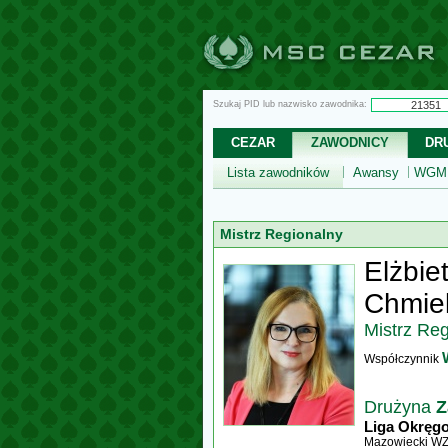
Szukaj PID lub nazwisko zawodnika:
CEZAR
ZAWODNICY
DR
Lista zawodników
Awansy
WGM,
Mistrz Regionalny
Elżbie
Chmie
Mistrz Re
Współczynnik
Drużyna
Z
Liga Okręg
Mazowiecki W