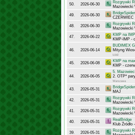
Rozgrywki R
50.
2026-06-30
Mazowiecki
BridgeSpider
49.
2026-06-30
CZERWIEC
Rozgrywki R
48.
2026-06-30
Mazowiecki
KMP na IMP 
47.
2026-06-22
KMP-IMP - c
BUDIMEX Gra
46.
2026-06-14
Mityng Wios
Łódź
KMP na maxy
45.
2026-06-08
KMP - czerw
5. Mazowiec
44.
2026-06-05
2. OTP* pary
Warszawa
BridgeSpider
43.
2026-05-31
MAJ
Rozgrywki R
42.
2026-05-31
Mazowiecki
Rozgrywki R
41.
2026-05-31
Mazowiecki 
RealBridge
40.
2026-05-31
Klub Źródło 
Rozgrywki R
39.
2026-05-31
Mazowiecki 