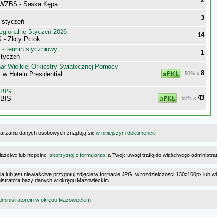
2
 WZBS - Saska Kępa
3
- styczeń
egionalne Styczeń 2026
14
 - Złoty Potok
- termin styczniowy
1
styczeń
ał Wielkiej Orkiestry Świątecznej Pomocy
8
 Hotelu Presidential
50% x
 BIS
43
 BIS
50% x
warzaniu danych osobowych znajdują się
w niniejszym dokumencie
łaściwe lub niepełne,
skorzystaj z formularza
, a Twoje uwagi trafią do właściwego administr
cia lub jest niewłaściwe przygotuj zdjęcie w formacie JPG, w rozdzielczości 130x160px lub wi
ministratora bazy danych w okręgu Mazowieckim
dministratorem w okręgu Mazowieckim