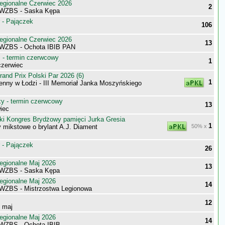
egionalne Czerwiec 2026
2
 WZBS - Saska Kępa
 - Pajączek
106
egionalne Czerwiec 2026
13
 WZBS - Ochota IBIB PAN
- termin czerwcowy
1
zerwiec
nd Prix Polski Par 2026 (6)
1
enny w Łodzi - III Memoriał Janka Moszyńskiego
 - termin czerwcowy
13
iec
ki Kongres Brydżowy pamięci Jurka Gresia
1
 mikstowe o brylant A.J. Diament
50% x
 - Pajączek
26
egionalne Maj 2026
13
 WZBS - Saska Kępa
egionalne Maj 2026
14
WZBS - Mistrzostwa Legionowa
12
- maj
egionalne Maj 2026
14
WZBS - Ochota IBIB