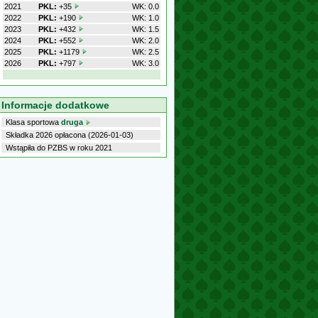
2021
PKL:
+35
WK: 0.0
2022
PKL:
+190
WK: 1.0
2023
PKL:
+432
WK: 1.5
2024
PKL:
+552
WK: 2.0
2025
PKL:
+1179
WK: 2.5
2026
PKL:
+797
WK: 3.0
Informacje dodatkowe
Klasa sportowa
druga
Składka 2026 opłacona (2026-01-03)
Wstąpiła do PZBS w roku 2021