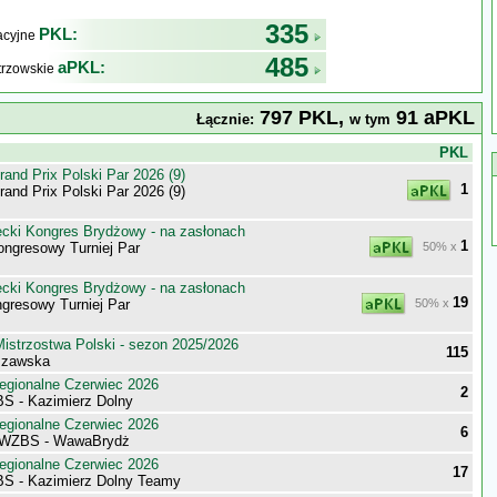
335
PKL:
kacyjne
485
aPKL:
trzowskie
797 PKL,
91 aPKL
Łącznie:
w tym
j
PKL
nd Prix Polski Par 2026 (9)
1
nd Prix Polski Par 2026 (9)
ecki Kongres Brydżowy - na zasłonach
1
ongresowy Turniej Par
50% x
ecki Kongres Brydżowy - na zasłonach
19
gresowy Turniej Par
50% x
istrzostwa Polski - sezon 2025/2026
115
szawska
egionalne Czerwiec 2026
2
S - Kazimierz Dolny
egionalne Czerwiec 2026
6
 WZBS - WawaBrydż
egionalne Czerwiec 2026
17
S - Kazimierz Dolny Teamy