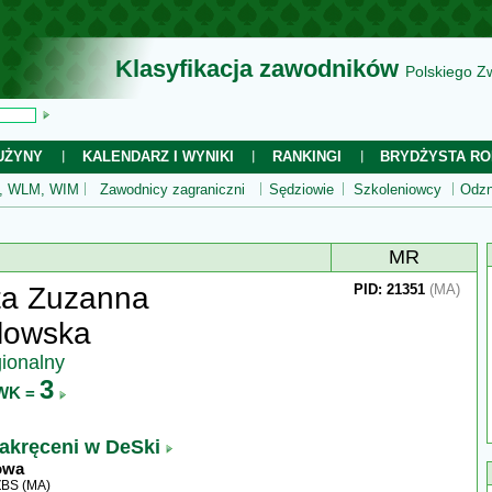
Klasyfikacja zawodników
Polskiego Z
UŻYNY
KALENDARZ I WYNIKI
RANKINGI
BRYDŻYSTA RO
 WLM, WIM
Zawodnicy zagraniczni
Sędziowie
Szkoleniowcy
Odzn
MR
ta Zuzanna
PID: 21351
(MA)
lowska
gionalny
3
WK =
akręceni w DeSki
owa
ZBS (MA)