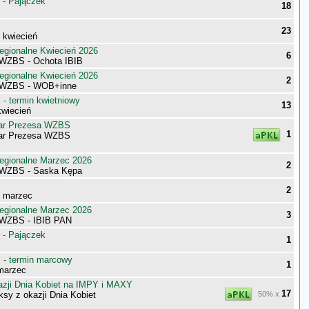
 - Pajączek
18
23
- kwiecień
egionalne Kwiecień 2026
6
WZBS - Ochota IBIB
egionalne Kwiecień 2026
2
 WZBS - WOB+inne
- termin kwietniowy
13
wiecień
ar Prezesa WZBS
1
ar Prezesa WZBS
egionalne Marzec 2026
2
 WZBS - Saska Kępa
2
- marzec
egionalne Marzec 2026
3
 WZBS - IBIB PAN
 - Pajączek
1
- termin marcowy
1
marzec
zji Dnia Kobiet na IMPY i MAXY
17
sy z okazji Dnia Kobiet
50% x