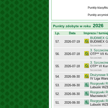
Punkty klasyfi
Punkty arcymis
2026
Punkty zdobyte w roku
Lp.
Data
Impreza / turnie
BUDIMEX Gra
57.
2026-07-19
BUDIMEX Gra
Szczecinek
3. Szczecin
56.
2026-07-18
OTP** VII K
Szczecinek
3. Szczecin
55.
2026-07-18
OTP* VI Kon
Szczecinek
Drużynowe M
54.
2026-06-30
IV Liga War
Rozgrywki R
53.
2026-06-30
Lubuski WZB
Rozgrywki R
52.
2026-06-30
Mazowiecki
Rozgrywki R
51.
2026-06-30
Lubuski WZB