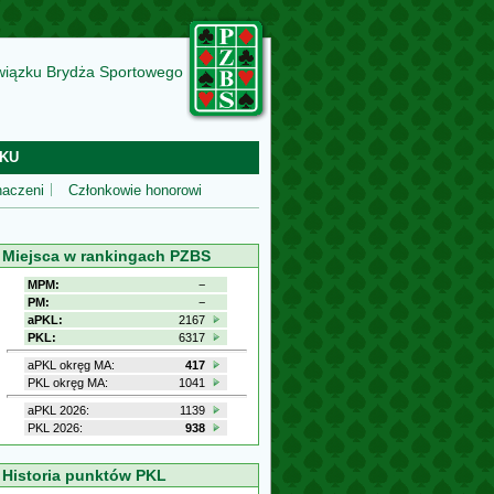
wiązku Brydża Sportowego
KU
aczeni
Członkowie honorowi
Miejsca w rankingach PZBS
MPM:
−
PM:
−
aPKL:
2167
PKL:
6317
aPKL okręg MA:
417
PKL okręg MA:
1041
aPKL 2026:
1139
PKL 2026:
938
Historia punktów PKL