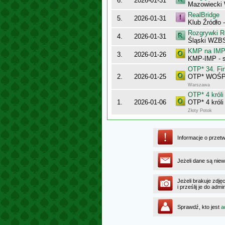
6.
2026-01-31
Mazowiecki
RealBridge
5.
2026-01-31
Klub Źródło 
Rozgrywki R
4.
2026-01-31
Śląski WZBS
KMP na IMP 
3.
2026-01-26
KMP-IMP - 
OTP* 34. Fin
2.
2026-01-25
OTP* WOŚP w
Warszawa
OTP* 4 króli
1.
2026-01-06
OTP* 4 króli
Złoty Potok
Informacje o przet
Jeżeli dane są niew
Jeżeli brakuje zdję
i prześlij je do ad
Sprawdź, kto jest
a