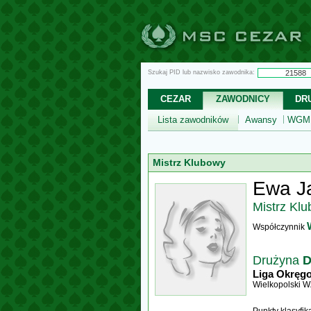
Szukaj PID lub nazwisko zawodnika:
CEZAR
ZAWODNICY
DR
Lista zawodników
Awansy
WGM,
Mistrz Klubowy
Ewa J
Mistrz Kl
Współczynnik
Drużyna
D
Liga Okręg
Wielkopolski 