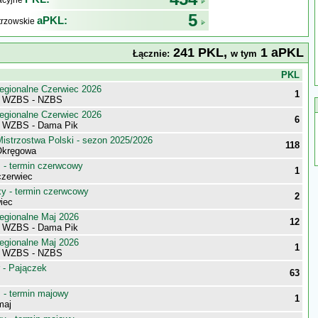
kacyjne
5
aPKL:
trzowskie
241 PKL,
1 aPKL
Łącznie:
w tym
j
PKL
egionalne Czerwiec 2026
1
ki WZBS - NZBS
egionalne Czerwiec 2026
6
i WZBS - Dama Pik
istrzostwa Polski - sezon 2025/2026
118
Okręgowa
- termin czerwcowy
1
zerwiec
 - termin czerwcowy
2
iec
egionalne Maj 2026
12
i WZBS - Dama Pik
egionalne Maj 2026
1
ki WZBS - NZBS
 - Pajączek
63
- termin majowy
1
maj