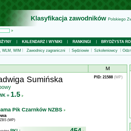
Klasyfikacja zawodników
Polskiego Z
UŻYNY
KALENDARZ I WYNIKI
RANKINGI
BRYDŻYSTA RO
 WLM, WIM
Zawodnicy zagraniczni
Sędziowie
Szkoleniowcy
Odzn
M
adwiga Sumińska
PID: 21588
(WP)
ubowy
1.5
WK =
ama Pik Czarnków NZBS
owa
WZBS (WP)
454
PKL: