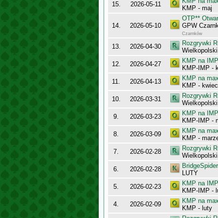
KMP na maxy
15.
2026-05-11
KMP - maj
OTP** Otwar
14.
2026-05-10
GPW Czarn
Czarnków
Rozgrywki R
13.
2026-04-30
Wielkopolsk
KMP na IMP 
12.
2026-04-27
KMP-IMP - k
KMP na maxy
11.
2026-04-13
KMP - kwiec
Rozgrywki R
10.
2026-03-31
Wielkopolsk
KMP na IMP 
9.
2026-03-23
KMP-IMP - 
KMP na maxy
8.
2026-03-09
KMP - marz
Rozgrywki R
7.
2026-02-28
Wielkopolsk
BridgeSpider
6.
2026-02-28
LUTY
KMP na IMP 
5.
2026-02-23
KMP-IMP - l
KMP na maxy
4.
2026-02-09
KMP - luty