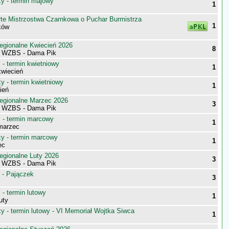
 - termin majowy
1
te Mistrzostwa Czarnkowa o Puchar Burmistrza
1
ków
egionalne Kwiecień 2026
8
i WZBS - Dama Pik
- termin kwietniowy
1
wiecień
 - termin kwietniowy
1
ień
egionalne Marzec 2026
3
i WZBS - Dama Pik
- termin marcowy
1
marzec
 - termin marcowy
1
ec
egionalne Luty 2026
3
i WZBS - Dama Pik
 - Pajączek
3
- termin lutowy
1
uty
 - termin lutowy - VI Memoriał Wojtka Siwca
1