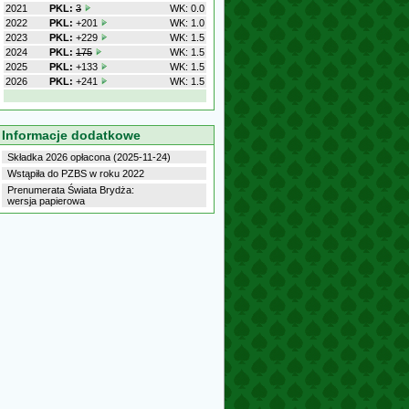
2021
PKL:
3
WK: 0.0
2022
PKL:
+201
WK: 1.0
2023
PKL:
+229
WK: 1.5
2024
PKL:
175
WK: 1.5
2025
PKL:
+133
WK: 1.5
2026
PKL:
+241
WK: 1.5
Informacje dodatkowe
Składka 2026 opłacona (2025-11-24)
Wstąpiła do PZBS w roku 2022
Prenumerata Świata Brydża:
wersja papierowa