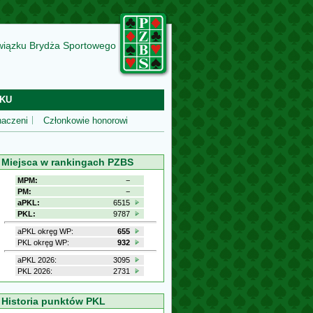
wiązku Brydża Sportowego
KU
aczeni
Członkowie honorowi
Miejsca w rankingach PZBS
MPM:
−
PM:
−
aPKL:
6515
PKL:
9787
aPKL okręg WP:
655
PKL okręg WP:
932
aPKL 2026:
3095
PKL 2026:
2731
Historia punktów PKL