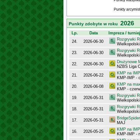
Punkty klasyfi
Punkty arcymis
2026
Punkty zdobyte w roku
Lp.
Data
Impreza / turnie
Rozgrywki R
24.
2026-06-30
Wielkopols
Rozgrywki R
23.
2026-06-30
Wielkopolsk
Drużynowe M
22.
2026-06-30
NZBS Liga 
KMP na IMP 
21.
2026-06-22
KMP-IMP - c
KMP na maxy
20.
2026-06-08
KMP - czerw
Rozgrywki R
19.
2026-05-31
Wielkopolsk
Rozgrywki R
18.
2026-05-31
Wielkopols
BridgeSpider
17.
2026-05-31
MAJ
KMP na IMP 
16.
2026-05-25
KMP-IMP - 