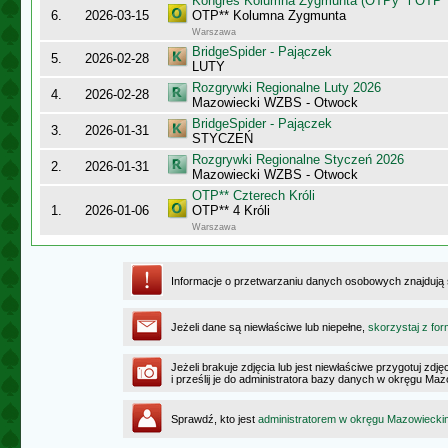
Kongres Kolumna Zygmunta (OTPy* i OTP*
6.
2026-03-15
OTP** Kolumna Zygmunta
Warszawa
BridgeSpider - Pajączek
5.
2026-02-28
LUTY
Rozgrywki Regionalne Luty 2026
4.
2026-02-28
Mazowiecki WZBS - Otwock
BridgeSpider - Pajączek
3.
2026-01-31
STYCZEŃ
Rozgrywki Regionalne Styczeń 2026
2.
2026-01-31
Mazowiecki WZBS - Otwock
OTP** Czterech Króli
1.
2026-01-06
OTP** 4 Króli
Warszawa
Informacje o przetwarzaniu danych osobowych znajdują
Jeżeli dane są niewłaściwe lub niepełne,
skorzystaj z for
Jeżeli brakuje zdjęcia lub jest niewłaściwe przygotuj zd
i prześlij je do administratora bazy danych w okręgu Ma
Sprawdź, kto jest
administratorem w okręgu Mazowiecki