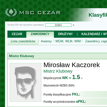
Klasyf
Szukaj PID lub nazwisko zawodnika:
CEZAR
ZAWODNICY
DRUŻYNY
KALENDARZ I WY
Lista zawodników
Awansy
WGM, WLM, WIM
Zawodnicy zagr
Mistrz Klubowy
Mirosław Kaczorek
Mistrz Klubowy
1.5
WK =
Współczynnik
Mazowiecki WZBS (MA)
PKL:
Punkty klasyfikacyjne
aPKL:
Punkty arcymistrzowskie