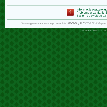
Informacje o przetwa
Problemy w działaniu
System do swojego dzi
Strona wygenerowana automatycznie w dniu
2026-08-06
g.
22:55:37
(1.0628/38) prze
© 2003-2026
MSC.COM.