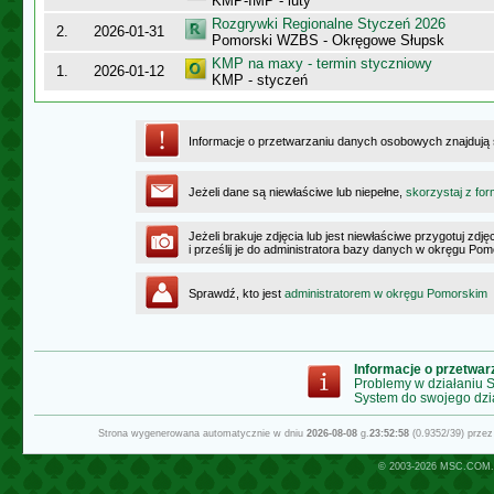
KMP-IMP - luty
Rozgrywki Regionalne Styczeń 2026
2.
2026-01-31
Pomorski WZBS - Okręgowe Słupsk
KMP na maxy - termin styczniowy
1.
2026-01-12
KMP - styczeń
Informacje o przetwarzaniu danych osobowych znajdują
Jeżeli dane są niewłaściwe lub niepełne,
skorzystaj z for
Jeżeli brakuje zdjęcia lub jest niewłaściwe przygotuj zd
i prześlij je do administratora bazy danych w okręgu Po
Sprawdź, kto jest
administratorem w okręgu Pomorskim
Informacje o przetwa
Problemy w działaniu
System do swojego dzi
Strona wygenerowana automatycznie w dniu
2026-08-08
g.
23:52:58
(0.9352/39) prze
© 2003-2026
MSC.COM.