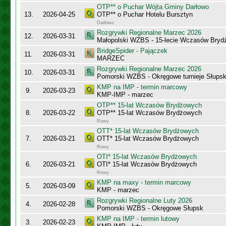
OTP** o Puchar Wójta Gminy Darłowo
13.
2026-04-25
OTP** o Puchar Hotelu Bursztyn
Darłowo
Rozgrywki Regionalne Marzec 2026
12.
2026-03-31
Małopolski WZBS - 15-lecie Wczasów Bryd
BridgeSpider - Pajączek
11.
2026-03-31
MARZEC
Rozgrywki Regionalne Marzec 2026
10.
2026-03-31
Pomorski WZBS - Okręgowe turnieje Słups
KMP na IMP - termin marcowy
9.
2026-03-23
KMP-IMP - marzec
OTP** 15-lat Wczasów Brydżowych
8.
2026-03-22
OTP** 15-lat Wczasów Brydżowych
Rowy
OTT* 15-lat Wczasów Brydżowych
7.
2026-03-21
OTT* 15-lat Wczasów Brydżowych
Rowy
OTI* 15-lat Wczasów Brydżowych
6.
2026-03-21
OTI* 15-lat Wczasów Brydżowych
Rowy
KMP na maxy - termin marcowy
5.
2026-03-09
KMP - marzec
Rozgrywki Regionalne Luty 2026
4.
2026-02-28
Pomorski WZBS - Okręgowe Słupsk
KMP na IMP - termin lutowy
3.
2026-02-23