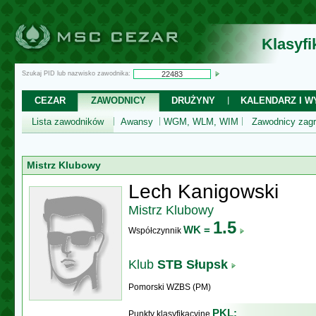
Klasyf
Szukaj PID lub nazwisko zawodnika:
CEZAR
ZAWODNICY
DRUŻYNY
KALENDARZ I WY
Lista zawodników
Awansy
WGM, WLM, WIM
Zawodnicy zagr
Mistrz Klubowy
Lech Kanigowski
Mistrz Klubowy
1.5
WK =
Współczynnik
Klub
STB Słupsk
Pomorski WZBS (PM)
PKL:
Punkty klasyfikacyjne