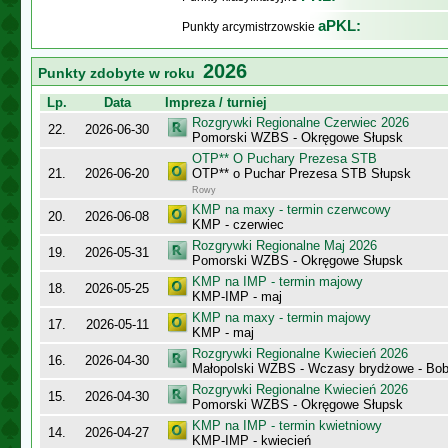
aPKL:
Punkty arcymistrzowskie
2026
Punkty zdobyte w roku
Lp.
Data
Impreza / turniej
Rozgrywki Regionalne Czerwiec 2026
22.
2026-06-30
Pomorski WZBS - Okręgowe Słupsk
OTP** O Puchary Prezesa STB
21.
2026-06-20
OTP** o Puchar Prezesa STB Słupsk
Rowy
KMP na maxy - termin czerwcowy
20.
2026-06-08
KMP - czerwiec
Rozgrywki Regionalne Maj 2026
19.
2026-05-31
Pomorski WZBS - Okręgowe Słupsk
KMP na IMP - termin majowy
18.
2026-05-25
KMP-IMP - maj
KMP na maxy - termin majowy
17.
2026-05-11
KMP - maj
Rozgrywki Regionalne Kwiecień 2026
16.
2026-04-30
Małopolski WZBS - Wczasy brydżowe - Bobo
Rozgrywki Regionalne Kwiecień 2026
15.
2026-04-30
Pomorski WZBS - Okręgowe Słupsk
KMP na IMP - termin kwietniowy
14.
2026-04-27
KMP-IMP - kwiecień