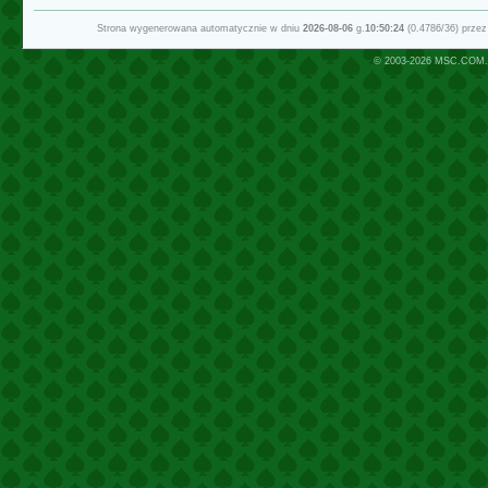
Strona wygenerowana automatycznie w dniu
2026-08-06
g.
10:50:24
(0.4786/36) prze
© 2003-2026
MSC.COM.