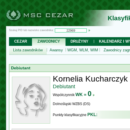
Klasyf
Szukaj PID lub nazwisko zawodnika:
CEZAR
ZAWODNICY
DRUŻYNY
KALENDARZ I WY
Lista zawodników
Awansy
WGM, WLM, WIM
Zawodnicy zagr
Debiutant
Kornelia Kucharczyk
Debiutant
0
WK =
Współczynnik
Dolnośląski WZBS (DS)
PKL:
Punkty klasyfikacyjne