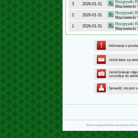
Rozgrywki R
3.
2026-01-31
Mazowiecki
Rozgrywki R
2.
2026-01-31
Mazowiecki 
Rozgrywki R
1.
2026-01-31
Mazowiecki
Informacje o przet
Jeżeli dane są niew
Jeżeli brakuje zdję
i prześlij je do ad
Sprawdź, kto jest
a
Strona wygenerowana automatycznie w