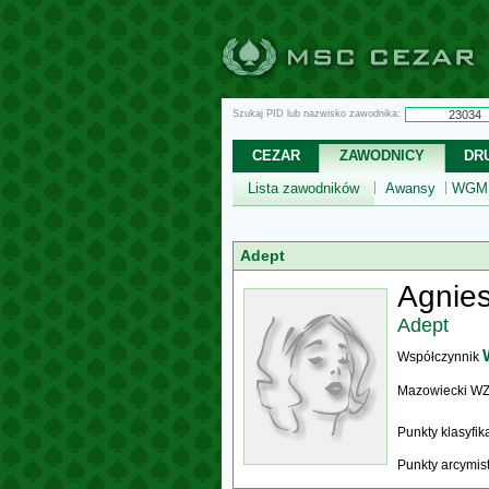
Szukaj PID lub nazwisko zawodnika:
CEZAR
ZAWODNICY
DR
Lista zawodników
Awansy
WGM,
Adept
Agnie
Adept
Współczynnik
Mazowiecki W
Punkty klasyfi
Punkty arcymis