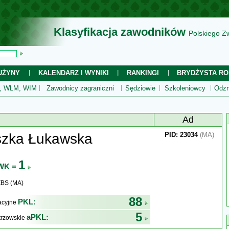
Klasyfikacja zawodników
Polskiego Z
UŻYNY
KALENDARZ I WYNIKI
RANKINGI
BRYDŻYSTA RO
 WLM, WIM
Zawodnicy zagraniczni
Sędziowie
Szkoleniowcy
Odzn
Ad
szka Łukawska
PID: 23034
(MA)
1
WK =
ZBS (MA)
88
PKL:
kacyjne
5
aPKL:
trzowskie