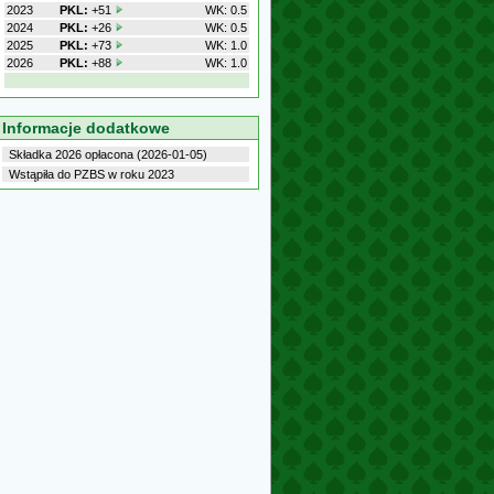
2023
PKL:
+51
WK: 0.5
2024
PKL:
+26
WK: 0.5
2025
PKL:
+73
WK: 1.0
2026
PKL:
+88
WK: 1.0
Informacje dodatkowe
Składka 2026 opłacona (2026-01-05)
Wstąpiła do PZBS w roku 2023