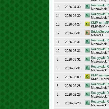
KMP - maj
Rozgrywki R
15.
2026-04-30
Mazowiecki 
Rozgrywki R
14.
2026-04-30
Mazowiecki
KMP na IMP 
13.
2026-04-27
KMP-IMP - k
BridgeSpider
12.
2026-03-31
MARZEC
Rozgrywki R
11.
2026-03-31
Mazowiecki 
Rozgrywki R
10.
2026-03-31
Mazowiecki 
Rozgrywki R
9.
2026-03-31
Mazowiecki
Rozgrywki R
8.
2026-03-31
Mazowiecki 
KMP na maxy
7.
2026-03-09
KMP - marz
Rozgrywki R
6.
2026-02-28
Mazowiecki
Rozgrywki R
5.
2026-02-28
Mazowiecki
Rozgrywki R
4.
2026-02-28
Mazowiecki