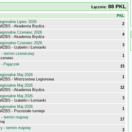
88 PKL
Łącznie:
j
PKL
egionalne Lipiec 2026
2
 WZBS - Akademia Brydża
egionalne Czerwiec 2026
4
 WZBS - Akademia Brydża
egionalne Czerwiec 2026
3
WZBS - Izabelin i Łomianki
- termin czerwcowy
1
zerwiec
 - Pajączek
15
egionalne Maj 2026
1
WZBS - Mistrzostwa Legionowa
egionalne Maj 2026
12
 WZBS - Akademia Brydża
egionalne Maj 2026
3
WZBS - Izabelin i Łomianki
egionalne Maj 2026
1
WZBS - Pozostałe turnieje
- termin majowy
17
maj
 - termin majowy
3