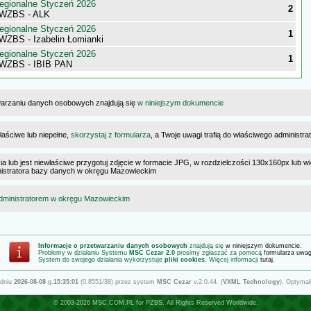
egionalne Styczeń 2026
2
 WZBS - ALK
egionalne Styczeń 2026
1
WZBS - Izabelin Łomianki
egionalne Styczeń 2026
1
 WZBS - IBIB PAN
warzaniu danych osobowych znajdują się
w niniejszym dokumencie
łaściwe lub niepełne,
skorzystaj z formularza
, a Twoje uwagi trafią do właściwego administr
cia lub jest niewłaściwe przygotuj zdjęcie w formacie JPG, w rozdzielczości 130x160px lub wi
ministratora bazy danych w okręgu Mazowieckim
dministratorem w okręgu Mazowieckim
Informacje o przetwarzaniu danych osobowych
znajdują się
w niniejszym dokumencie
.
Problemy w działaniu Systemu
MSC Cezar 2.0
prosimy zgłaszać za pomocą
formularza uwa
System do swojego działania wykorzystuje
pliki cookies
. Więcej informacji
tutaj
.
 dniu
2026-08-08
g.
15:35:01
(0.8551/38) przez system
MSC Cezar
v.2.0.44. (
VXML Technology
). Optymal
© 2003-2026
MSC.COM.PL
for
PZBS
. All Rights Reserved Worldwide.