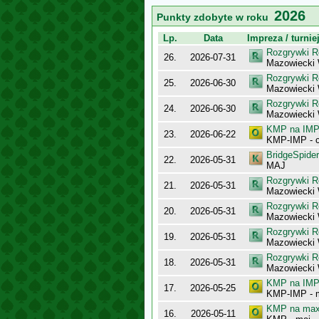
2026
Punkty zdobyte w roku
Lp.
Data
Impreza / turnie
Rozgrywki R
26.
2026-07-31
Mazowiecki
Rozgrywki R
25.
2026-06-30
Mazowiecki
Rozgrywki R
24.
2026-06-30
Mazowiecki 
KMP na IMP 
23.
2026-06-22
KMP-IMP - c
BridgeSpider
22.
2026-05-31
MAJ
Rozgrywki R
21.
2026-05-31
Mazowiecki 
Rozgrywki R
20.
2026-05-31
Mazowiecki
Rozgrywki R
19.
2026-05-31
Mazowiecki 
Rozgrywki R
18.
2026-05-31
Mazowiecki 
KMP na IMP 
17.
2026-05-25
KMP-IMP - 
KMP na maxy
16.
2026-05-11