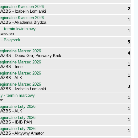
egionalne Kwiecień 2026
2
WZBS - Izabelin Łomianki
egionalne Kwiecień 2026
1
 WZBS - Akademia Brydża
- termin kwietniowy
1
wiecień
 - Pajączek
5
egionalne Marzec 2026
4
WZBS - Dobra Gra, Pierwszy Krok
egionalne Marzec 2026
1
WZBS - Inne
egionalne Marzec 2026
1
 WZBS - ALK
egionalne Marzec 2026
3
WZBS - Izabelin Łomianki
 - termin marcowy
1
ec
egionalne Luty 2026
1
 WZBS - ALK
egionalne Luty 2026
1
 WZBS - IBIB PAN
egionalne Luty 2026
1
 WZBS - Aktywny Amator