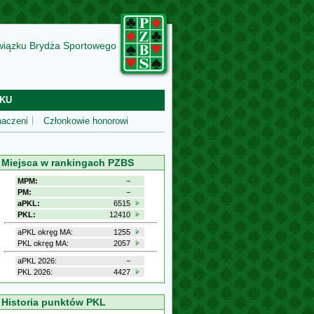
wiązku Brydża Sportowego
KU
aczeni
Członkowie honorowi
Miejsca w rankingach PZBS
MPM:
−
PM:
−
aPKL:
6515
PKL:
12410
aPKL okręg MA:
1255
PKL okręg MA:
2057
aPKL 2026:
−
PKL 2026:
4427
Historia punktów PKL