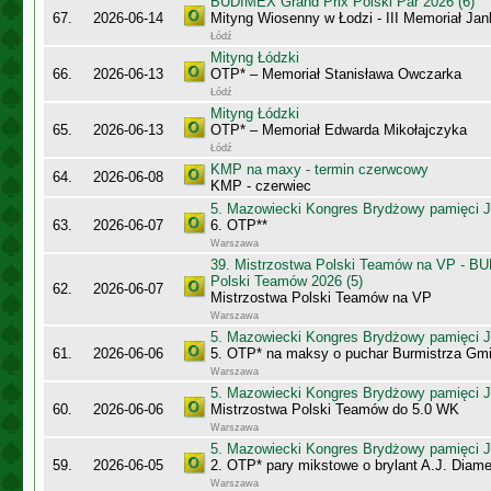
BUDIMEX Grand Prix Polski Par 2026 (6)
67.
2026-06-14
Mityng Wiosenny w Łodzi - III Memoriał J
Łódź
Mityng Łódzki
66.
2026-06-13
OTP* – Memoriał Stanisława Owczarka
Łódź
Mityng Łódzki
65.
2026-06-13
OTP* – Memoriał Edwarda Mikołajczyka
Łódź
KMP na maxy - termin czerwcowy
64.
2026-06-08
KMP - czerwiec
5. Mazowiecki Kongres Brydżowy pamięci J
63.
2026-06-07
6. OTP**
Warszawa
39. Mistrzostwa Polski Teamów na VP - B
Polski Teamów 2026 (5)
62.
2026-06-07
Mistrzostwa Polski Teamów na VP
Warszawa
5. Mazowiecki Kongres Brydżowy pamięci J
61.
2026-06-06
5. OTP* na maksy o puchar Burmistrza Gm
Warszawa
5. Mazowiecki Kongres Brydżowy pamięci J
60.
2026-06-06
Mistrzostwa Polski Teamów do 5.0 WK
Warszawa
5. Mazowiecki Kongres Brydżowy pamięci J
59.
2026-06-05
2. OTP* pary mikstowe o brylant A.J. Diame
Warszawa