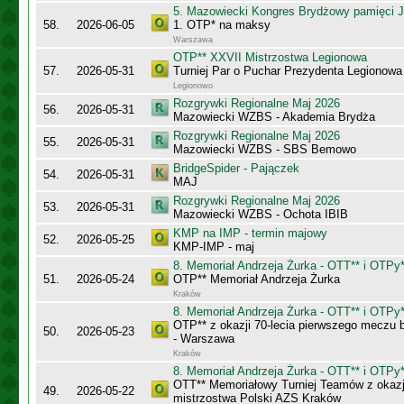
5. Mazowiecki Kongres Brydżowy pamięci J
58.
2026-06-05
1. OTP* na maksy
Warszawa
OTP** XXVII Mistrzostwa Legionowa
57.
2026-05-31
Turniej Par o Puchar Prezydenta Legionow
Legionowo
Rozgrywki Regionalne Maj 2026
56.
2026-05-31
Mazowiecki WZBS - Akademia Brydża
Rozgrywki Regionalne Maj 2026
55.
2026-05-31
Mazowiecki WZBS - SBS Bemowo
BridgeSpider - Pajączek
54.
2026-05-31
MAJ
Rozgrywki Regionalne Maj 2026
53.
2026-05-31
Mazowiecki WZBS - Ochota IBIB
KMP na IMP - termin majowy
52.
2026-05-25
KMP-IMP - maj
8. Memoriał Andrzeja Żurka - OTT** i OTPy*
51.
2026-05-24
OTP** Memoriał Andrzeja Żurka
Kraków
8. Memoriał Andrzeja Żurka - OTT** i OTPy*
OTP** z okazji 70-lecia pierwszego meczu
50.
2026-05-23
- Warszawa
Kraków
8. Memoriał Andrzeja Żurka - OTT** i OTPy*
OTT** Memoriałowy Turniej Teamów z okazji
49.
2026-05-22
mistrzostwa Polski AZS Kraków