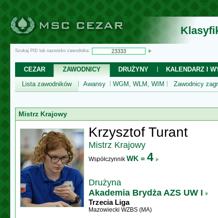
Klasyf
Szukaj PID lub nazwisko zawodnika:
CEZAR
ZAWODNICY
DRUŻYNY
KALENDARZ I WY
Lista zawodników
Awansy
WGM, WLM, WIM
Zawodnicy zagr
Mistrz Krajowy
Krzysztof Turant
Mistrz Krajowy
4
WK =
Współczynnik
Drużyna
Akademia Brydża AZS UW I
Trzecia Liga
Mazowiecki WZBS (MA)