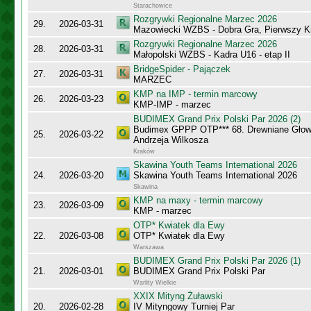
Starachowice
Rozgrywki Regionalne Marzec 2026
29.
2026-03-31
Mazowiecki WZBS - Dobra Gra, Pierwszy K
Rozgrywki Regionalne Marzec 2026
28.
2026-03-31
Małopolski WZBS - Kadra U16 - etap II
BridgeSpider - Pajączek
27.
2026-03-31
MARZEC
KMP na IMP - termin marcowy
26.
2026-03-23
KMP-IMP - marzec
BUDIMEX Grand Prix Polski Par 2026 (2)
Budimex GPPP OTP*** 68. Drewniane Głowy
25.
2026-03-22
Andrzeja Wilkosza
Kraków
Skawina Youth Teams International 2026
24.
2026-03-20
Skawina Youth Teams International 2026
Skawina
KMP na maxy - termin marcowy
23.
2026-03-09
KMP - marzec
OTP* Kwiatek dla Ewy
22.
2026-03-08
OTP* Kwiatek dla Ewy
Warszawa
BUDIMEX Grand Prix Polski Par 2026 (1)
21.
2026-03-01
BUDIMEX Grand Prix Polski Par
Warlity Wielkie
XXIX Mityng Żuławski
20.
2026-02-28
IV Mityngowy Turniej Par