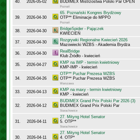
40.
2026-05-02
BUDIMEX Mistrzostwa Polski Par OPEN
Poznań
65. Poznański Kongres Brydżowy
39.
2026-04-30
OTP** Eliminacje do MPPO
Poznań
BridgeSpider - Pajączek
38.
2026-04-30
KWIECIEŃ
Rozgrywki Regionalne Kwiecień 2026
37.
2026-04-30
Mazowiecki WZBS - Akademia Brydża
RealBridge
36.
2026-04-30
Klub Źródło - kwiecień
KMP na IMP - termin kwietniowy
35.
2026-04-27
KMP-IMP - kwiecień
OTP** Puchar Prezesa WZBS
34.
2026-04-26
OTP** Puchar Prezesa WZBS
Warszawa
KMP na maxy - termin kwietniowy
33.
2026-04-13
KMP - kwiecień
BUDIMEX Grand Prix Polski Par 2026 (3)
32.
2026-04-12
BUDIMEX Grand Prix Polski Par
Starachowice
27. Mityng Hotel Senator
31.
2026-04-11
5. OTP**
Starachowice
27. Mityng Hotel Senator
30.
2026-04-11
4. OTP*