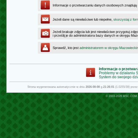
Informacje o przetwarzaniu danych osobowych znajdują
Jeżeli dane są niewłaściwe lub niepełne,
skorzystaj z for
Jeżeli brakuje zdjęcia lub jest niewłaściwe przygotuj zd
i prześlij je do administratora bazy danych w okręgu Ma
Sprawdź, kto jest
administratorem w okręgu Mazowiecki
Informacje o przetwa
Problemy w działaniu
System do swojego dzi
Strona wygenerowana automatycznie w dniu
2026-08-08
g.
21:26:01
(1.0255/39) prze
© 2003-2026
MSC.COM.