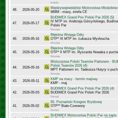
Kraków
Międzywojewódzkie Mistrzostwa Mlodzików
48.
2026-05-20
MMM - maxy, strefa CE
BUDIMEX Grand Prix Polski Par 2026 (5)
IV MTP im. Andrzeja Górzyńskiego, Budime
47.
2026-05-17
Polski Par
Wrocław
Błękitna Wstęga Odry
46.
2026-05-16
OTP* III MTP im. Łukasza Wysłoucha
Wrocław
Błękitna Wstęga Odry
45.
2026-05-16
OTP* II MTP im. Ryszarda Nowaka o puch
Wrocław
Mistrzostwa Polski Teamów Pattonem - BU
Polski Teamów 2026 (4)
44.
2026-05-16
MPT Pattonem im. Tadeusza Hutyry o puch
Wrocław
KMP na maxy - termin majowy
43.
2026-05-11
KMP - maj
BUDIMEX Grand Prix Polski Par 2026 (4)
42.
2026-05-03
BUDIMEX Grand Prix Polski Par 2026
Poznań
65. Poznański Kongres Brydżowy
41.
2026-05-02
OTP** Biało-Czerwony
Poznań
BUDIMEX Mistrzostwa Polski Par na zapi