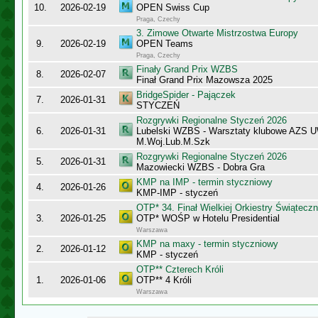
10.
2026-02-19
OPEN Swiss Cup
Praga, Czechy
3. Zimowe Otwarte Mistrzostwa Europy
9.
2026-02-19
OPEN Teams
Praga, Czechy
Finały Grand Prix WZBS
8.
2026-02-07
Finał Grand Prix Mazowsza 2025
BridgeSpider - Pajączek
7.
2026-01-31
STYCZEŃ
Rozgrywki Regionalne Styczeń 2026
6.
2026-01-31
Lubelski WZBS - Warsztaty klubowe AZS 
M.Woj.Lub.M.Szk
Rozgrywki Regionalne Styczeń 2026
5.
2026-01-31
Mazowiecki WZBS - Dobra Gra
KMP na IMP - termin styczniowy
4.
2026-01-26
KMP-IMP - styczeń
OTP* 34. Finał Wielkiej Orkiestry Świątec
3.
2026-01-25
OTP* WOŚP w Hotelu Presidential
Warszawa
KMP na maxy - termin styczniowy
2.
2026-01-12
KMP - styczeń
OTP** Czterech Króli
1.
2026-01-06
OTP** 4 Króli
Warszawa