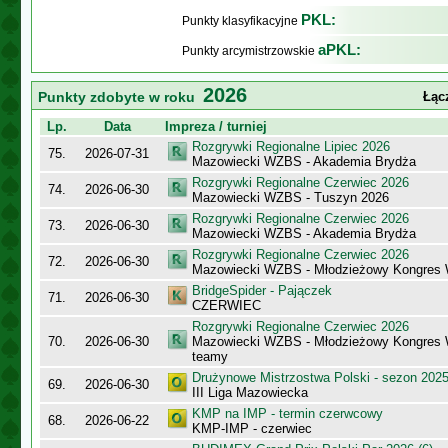
PKL:
Punkty klasyfikacyjne
aPKL:
Punkty arcymistrzowskie
2026
Punkty zdobyte w roku
Łąc
Lp.
Data
Impreza / turniej
Rozgrywki Regionalne Lipiec 2026
75.
2026-07-31
Mazowiecki WZBS - Akademia Brydża
Rozgrywki Regionalne Czerwiec 2026
74.
2026-06-30
Mazowiecki WZBS - Tuszyn 2026
Rozgrywki Regionalne Czerwiec 2026
73.
2026-06-30
Mazowiecki WZBS - Akademia Brydża
Rozgrywki Regionalne Czerwiec 2026
72.
2026-06-30
Mazowiecki WZBS - Młodzieżowy Kongres 
BridgeSpider - Pajączek
71.
2026-06-30
CZERWIEC
Rozgrywki Regionalne Czerwiec 2026
70.
2026-06-30
Mazowiecki WZBS - Młodzieżowy Kongres 
teamy
Drużynowe Mistrzostwa Polski - sezon 202
69.
2026-06-30
III Liga Mazowiecka
KMP na IMP - termin czerwcowy
68.
2026-06-22
KMP-IMP - czerwiec