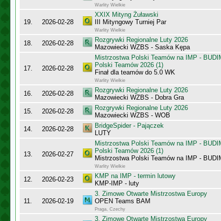
Warlity Wielkie
XXIX Mityng Żuławski
19.
2026-02-28
III Mityngowy Turniej Par
Warlity Wielkie
Rozgrywki Regionalne Luty 2026
18.
2026-02-28
Mazowiecki WZBS - Saska Kępa
Mistrzostwa Polski Teamów na IMP - BUDI
Polski Teamów 2026 (1)
17.
2026-02-28
Finał dla teamów do 5.0 WK
Warlity Wielkie
Rozgrywki Regionalne Luty 2026
16.
2026-02-28
Mazowiecki WZBS - Dobra Gra
Rozgrywki Regionalne Luty 2026
15.
2026-02-28
Mazowiecki WZBS - WOB
BridgeSpider - Pajączek
14.
2026-02-28
LUTY
Mistrzostwa Polski Teamów na IMP - BUDI
Polski Teamów 2026 (1)
13.
2026-02-27
Mistrzostwa Polski Teamów na IMP - BU
Warlity Wielkie
KMP na IMP - termin lutowy
12.
2026-02-23
KMP-IMP - luty
3. Zimowe Otwarte Mistrzostwa Europy
11.
2026-02-19
OPEN Teams BAM
Praga, Czechy
3. Zimowe Otwarte Mistrzostwa Europy