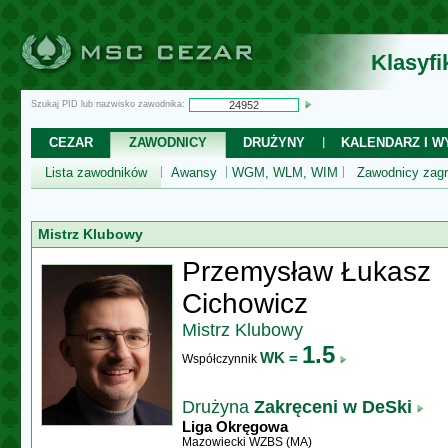
Klasyf
Szukaj PID lub nazwisko zawodnika:
CEZAR
ZAWODNICY
DRUŻYNY
KALENDARZ I WY
Lista zawodników
Awansy
WGM, WLM, WIM
Zawodnicy zagr
Mistrz Klubowy
Przemysław Łukasz
Cichowicz
Mistrz Klubowy
1.5
WK =
Współczynnik
Drużyna
Zakręceni w DeSki
Liga Okręgowa
Mazowiecki WZBS (MA)