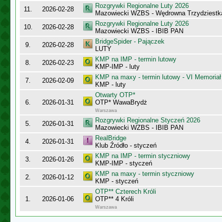
Rozgrywki Regionalne Luty 2026
11.
2026-02-28
Mazowiecki WZBS - Wędrowna Trzydziestk
Rozgrywki Regionalne Luty 2026
10.
2026-02-28
Mazowiecki WZBS - IBIB PAN
BridgeSpider - Pajączek
9.
2026-02-28
LUTY
KMP na IMP - termin lutowy
8.
2026-02-23
KMP-IMP - luty
KMP na maxy - termin lutowy - VI Memoriał
7.
2026-02-09
KMP - luty
Otwarty OTP*
6.
2026-01-31
OTP* WawaBrydż
Warszawa
Rozgrywki Regionalne Styczeń 2026
5.
2026-01-31
Mazowiecki WZBS - IBIB PAN
RealBridge
4.
2026-01-31
Klub Źródło - styczeń
KMP na IMP - termin styczniowy
3.
2026-01-26
KMP-IMP - styczeń
KMP na maxy - termin styczniowy
2.
2026-01-12
KMP - styczeń
OTP** Czterech Króli
1.
2026-01-06
OTP** 4 Króli
Warszawa