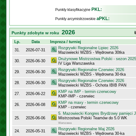
PKL:
Punkty klasyfikacyjne
aPKL:
Punkty arcymistrzowskie
2026
Punkty zdobyte w roku
Lp.
Data
Impreza / turniej
Rozgrywki Regionalne Lipiec 2026
31.
2026-07-31
Mazowiecki WZBS - Wędrowna 30tka
Drużynowe Mistrzostwa Polski - sezon 202
30.
2026-06-30
IV Liga Warszawska
Rozgrywki Regionalne Czerwiec 2026
29.
2026-06-30
Mazowiecki WZBS - Wędrowna 30-tka
Rozgrywki Regionalne Czerwiec 2026
28.
2026-06-30
Mazowiecki WZBS - Ochota IBIB PAN
KMP na IMP - termin czerwcowy
27.
2026-06-22
KMP-IMP - czerwiec
KMP na maxy - termin czerwcowy
26.
2026-06-08
KMP - czerwiec
5. Mazowiecki Kongres Brydżowy pamięci J
25.
2026-06-06
Mistrzostwa Polski Teamów do 5.0 WK
Warszawa
Rozgrywki Regionalne Maj 2026
24.
2026-05-31
Mazowiecki WZBS - Wędrowna 30-ka