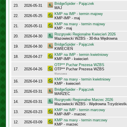
BridgeSpider - Pajączek
23.
2026-05-31
MAJ
KMP na IMP - termin majowy
22.
2026-05-25
KMP-IMP - maj
KMP na maxy - termin majowy
21.
2026-05-11
KMP - maj
Rozgrywki Regionalne Kwiecień 2026
20.
2026-04-30
Mazowiecki WZBS - 30-tka Wędrowna
BridgeSpider - Pajączek
19.
2026-04-30
KWIECIEŃ
KMP na IMP - termin kwietniowy
18.
2026-04-27
KMP-IMP - kwiecień
OTP** Puchar Prezesa WZBS
17.
2026-04-26
OTP** Puchar Prezesa WZBS
Warszawa
KMP na maxy - termin kwietniowy
16.
2026-04-13
KMP - kwiecień
BridgeSpider - Pajączek
15.
2026-03-31
MARZEC
Rozgrywki Regionalne Marzec 2026
14.
2026-03-31
Mazowiecki WZBS - Wędrowna Trzydziestk
KMP na IMP - termin marcowy
13.
2026-03-23
KMP-IMP - marzec
KMP na maxy - termin marcowy
12.
2026-03-09
KMP - marzec