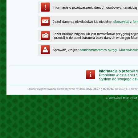
Informacje o przetwarzaniu danych osobowych znajdują
Jeżeli dane są niewłaściwe lub niepełne,
skorzystaj z for
Jeżeli brakuje zdjęcia lub jest niewłaściwe przygotuj zd
i prześlij je do administratora bazy danych w okręgu Ma
Sprawdź, kto jest
administratorem w okręgu Mazowiecki
Informacje o przetwa
Problemy w działaniu
System do swojego dzi
Strona wygenerowana automatycznie w dniu
2026-08-07
g.
09:00:53
(0.9422/41) prze
© 2003-2026
MSC.COM.