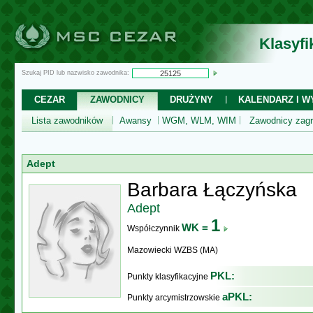
Klasyf
Szukaj PID lub nazwisko zawodnika:
CEZAR
ZAWODNICY
DRUŻYNY
KALENDARZ I WY
Lista zawodników
Awansy
WGM, WLM, WIM
Zawodnicy zagr
Adept
Barbara Łączyńska
Adept
1
WK =
Współczynnik
Mazowiecki WZBS (MA)
PKL:
Punkty klasyfikacyjne
aPKL:
Punkty arcymistrzowskie