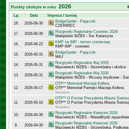
2026
Punkty zdobyte w roku
Lp.
Data
Impreza / turniej
BridgeSpider - Pajączek
18.
2026-06-30
CZERWIEC
Rozgrywki Regionalne Czerwiec 2026
17.
2026-06-30
Małopolski WZBS - Św. Katarzyna
KMP na IMP - termin czerwcowy
16.
2026-06-22
KMP-IMP - czerwiec
BridgeSpider - Pajączek
15.
2026-05-31
MAJ
Rozgrywki Regionalne Maj 2026
14.
2026-05-31
Mazowiecki WZBS - Strzeniówka i okolice
Rozgrywki Regionalne Maj 2026
13.
2026-05-31
Małopolski WZBS - Wczasy brydżowe - Świ
OTP** Memoriał Macieja Kellera
12.
2026-05-17
OTP** Memoriał Pamięci Macieja Kellera
Świnoujście
OTP** O Puchar Prezydenta Miasta Świnou
11.
2026-05-16
OTP** O Puchar Prezydenta Miasta Świnou
Świnoujście
Rozgrywki Regionalne Kwiecień 2026
10.
2026-04-30
Mazowiecki WZBS - WawaBrydż wyjazdow
Rozgrywki Regionalne Kwiecień 2026
9.
2026-04-30
Mazowiecki WZBS - Strzeniówka, Podkowa