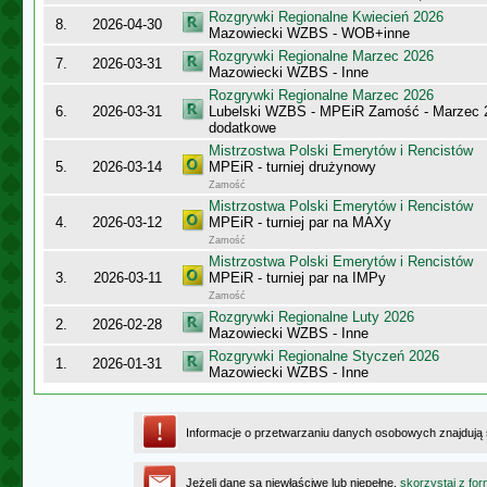
Rozgrywki Regionalne Kwiecień 2026
8.
2026-04-30
Mazowiecki WZBS - WOB+inne
Rozgrywki Regionalne Marzec 2026
7.
2026-03-31
Mazowiecki WZBS - Inne
Rozgrywki Regionalne Marzec 2026
6.
2026-03-31
Lubelski WZBS - MPEiR Zamość - Marzec 20
dodatkowe
Mistrzostwa Polski Emerytów i Rencistów
5.
2026-03-14
MPEiR - turniej drużynowy
Zamość
Mistrzostwa Polski Emerytów i Rencistów
4.
2026-03-12
MPEiR - turniej par na MAXy
Zamość
Mistrzostwa Polski Emerytów i Rencistów
3.
2026-03-11
MPEiR - turniej par na IMPy
Zamość
Rozgrywki Regionalne Luty 2026
2.
2026-02-28
Mazowiecki WZBS - Inne
Rozgrywki Regionalne Styczeń 2026
1.
2026-01-31
Mazowiecki WZBS - Inne
Informacje o przetwarzaniu danych osobowych znajdują
Jeżeli dane są niewłaściwe lub niepełne,
skorzystaj z for