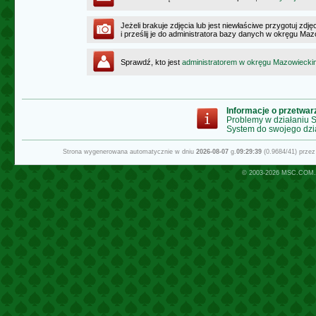
Jeżeli brakuje zdjęcia lub jest niewłaściwe przygotuj zd
i prześlij je do administratora bazy danych w okręgu Ma
Sprawdź, kto jest
administratorem w okręgu Mazowiecki
Informacje o przetwa
Problemy w działaniu
System do swojego dzi
Strona wygenerowana automatycznie w dniu
2026-08-07
g.
09:29:39
(0.9684/41) prze
© 2003-2026
MSC.COM.