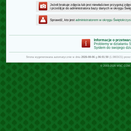
Jeżeli brakuje zdjęcia lub jest niewłaściwe przygotuj zd
i prześlij je do administratora bazy danych w okręgu Świ
Sprawdź, kto jest
administratorem w okręgu Świętokrzy
Informacje o przetwa
Problemy w działaniu
System do swojego dzi
Strona wygenerowana automatycznie w dniu
2026-08-06
g.
06:01:50
(1.0803/21) prze
© 2003-2026
MSC.COM.