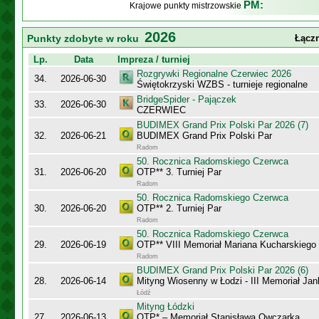
PM:
Krajowe punkty mistrzowskie
2026
Punkty zdobyte w roku
Łączn
Lp.
Data
Impreza / turniej
Rozgrywki Regionalne Czerwiec 2026
34.
2026-06-30
Świętokrzyski WZBS - turnieje regionalne
BridgeSpider - Pajączek
33.
2026-06-30
CZERWIEC
BUDIMEX Grand Prix Polski Par 2026 (7)
32.
2026-06-21
BUDIMEX Grand Prix Polski Par
Radom
50. Rocznica Radomskiego Czerwca
31.
2026-06-20
OTP** 3. Turniej Par
Radom
50. Rocznica Radomskiego Czerwca
30.
2026-06-20
OTP** 2. Turniej Par
Radom
50. Rocznica Radomskiego Czerwca
29.
2026-06-19
OTP** VIII Memoriał Mariana Kucharskiego
Radom
BUDIMEX Grand Prix Polski Par 2026 (6)
28.
2026-06-14
Mityng Wiosenny w Łodzi - III Memoriał J
Łódź
Mityng Łódzki
27.
2026-06-13
OTP* – Memoriał Stanisława Owczarka