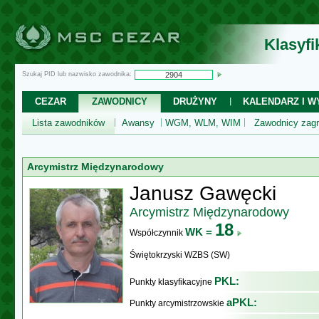
Klasyf
Szukaj PID lub nazwisko zawodnika:
CEZAR
ZAWODNICY
DRUŻYNY
KALENDARZ I WY
Lista zawodników
Awansy
WGM, WLM, WIM
Zawodnicy zagr
Arcymistrz Międzynarodowy
Janusz Gawęcki
Arcymistrz Międzynarodowy
18
WK =
Współczynnik
Świętokrzyski WZBS (SW)
PKL:
Punkty klasyfikacyjne
aPKL:
Punkty arcymistrzowskie