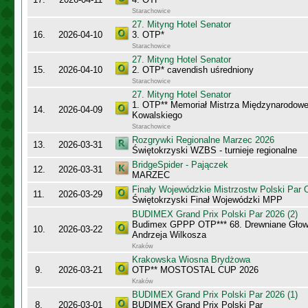
Starachowice
27. Mityng Hotel Senator
16.
2026-04-10
3. OTP*
Starachowice
27. Mityng Hotel Senator
15.
2026-04-10
2. OTP* cavendish uśredniony
Starachowice
27. Mityng Hotel Senator
1. OTP** Memoriał Mistrza Międzynarodow
14.
2026-04-09
Kowalskiego
Starachowice
Rozgrywki Regionalne Marzec 2026
13.
2026-03-31
Świętokrzyski WZBS - turnieje regionalne
BridgeSpider - Pajączek
12.
2026-03-31
MARZEC
Finały Wojewódzkie Mistrzostw Polski Par
11.
2026-03-29
Świętokrzyski Finał Wojewódzki MPP
BUDIMEX Grand Prix Polski Par 2026 (2)
Budimex GPPP OTP*** 68. Drewniane Głowy
10.
2026-03-22
Andrzeja Wilkosza
Kraków
Krakowska Wiosna Brydżowa
9.
2026-03-21
OTP** MOSTOSTAL CUP 2026
Kraków
BUDIMEX Grand Prix Polski Par 2026 (1)
8.
2026-03-01
BUDIMEX Grand Prix Polski Par