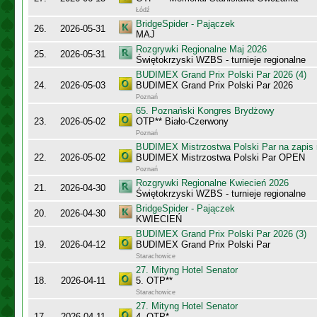
Łódź
BridgeSpider - Pajączek
26.
2026-05-31
MAJ
Rozgrywki Regionalne Maj 2026
25.
2026-05-31
Świętokrzyski WZBS - turnieje regionalne
BUDIMEX Grand Prix Polski Par 2026 (4)
24.
2026-05-03
BUDIMEX Grand Prix Polski Par 2026
Poznań
65. Poznański Kongres Brydżowy
23.
2026-05-02
OTP** Biało-Czerwony
Poznań
BUDIMEX Mistrzostwa Polski Par na zapi
22.
2026-05-02
BUDIMEX Mistrzostwa Polski Par OPEN
Poznań
Rozgrywki Regionalne Kwiecień 2026
21.
2026-04-30
Świętokrzyski WZBS - turnieje regionalne
BridgeSpider - Pajączek
20.
2026-04-30
KWIECIEŃ
BUDIMEX Grand Prix Polski Par 2026 (3)
19.
2026-04-12
BUDIMEX Grand Prix Polski Par
Starachowice
27. Mityng Hotel Senator
18.
2026-04-11
5. OTP**
Starachowice
27. Mityng Hotel Senator
17.
2026-04-11
4. OTP*