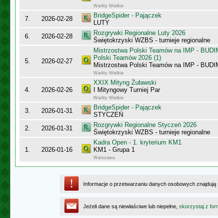
Warlity Wielkie
BridgeSpider - Pajączek
7.
2026-02-28
LUTY
Rozgrywki Regionalne Luty 2026
6.
2026-02-28
Świętokrzyski WZBS - turnieje regionalne
Mistrzostwa Polski Teamów na IMP - BUDI
Polski Teamów 2026 (1)
5.
2026-02-27
Mistrzostwa Polski Teamów na IMP - BU
Warlity Wielkie
XXIX Mityng Żuławski
4.
2026-02-26
I Mityngowy Turniej Par
Warlity Wielkie
BridgeSpider - Pajączek
3.
2026-01-31
STYCZEŃ
Rozgrywki Regionalne Styczeń 2026
2.
2026-01-31
Świętokrzyski WZBS - turnieje regionalne
Kadra Open - 1. kryterium KM1
1.
2026-01-16
KM1 - Grupa 1
Warszawa
Informacje o przetwarzaniu danych osobowych znajdują
Jeżeli dane są niewłaściwe lub niepełne,
skorzystaj z for