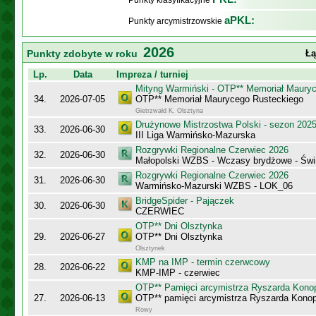
Punkty klasyfikacyjne
aPKL:
Punkty arcymistrzowskie
2026
Punkty zdobyte w roku
Łą
Lp.
Data
Impreza / turniej
Mityng Warmiński - OTP** Memoriał Maury
34.
2026-07-05
OTP** Memoriał Maurycego Rusteckiego
Gietrzwałd K. Olsztyna
Drużynowe Mistrzostwa Polski - sezon 202
33.
2026-06-30
III Liga Warmińsko-Mazurska
Rozgrywki Regionalne Czerwiec 2026
32.
2026-06-30
Małopolski WZBS - Wczasy brydżowe - Świ
Rozgrywki Regionalne Czerwiec 2026
31.
2026-06-30
Warmińsko-Mazurski WZBS - LOK_06
BridgeSpider - Pajączek
30.
2026-06-30
CZERWIEC
OTP** Dni Olsztynka
29.
2026-06-27
OTP** Dni Olsztynka
Olsztynek
KMP na IMP - termin czerwcowy
28.
2026-06-22
KMP-IMP - czerwiec
OTP** Pamięci arcymistrza Ryszarda Kono
27.
2026-06-13
OTP** pamięci arcymistrza Ryszarda Konop
Rowy