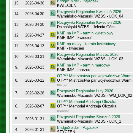
BridgeSpider - Pajączek
15.
2026-04-30
KWIECIEŃ
Rozgrywki Regionalne Kwiecień 2026
14.
2026-04-30
Warmińsko-Mazurski WZBS - LOK_04
Rozgrywki Regionalne Kwiecień 2026
13.
2026-04-30
Dolnośląski WZBS - Jelenia Góra
KMP na IMP - termin kwietniowy
12.
2026-04-27
KMP-IMP - kwiecień
KMP na maxy - termin kwietniowy
11.
2026-04-13
KMP - kwiecień
Rozgrywki Regionalne Marzec 2026
10.
2026-03-31
Warmińsko-Mazurski WZBS - LOK_03
KMP na IMP - termin marcowy
9.
2026-03-23
KMP-IMP - marzec
OTP** Mistrzostwa par województwa Warmi
8.
2026-03-22
OTP** Mistrzostwa par województwa Warmi
Olsztyn
Rozgrywki Regionalne Luty 2026
7.
2026-02-28
Warmińsko-Mazurski WZBS - WM_LOK_02
OTP** Memoriał Andrzeja Olczaka
6.
2026-02-07
OTP** Memoriał Andrzeja Olczaka
Biskupiec
Rozgrywki Regionalne Styczeń 2026
5.
2026-01-31
Warmińsko-Mazurski WZBS - LOK_1
BridgeSpider - Pajączek
4.
2026-01-31
STYCZEŃ