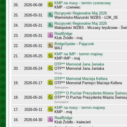
KMP na maxy - termin czerwcowy
26.
2026-06-08
KMP - czerwiec
Rozgrywki Regionalne Maj 2026
25.
2026-05-31
Warmińsko-Mazurski WZBS - LOK_05
Rozgrywki Regionalne Maj 2026
24.
2026-05-31
Małopolski WZBS - Wczasy brydżowe - Świ
RealBridge
23.
2026-05-31
Klub Źródło - maj
BridgeSpider - Pajączek
22.
2026-05-31
MAJ
KMP na IMP - termin majowy
21.
2026-05-25
KMP-IMP - maj
OTP** Memoriał Jana Janiaka
20.
2026-05-24
OTP** Memoriał Jana Janiaka
Morąg
OTP** Memoriał Macieja Kellera
19.
2026-05-17
OTP** Memoriał Pamięci Macieja Kellera
Świnoujście
OTP** O Puchar Prezydenta Miasta Świnou
18.
2026-05-16
OTP** O Puchar Prezydenta Miasta Świnou
Świnoujście
KMP na maxy - termin majowy
17.
2026-05-11
KMP - maj
RealBridge
16.
2026-04-30
Klub Źródło - kwiecień