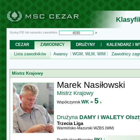
Klasyf
Szukaj PID lub nazwisko zawodnika:
CEZAR
ZAWODNICY
DRUŻYNY
KALENDARZ I WY
Lista zawodników
Awansy
WGM, WLM, WIM
Zawodnicy zagr
Mistrz Krajowy
Marek Nasiłowski
Mistrz Krajowy
5
WK =
Współczynnik
Drużyna
DAMY i WALETY Olszt
Trzecia Liga
Warmińsko-Mazurski WZBS (WM)
PKL: