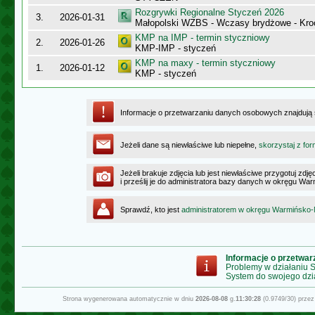
Rozgrywki Regionalne Styczeń 2026
3.
2026-01-31
Małopolski WZBS - Wczasy brydżowe - Kr
KMP na IMP - termin styczniowy
2.
2026-01-26
KMP-IMP - styczeń
KMP na maxy - termin styczniowy
1.
2026-01-12
KMP - styczeń
Informacje o przetwarzaniu danych osobowych znajdują
Jeżeli dane są niewłaściwe lub niepełne,
skorzystaj z for
Jeżeli brakuje zdjęcia lub jest niewłaściwe przygotuj zd
i prześlij je do administratora bazy danych w okręgu W
Sprawdź, kto jest
administratorem w okręgu Warmińsko
Informacje o przetwa
Problemy w działaniu
System do swojego dzi
Strona wygenerowana automatycznie w dniu
2026-08-08
g.
11:30:28
(0.9749/30) prze