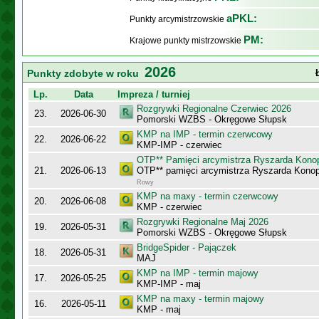
aPKL:
Punkty arcymistrzowskie
PM:
Krajowe punkty mistrzowskie
2026
Punkty zdobyte w roku
Lp.
Data
Impreza / turniej
Rozgrywki Regionalne Czerwiec 2026
23.
2026-06-30
Pomorski WZBS - Okręgowe Słupsk
KMP na IMP - termin czerwcowy
22.
2026-06-22
KMP-IMP - czerwiec
OTP** Pamięci arcymistrza Ryszarda Kono
21.
2026-06-13
OTP** pamięci arcymistrza Ryszarda Konop
Rowy
KMP na maxy - termin czerwcowy
20.
2026-06-08
KMP - czerwiec
Rozgrywki Regionalne Maj 2026
19.
2026-05-31
Pomorski WZBS - Okręgowe Słupsk
BridgeSpider - Pajączek
18.
2026-05-31
MAJ
KMP na IMP - termin majowy
17.
2026-05-25
KMP-IMP - maj
KMP na maxy - termin majowy
16.
2026-05-11
KMP - maj