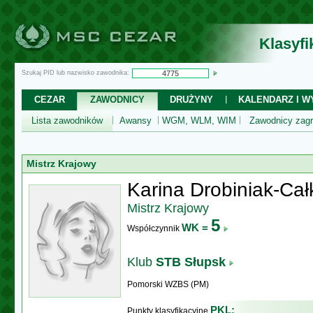
Klasyf
Szukaj PID lub nazwisko zawodnika:
CEZAR
ZAWODNICY
DRUŻYNY
KALENDARZ I WY
Lista zawodników
Awansy
WGM, WLM, WIM
Zawodnicy zagr
Mistrz Krajowy
Karina Drobiniak-Cał
Mistrz Krajowy
5
WK =
Współczynnik
Klub
STB Słupsk
Pomorski WZBS (PM)
PKL:
Punkty klasyfikacyjne