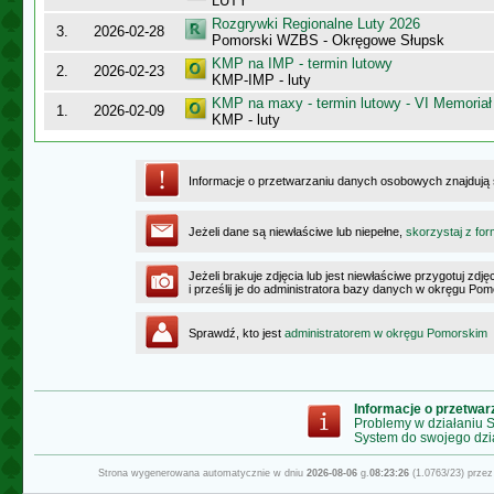
LUTY
Rozgrywki Regionalne Luty 2026
3.
2026-02-28
Pomorski WZBS - Okręgowe Słupsk
KMP na IMP - termin lutowy
2.
2026-02-23
KMP-IMP - luty
KMP na maxy - termin lutowy - VI Memoriał
1.
2026-02-09
KMP - luty
Informacje o przetwarzaniu danych osobowych znajdują
Jeżeli dane są niewłaściwe lub niepełne,
skorzystaj z for
Jeżeli brakuje zdjęcia lub jest niewłaściwe przygotuj zd
i prześlij je do administratora bazy danych w okręgu Po
Sprawdź, kto jest
administratorem w okręgu Pomorskim
Informacje o przetwa
Problemy w działaniu
System do swojego dzi
Strona wygenerowana automatycznie w dniu
2026-08-06
g.
08:23:26
(1.0763/23) prze