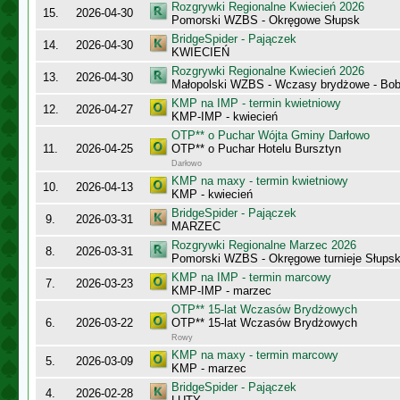
Rozgrywki Regionalne Kwiecień 2026
15.
2026-04-30
Pomorski WZBS - Okręgowe Słupsk
BridgeSpider - Pajączek
14.
2026-04-30
KWIECIEŃ
Rozgrywki Regionalne Kwiecień 2026
13.
2026-04-30
Małopolski WZBS - Wczasy brydżowe - Bobo
KMP na IMP - termin kwietniowy
12.
2026-04-27
KMP-IMP - kwiecień
OTP** o Puchar Wójta Gminy Darłowo
11.
2026-04-25
OTP** o Puchar Hotelu Bursztyn
Darłowo
KMP na maxy - termin kwietniowy
10.
2026-04-13
KMP - kwiecień
BridgeSpider - Pajączek
9.
2026-03-31
MARZEC
Rozgrywki Regionalne Marzec 2026
8.
2026-03-31
Pomorski WZBS - Okręgowe turnieje Słups
KMP na IMP - termin marcowy
7.
2026-03-23
KMP-IMP - marzec
OTP** 15-lat Wczasów Brydżowych
6.
2026-03-22
OTP** 15-lat Wczasów Brydżowych
Rowy
KMP na maxy - termin marcowy
5.
2026-03-09
KMP - marzec
BridgeSpider - Pajączek
4.
2026-02-28