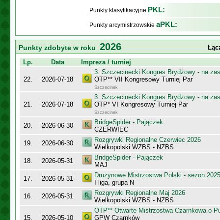
PKL:
Punkty klasyfikacyjne
aPKL:
Punkty arcymistrzowskie
2026
Punkty zdobyte w roku
Łąc
Lp.
Data
Impreza / turniej
3. Szczecinecki Kongres Brydżowy - na za
22.
2026-07-18
OTP** VII Kongresowy Turniej Par
Szczecinek
3. Szczecinecki Kongres Brydżowy - na za
21.
2026-07-18
OTP* VI Kongresowy Turniej Par
Szczecinek
BridgeSpider - Pajączek
20.
2026-06-30
CZERWIEC
Rozgrywki Regionalne Czerwiec 2026
19.
2026-06-30
Wielkopolski WZBS - NZBS
BridgeSpider - Pajączek
18.
2026-05-31
MAJ
Drużynowe Mistrzostwa Polski - sezon 202
17.
2026-05-31
I liga, grupa N
Rozgrywki Regionalne Maj 2026
16.
2026-05-31
Wielkopolski WZBS - NZBS
OTP** Otwarte Mistrzostwa Czarnkowa o Pu
15.
2026-05-10
GPW Czarnków