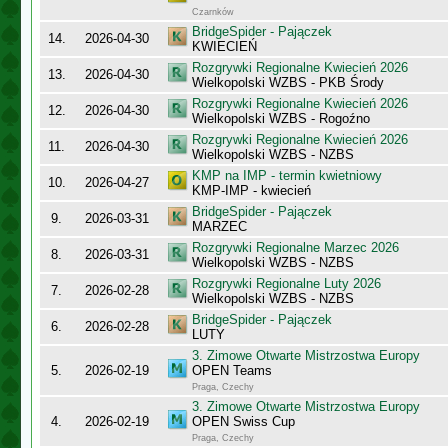
Czarnków
BridgeSpider - Pajączek
14.
2026-04-30
KWIECIEŃ
Rozgrywki Regionalne Kwiecień 2026
13.
2026-04-30
Wielkopolski WZBS - PKB Środy
Rozgrywki Regionalne Kwiecień 2026
12.
2026-04-30
Wielkopolski WZBS - Rogoźno
Rozgrywki Regionalne Kwiecień 2026
11.
2026-04-30
Wielkopolski WZBS - NZBS
KMP na IMP - termin kwietniowy
10.
2026-04-27
KMP-IMP - kwiecień
BridgeSpider - Pajączek
9.
2026-03-31
MARZEC
Rozgrywki Regionalne Marzec 2026
8.
2026-03-31
Wielkopolski WZBS - NZBS
Rozgrywki Regionalne Luty 2026
7.
2026-02-28
Wielkopolski WZBS - NZBS
BridgeSpider - Pajączek
6.
2026-02-28
LUTY
3. Zimowe Otwarte Mistrzostwa Europy
5.
2026-02-19
OPEN Teams
Praga, Czechy
3. Zimowe Otwarte Mistrzostwa Europy
4.
2026-02-19
OPEN Swiss Cup
Praga, Czechy