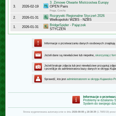
3. Zimowe Otwarte Mistrzostwa Europy
3.
2026-02-19
OPEN Pairs
Praga, Czechy
Rozgrywki Regionalne Styczeń 2026
2.
2026-01-31
Wielkopolski WZBS - NZBS
BridgeSpider - Pajączek
1.
2026-01-31
STYCZEŃ
Informacje o przetwarzaniu danych osobowych znajdują
Jeżeli dane są niewłaściwe lub niepełne,
skorzystaj z for
Jeżeli brakuje zdjęcia lub jest niewłaściwe przygotuj zd
i prześlij je do administratora bazy danych w okręgu K
Sprawdź, kto jest
administratorem w okręgu Kujawsko-
Informacje o przetwa
Problemy w działaniu
System do swojego dzi
Strona wygenerowana automatycznie w dniu
2026-08-08
g.
18:38:39
(1.7685/19) prze