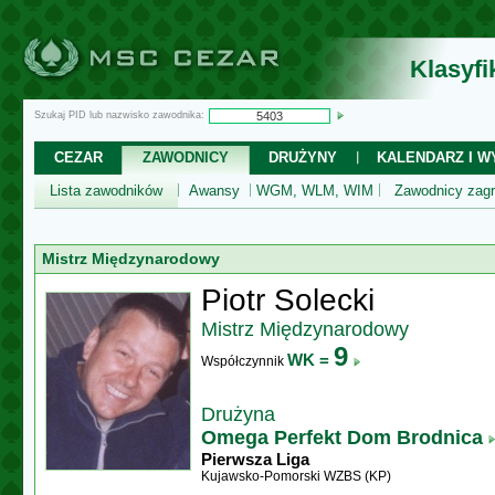
Klasyf
Szukaj PID lub nazwisko zawodnika:
CEZAR
ZAWODNICY
DRUŻYNY
KALENDARZ I WY
Lista zawodników
Awansy
WGM, WLM, WIM
Zawodnicy zagr
Mistrz Międzynarodowy
Piotr Solecki
Mistrz Międzynarodowy
9
WK =
Współczynnik
Drużyna
Omega Perfekt Dom Brodnica
Pierwsza Liga
Kujawsko-Pomorski WZBS (KP)