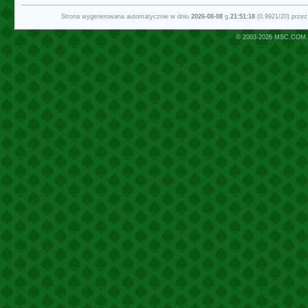
Strona wygenerowana automatycznie w dniu
2026-08-08
g.
21:51:18
(0.9921/20) prze
© 2003-2026
MSC.COM.