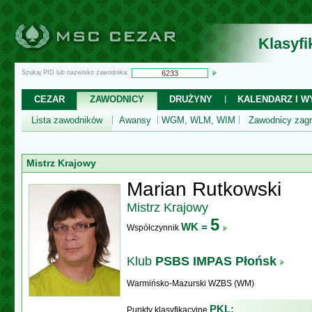
Klasyf
Szukaj PID lub nazwisko zawodnika:
CEZAR
ZAWODNICY
DRUŻYNY
KALENDARZ I WY
Lista zawodników
Awansy
WGM, WLM, WIM
Zawodnicy zagr
Mistrz Krajowy
Marian Rutkowski
Mistrz Krajowy
5
WK =
Współczynnik
Klub
PSBS IMPAS Płońsk
Warmińsko-Mazurski WZBS (WM)
PKL:
Punkty klasyfikacyjne