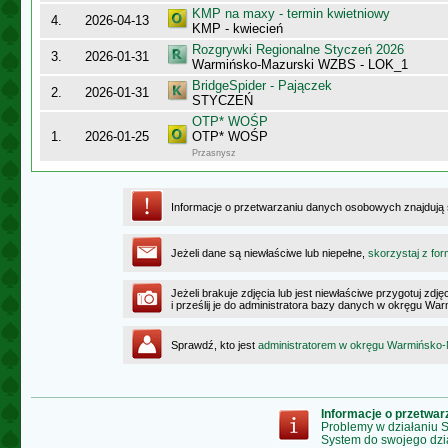
KMP na maxy - termin kwietniowy
4.
2026-04-13
KMP - kwiecień
Rozgrywki Regionalne Styczeń 2026
3.
2026-01-31
Warmińsko-Mazurski WZBS - LOK_1
BridgeSpider - Pajączek
2.
2026-01-31
STYCZEŃ
OTP* WOŚP
1.
2026-01-25
OTP* WOŚP
Przasnysz
Informacje o przetwarzaniu danych osobowych znajdują
Jeżeli dane są niewłaściwe lub niepełne,
skorzystaj z for
Jeżeli brakuje zdjęcia lub jest niewłaściwe przygotuj zd
i prześlij je do administratora bazy danych w okręgu W
Sprawdź, kto jest
administratorem w okręgu Warmińsko
Informacje o przetwa
Problemy w działaniu
System do swojego dzi