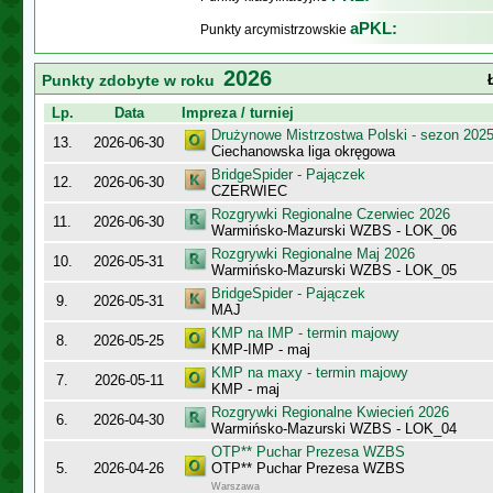
aPKL:
Punkty arcymistrzowskie
2026
Punkty zdobyte w roku
Lp.
Data
Impreza / turniej
Drużynowe Mistrzostwa Polski - sezon 202
13.
2026-06-30
Ciechanowska liga okręgowa
BridgeSpider - Pajączek
12.
2026-06-30
CZERWIEC
Rozgrywki Regionalne Czerwiec 2026
11.
2026-06-30
Warmińsko-Mazurski WZBS - LOK_06
Rozgrywki Regionalne Maj 2026
10.
2026-05-31
Warmińsko-Mazurski WZBS - LOK_05
BridgeSpider - Pajączek
9.
2026-05-31
MAJ
KMP na IMP - termin majowy
8.
2026-05-25
KMP-IMP - maj
KMP na maxy - termin majowy
7.
2026-05-11
KMP - maj
Rozgrywki Regionalne Kwiecień 2026
6.
2026-04-30
Warmińsko-Mazurski WZBS - LOK_04
OTP** Puchar Prezesa WZBS
5.
2026-04-26
OTP** Puchar Prezesa WZBS
Warszawa