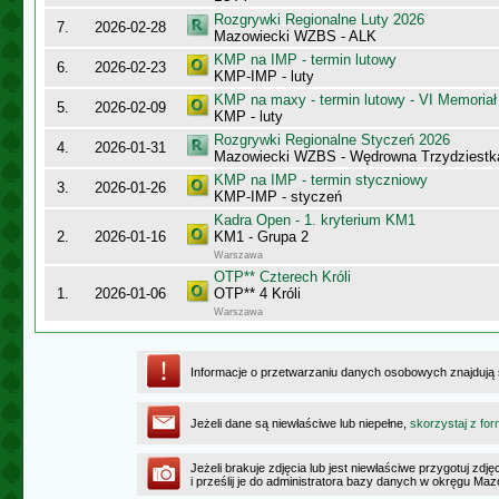
Rozgrywki Regionalne Luty 2026
7.
2026-02-28
Mazowiecki WZBS - ALK
KMP na IMP - termin lutowy
6.
2026-02-23
KMP-IMP - luty
KMP na maxy - termin lutowy - VI Memoriał
5.
2026-02-09
KMP - luty
Rozgrywki Regionalne Styczeń 2026
4.
2026-01-31
Mazowiecki WZBS - Wędrowna Trzydziestk
KMP na IMP - termin styczniowy
3.
2026-01-26
KMP-IMP - styczeń
Kadra Open - 1. kryterium KM1
2.
2026-01-16
KM1 - Grupa 2
Warszawa
OTP** Czterech Króli
1.
2026-01-06
OTP** 4 Króli
Warszawa
Informacje o przetwarzaniu danych osobowych znajdują
Jeżeli dane są niewłaściwe lub niepełne,
skorzystaj z for
Jeżeli brakuje zdjęcia lub jest niewłaściwe przygotuj zd
i prześlij je do administratora bazy danych w okręgu Ma