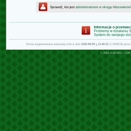
Sprawdź, kto jest
administratorem w okręgu Mazowiecki
Informacje o przetwa
Problemy w działaniu
System do swojego dzi
Strona wygenerowana automatycznie w dniu
2026-08-09
g.
13:48:32
(1.0538/19) prze
© 2003-2026
MSC.COM.