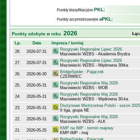
PKL:
Punkty klasyfikacyjne
aPKL:
Punkty arcymistrzowskie
2026
Punkty zdobyte w roku
Łąc
Lp.
Data
Impreza / turniej
Rozgrywki Regionalne Lipiec 2026
28.
2026-07-31
Mazowiecki WZBS - Akademia Brydża
Rozgrywki Regionalne Lipiec 2026
27.
2026-07-31
Mazowiecki WZBS - Wędrowna 30tka
BridgeSpider - Pajączek
26.
2026-06-30
CZERWIEC
Rozgrywki Regionalne Maj 2026
25.
2026-05-31
Mazowiecki WZBS - WOB
Rozgrywki Regionalne Maj 2026
24.
2026-05-31
Mazowiecki WZBS - Wędrowna 30-ka
Drużynowe Mistrzostwa Polski - sezon 202
23.
2026-05-31
II liga, grupa NE
Rozgrywki Regionalne Maj 2026
22.
2026-05-31
Mazowiecki WZBS - ALK
KMP na IMP - termin majowy
21.
2026-05-25
KMP-IMP - maj
BridgeSpider - Pajączek