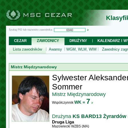
Klasyf
Szukaj PID lub nazwisko zawodnika:
CEZAR
ZAWODNICY
DRUŻYNY
KALENDARZ I WY
Lista zawodników
Awansy
WGM, WLM, WIM
Zawodnicy zagr
Mistrz Międzynarodowy
Sylwester Aleksande
Sommer
Mistrz Międzynarodowy
7
WK =
Współczynnik
Drużyna
KS BARD13 Żyrardów
Druga Liga
Mazowiecki WZBS (MA)