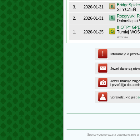
BridgeSpider
3.
2026-01-31
STYCZEŃ
Rozgrywki R
2.
2026-01-31
Dolnośląski
II OTP* GP
1.
2026-01-25
Turniej WO
Wrocław
Informacje o przet
Jeżeli dane są niew
Jeżeli brakuje zdję
i prześlij je do ad
Sprawdź, kto jest
a
Strona wygenerowana automatycznie w