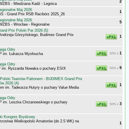
2
 WZBS - Miedziana Kadź - Legnica
egionalne Maj 2026
1
S - Grand Prix RSB Racibórz 2025_26
egionalne Maj 2026
5
 WZBS - Wrocław - Regionalne
nd Prix Polski Par 2026 (5)
Andrzeja Górzyńskiego, Budimex Grand Prix
1
tęga Odry
1
P im. Łukasza Wysłoucha
50% x
tęga Odry
9
 im. Ryszarda Nowaka o puchary ESIX
50% x
 Polski Teamów Pattonem - BUDIMEX Grand Prix
ów 2026 (4)
1
m im. Tadeusza Hutyry o puchary Value Media
tęga Odry
P im. Leszka Chrzanowskiego o puchary
3
50% x
ki Kongres Brydżowy
trzostwa Wielkopolski Amatorów (do 2.5 WK) na
1