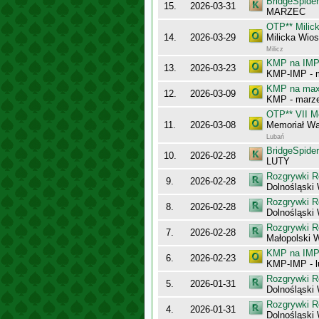
BridgeSpider
15.
2026-03-31
MARZEC
OTP** Milic
14.
2026-03-29
Milicka Wio
Milicz
KMP na IMP 
13.
2026-03-23
KMP-IMP - 
KMP na maxy
12.
2026-03-09
KMP - marz
OTP** VII M
11.
2026-03-08
Memoriał Wa
Lubań
BridgeSpider
10.
2026-02-28
LUTY
Rozgrywki R
9.
2026-02-28
Dolnośląski
Rozgrywki R
8.
2026-02-28
Dolnośląski
Rozgrywki R
7.
2026-02-28
Małopolski 
KMP na IMP 
6.
2026-02-23
KMP-IMP - l
Rozgrywki R
5.
2026-01-31
Dolnośląski
Rozgrywki R
4.
2026-01-31
Dolnośląski