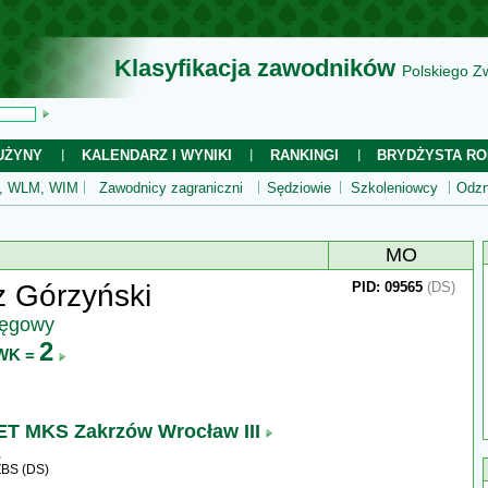
Klasyfikacja zawodników
Polskiego Z
UŻYNY
KALENDARZ I WYNIKI
RANKINGI
BRYDŻYSTA RO
 WLM, WIM
Zawodnicy zagraniczni
Sędziowie
Szkoleniowcy
Odzn
MO
 Górzyński
PID: 09565
(DS)
ręgowy
2
WK =
 MKS Zakrzów Wrocław III
ZBS (DS)