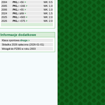
2004
PKL:
+56
WK: 0.5
2005
PKL:
+166
WK: 1.0
2006
PKL:
+55
WK: 1.0
2024
PKL:
173
WK: 1.5
2025
PKL:
+583
WK: 2.0
2026
PKL:
+375
WK: 2.0
Informacje dodatkowe
Klasa sportowa
druga
Składka 2026 opłacona (2026-01-01)
Wstąpił do PZBS w roku 2003