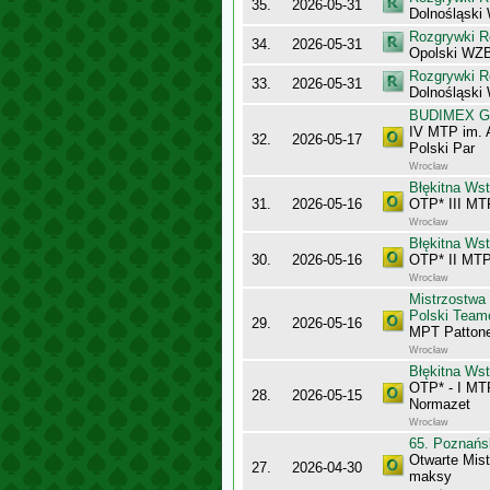
35.
2026-05-31
Dolnośląski
Rozgrywki R
34.
2026-05-31
Opolski WZB
Rozgrywki R
33.
2026-05-31
Dolnośląski
BUDIMEX Gra
IV MTP im. 
32.
2026-05-17
Polski Par
Wrocław
Błękitna Ws
31.
2026-05-16
OTP* III MT
Wrocław
Błękitna Ws
30.
2026-05-16
OTP* II MTP
Wrocław
Mistrzostwa
Polski Team
29.
2026-05-16
MPT Pattone
Wrocław
Błękitna Ws
OTP* - I MT
28.
2026-05-15
Normazet
Wrocław
65. Poznańs
Otwarte Mis
27.
2026-04-30
maksy