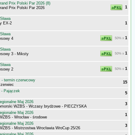
nd Prix Polski Par 2026 (8)
1
nd Prix Polski Par 2026
 Sława
ny EX-2
1
 Sława
1
esowy 4
50% x
 Sława
1
sowy 3 - Miksty
50% x
 Sława
1
esowy 2
50% x
- termin czerwcowy
15
zerwiec
 - Pajączek
5
egionalne Maj 2026
3
omorski WZBS - Wczasy brydżowe - PIECZYSKA
egionalne Maj 2026
1
 WZBS - Wrocław - środowe
egionalne Maj 2026
3
 WZBS - Mistrzostwa Wrocławia WroCup 25/26
egionalne Maj 2026