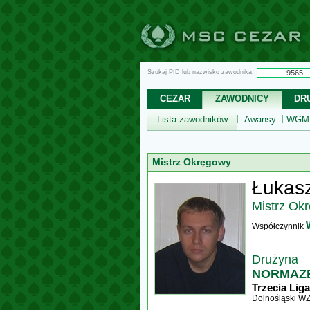
Szukaj PID lub nazwisko zawodnika:
CEZAR
ZAWODNICY
DR
Lista zawodników
Awansy
WGM,
Mistrz Okręgowy
Łukasz
Mistrz Ok
Współczynnik
Drużyna
NORMAZET
Trzecia Liga
Dolnośląski W