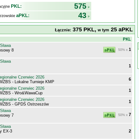
575
PKL:
kacyjne
43
aPKL:
trzowskie
375 PKL,
25 aPKL
Łącznie:
w tym
j
PKL
 Sława
1
esowy 8
50% x
 Sława
1
egionalne Czerwiec 2026
6
 WZBS - Lokalne Turnieje KMP
egionalne Czerwiec 2026
1
i WZBS - Wro&WawaCup
egionalne Czerwiec 2026
1
i WZBS - GPDŚ Ostrzeszów
 Sława
7
esowy 7
50% x
 Sława
ny EX-3
2