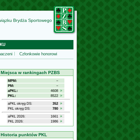
wiązku Brydża Sportowego
KU
aczeni
Członkowie honorowi
Miejsca w rankingach PZBS
MPM:
−
PM:
−
aPKL:
4608
PKL:
8522
aPKL okręg DS:
352
PKL okręg DS:
780
aPKL 2026:
1661
PKL 2026:
1986
Historia punktów PKL