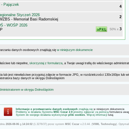
 - Pajączek
4
egionalne Styczeń 2026
2
 WZBS - Memoriał Basi Radomskiej
DŚ - WOŚP 2026
3
ŚP
50% x
warzaniu danych osobowych znajdują się
w niniejszym dokumencie
łaściwe lub niepełne,
skorzystaj z formularza
, a Twoje uwagi trafią do właściwego administr
cia lub jest niewłaściwe przygotuj zdjęcie w formacie JPG, w rozdzielczości 130x160px lub wi
ministratora bazy danych w okręgu Dolnośląskim
dministratorem w okręgu Dolnośląskim
Informacje o przetwarzaniu danych osobowych
znajdują się
w niniejszym dokumencie
.
Problemy w działaniu Systemu
MSC Cezar 2.0
prosimy zgłaszać za pomocą
formularza uwa
System do swojego działania wykorzystuje
pliki cookies
. Więcej informacji
tutaj
.
 dniu
2026-08-06
g.
14:24:02
(1.3276/37) przez system
MSC Cezar
v.2.0.44. (
VXML Technology
). Optymal