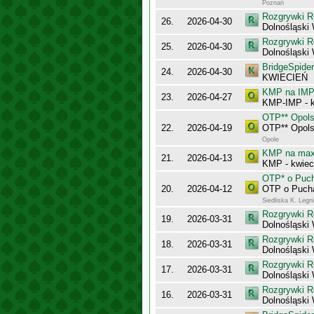
Poznań
Rozgrywki R
26.
2026-04-30
Dolnośląski
Rozgrywki R
25.
2026-04-30
Dolnośląski
BridgeSpider
24.
2026-04-30
KWIECIEŃ
KMP na IMP 
23.
2026-04-27
KMP-IMP - k
OTP** Opol
22.
2026-04-19
OTP** Opol
Opole
KMP na maxy
21.
2026-04-13
KMP - kwiec
OTP* o Puch
20.
2026-04-12
OTP o Pucha
Siedliska K. Legn
Rozgrywki R
19.
2026-03-31
Dolnośląski
Rozgrywki R
18.
2026-03-31
Dolnośląski
Rozgrywki R
17.
2026-03-31
Dolnośląski
Rozgrywki R
16.
2026-03-31
Dolnośląski