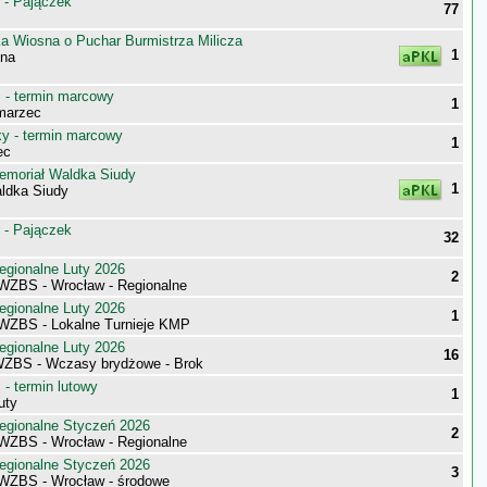
 - Pajączek
77
ka Wiosna o Puchar Burmistrza Milicza
1
sna
- termin marcowy
1
marzec
 - termin marcowy
1
ec
emoriał Waldka Siudy
1
ldka Siudy
 - Pajączek
32
egionalne Luty 2026
2
 WZBS - Wrocław - Regionalne
egionalne Luty 2026
1
 WZBS - Lokalne Turnieje KMP
egionalne Luty 2026
16
WZBS - Wczasy brydżowe - Brok
- termin lutowy
1
uty
egionalne Styczeń 2026
2
 WZBS - Wrocław - Regionalne
egionalne Styczeń 2026
3
 WZBS - Wrocław - środowe