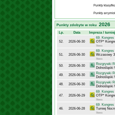
Punkty klasyfi
Punkty arcymis
2026
Punkty zdobyte w roku
Lp.
Data
Impreza / turnie
69. Kongres
52.
2026-06-30
OTP* Kongr
Sława
69. Kongres
51.
2026-06-30
Wczasowy 3
Sława
Rozgrywki R
50.
2026-06-30
Dolnośląski
Rozgrywki R
49.
2026-06-30
Dolnośląsk
Rozgrywki R
48.
2026-06-30
Dolnośląsk
69. Kongres
47.
2026-06-29
OTP* Kongr
Sława
69. Kongres
46.
2026-06-28
Turniej Noc
Sława