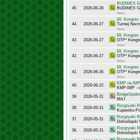
BUDIMEX Gra
45.
2026-06-28
BUDIMEX Gra
Sława
69. Kongres
44.
2026-06-27
Turniej Noc
Sława
69. Kongres
43.
2026-06-27
OTP* Kongr
Sława
69. Kongres
42.
2026-06-27
OTP* Kongre
Sława
69. Kongres
41.
2026-06-26
OTP* Kongr
Sława
KMP na IMP 
40.
2026-06-22
KMP-IMP - c
BridgeSpider
39.
2026-05-31
MAJ
Rozgrywki R
38.
2026-05-31
Kujawsko-P
Rozgrywki R
37.
2026-05-31
Dolnośląski
Rozgrywki R
36.
2026-05-31
Dolnośląski
Rozgrywki R