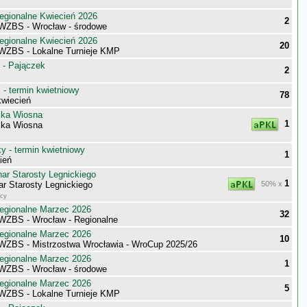
egionalne Kwiecień 2026
2
 WZBS - Wrocław - środowe
egionalne Kwiecień 2026
20
 WZBS - Lokalne Turnieje KMP
 - Pajączek
2
- termin kwietniowy
78
wiecień
ska Wiosna
1
ska Wiosna
 - termin kwietniowy
1
ień
ar Starosty Legnickiego
1
r Starosty Legnickiego
50% x
icy
egionalne Marzec 2026
32
 WZBS - Wrocław - Regionalne
egionalne Marzec 2026
10
 WZBS - Mistrzostwa Wrocławia - WroCup 2025/26
egionalne Marzec 2026
1
 WZBS - Wrocław - środowe
egionalne Marzec 2026
5
 WZBS - Lokalne Turnieje KMP