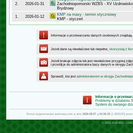
2.
2026-01-31
Zachodniopomorski WZBS - XV Uzdrowisk
Brydżowy
KMP na maxy - termin styczniowy
1.
2026-01-12
KMP - styczeń
Informacje o przetwarzaniu danych osobowych znajdują
Jeżeli dane są niewłaściwe lub niepełne,
skorzystaj z for
Jeżeli brakuje zdjęcia lub jest niewłaściwe przygotuj zd
i prześlij je do administratora bazy danych w okręgu Z
Sprawdź, kto jest
administratorem w okręgu Zachodnio
Informacje o przetwa
Problemy w działaniu
System do swojego dzi
Strona wygenerowana automatycznie w dniu
2026-08-07
g.
04:56:35
(1.0820/20) prze
© 2003-2026
MSC.COM.