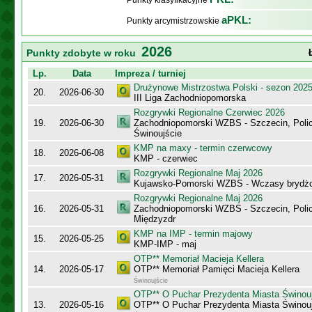
Punkty klasyfikacyjne
aPKL:
Punkty arcymistrzowskie
2026
Punkty zdobyte w roku
Lp.
Data
Impreza / turniej
Drużynowe Mistrzostwa Polski - sezon 202
20.
2026-06-30
III Liga Zachodniopomorska
Rozgrywki Regionalne Czerwiec 2026
19.
2026-06-30
Zachodniopomorski WZBS - Szczecin, Polic
Świnoujście
KMP na maxy - termin czerwcowy
18.
2026-06-08
KMP - czerwiec
Rozgrywki Regionalne Maj 2026
17.
2026-05-31
Kujawsko-Pomorski WZBS - Wczasy bryd
Rozgrywki Regionalne Maj 2026
16.
2026-05-31
Zachodniopomorski WZBS - Szczecin, Polic
Międzyzdr
KMP na IMP - termin majowy
15.
2026-05-25
KMP-IMP - maj
OTP** Memoriał Macieja Kellera
14.
2026-05-17
OTP** Memoriał Pamięci Macieja Kellera
Świnoujście
OTP** O Puchar Prezydenta Miasta Świnou
13.
2026-05-16
OTP** O Puchar Prezydenta Miasta Świnou