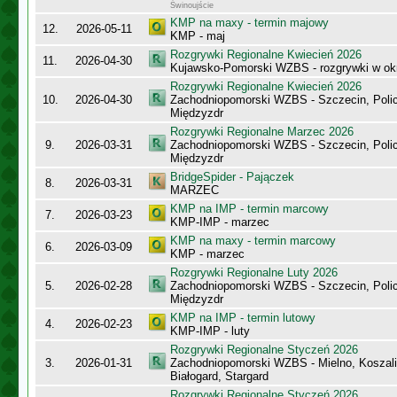
Świnoujście
KMP na maxy - termin majowy
12.
2026-05-11
KMP - maj
Rozgrywki Regionalne Kwiecień 2026
11.
2026-04-30
Kujawsko-Pomorski WZBS - rozgrywki w ok
Rozgrywki Regionalne Kwiecień 2026
10.
2026-04-30
Zachodniopomorski WZBS - Szczecin, Polic
Międzyzdr
Rozgrywki Regionalne Marzec 2026
9.
2026-03-31
Zachodniopomorski WZBS - Szczecin, Polic
Międzyzdr
BridgeSpider - Pajączek
8.
2026-03-31
MARZEC
KMP na IMP - termin marcowy
7.
2026-03-23
KMP-IMP - marzec
KMP na maxy - termin marcowy
6.
2026-03-09
KMP - marzec
Rozgrywki Regionalne Luty 2026
5.
2026-02-28
Zachodniopomorski WZBS - Szczecin, Polic
Międzyzdr
KMP na IMP - termin lutowy
4.
2026-02-23
KMP-IMP - luty
Rozgrywki Regionalne Styczeń 2026
3.
2026-01-31
Zachodniopomorski WZBS - Mielno, Koszalin
Białogard, Stargard
Rozgrywki Regionalne Styczeń 2026