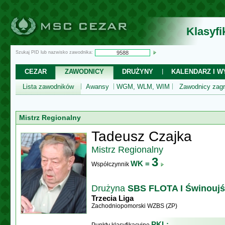
Klasyf
Szukaj PID lub nazwisko zawodnika:
CEZAR
ZAWODNICY
DRUŻYNY
KALENDARZ I WY
Lista zawodników
Awansy
WGM, WLM, WIM
Zawodnicy zagr
Mistrz Regionalny
Tadeusz Czajka
Mistrz Regionalny
3
WK =
Współczynnik
Drużyna
SBS FLOTA I Świnoujś
Trzecia Liga
Zachodniopomorski WZBS (ZP)
PKL: