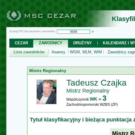
Klasyf
Szukaj PID lub nazwisko zawodnika:
CEZAR
ZAWODNICY
DRUŻYNY
KALENDARZ I WY
Lista zawodników
Awansy
WGM, WLM, WIM
Zawodnicy zagr
Mistrz Regionalny
Tadeusz Czajka
Mistrz Regionalny
3
WK =
Współczynnik
Zachodniopomorski WZBS (ZP)
Tytuł klasyfikacyjny i bieżąca punktacja
Mistrz 