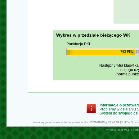
Wykres w przedziale bieżącego WK
Punktacja PKL
793 PKL
3
Następny tytuł klasyfika
do jego uz
(norma punkto
Informacje o przetwa
Problemy w działaniu
System do swojego dzi
Strona wygenerowana automatycznie w dniu
2026-08-09
g.
10:42:31
(0.1122/7) pr
© 2003-2026
MSC.COM.