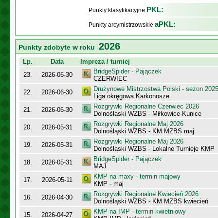
PKL:
Punkty klasyfikacyjne
aPKL:
Punkty arcymistrzowskie
2026
Punkty zdobyte w roku
Lp.
Data
Impreza / turniej
BridgeSpider - Pajączek
23.
2026-06-30
CZERWIEC
Drużynowe Mistrzostwa Polski - sezon 202
22.
2026-06-30
Liga okręgowa Karkonosze
Rozgrywki Regionalne Czerwiec 2026
21.
2026-06-30
Dolnośląski WZBS - Miłkowice-Kunice
Rozgrywki Regionalne Maj 2026
20.
2026-05-31
Dolnośląski WZBS - KM MZBS maj
Rozgrywki Regionalne Maj 2026
19.
2026-05-31
Dolnośląski WZBS - Lokalne Turnieje KMP
BridgeSpider - Pajączek
18.
2026-05-31
MAJ
KMP na maxy - termin majowy
17.
2026-05-11
KMP - maj
Rozgrywki Regionalne Kwiecień 2026
16.
2026-04-30
Dolnośląski WZBS - KM MZBS kwiecień
KMP na IMP - termin kwietniowy
15.
2026-04-27