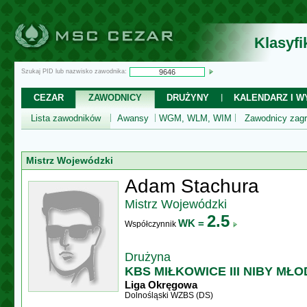
Klasyf
Szukaj PID lub nazwisko zawodnika:
CEZAR
ZAWODNICY
DRUŻYNY
KALENDARZ I WY
Lista zawodników
Awansy
WGM, WLM, WIM
Zawodnicy zagr
Mistrz Wojewódzki
Adam Stachura
Mistrz Wojewódzki
2.5
WK =
Współczynnik
Drużyna
KBS MIŁKOWICE III NIBY MŁO
Liga Okręgowa
Dolnośląski WZBS (DS)