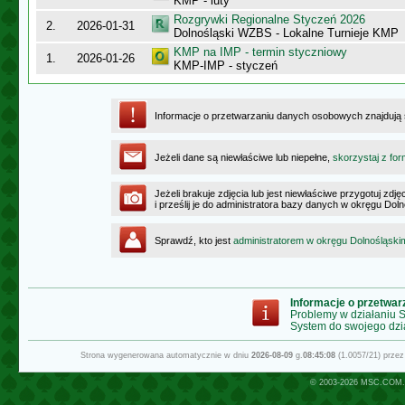
KMP - luty
Rozgrywki Regionalne Styczeń 2026
2.
2026-01-31
Dolnośląski WZBS - Lokalne Turnieje KMP
KMP na IMP - termin styczniowy
1.
2026-01-26
KMP-IMP - styczeń
Informacje o przetwarzaniu danych osobowych znajdują
Jeżeli dane są niewłaściwe lub niepełne,
skorzystaj z for
Jeżeli brakuje zdjęcia lub jest niewłaściwe przygotuj zd
i prześlij je do administratora bazy danych w okręgu Dol
Sprawdź, kto jest
administratorem w okręgu Dolnośląski
Informacje o przetwa
Problemy w działaniu
System do swojego dzi
Strona wygenerowana automatycznie w dniu
2026-08-09
g.
08:45:08
(1.0057/21) prze
© 2003-2026
MSC.COM.