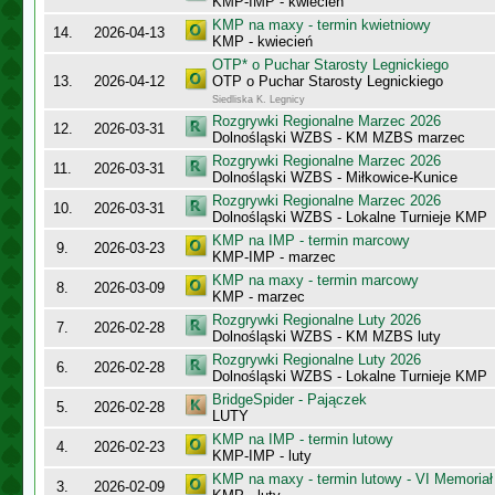
KMP-IMP - kwiecień
KMP na maxy - termin kwietniowy
14.
2026-04-13
KMP - kwiecień
OTP* o Puchar Starosty Legnickiego
13.
2026-04-12
OTP o Puchar Starosty Legnickiego
Siedliska K. Legnicy
Rozgrywki Regionalne Marzec 2026
12.
2026-03-31
Dolnośląski WZBS - KM MZBS marzec
Rozgrywki Regionalne Marzec 2026
11.
2026-03-31
Dolnośląski WZBS - Miłkowice-Kunice
Rozgrywki Regionalne Marzec 2026
10.
2026-03-31
Dolnośląski WZBS - Lokalne Turnieje KMP
KMP na IMP - termin marcowy
9.
2026-03-23
KMP-IMP - marzec
KMP na maxy - termin marcowy
8.
2026-03-09
KMP - marzec
Rozgrywki Regionalne Luty 2026
7.
2026-02-28
Dolnośląski WZBS - KM MZBS luty
Rozgrywki Regionalne Luty 2026
6.
2026-02-28
Dolnośląski WZBS - Lokalne Turnieje KMP
BridgeSpider - Pajączek
5.
2026-02-28
LUTY
KMP na IMP - termin lutowy
4.
2026-02-23
KMP-IMP - luty
KMP na maxy - termin lutowy - VI Memoriał
3.
2026-02-09