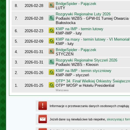
BridgeSpider - Pajączek
8.
2026-02-28
LUTY
Rozgrywki Regionalne Luty 2026
7.
2026-02-28
Podlaski WZBS - GPW-01 Turniej Otwarcia
Białostocka
KMP na IMP - termin lutowy
6.
2026-02-23
KMP-IMP - luty
KMP na maxy - termin lutowy - VI Memoriał
5.
2026-02-09
KMP - luty
BridgeSpider - Pajączek
4.
2026-01-31
STYCZEŃ
Rozgrywki Regionalne Styczeń 2026
3.
2026-01-31
Podlaski WZBS - Kleosin
KMP na IMP - termin styczniowy
2.
2026-01-26
KMP-IMP - styczeń
OTP* 34. Finał Wielkiej Orkiestry Świątec
1.
2026-01-25
OTP* WOŚP w Hotelu Presidential
Warszawa
Informacje o przetwarzaniu danych osobowych znajdują
Jeżeli dane są niewłaściwe lub niepełne,
skorzystaj z for