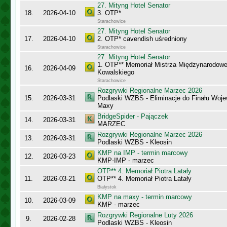
27. Mityng Hotel Senator
18.
2026-04-10
3. OTP*
Starachowice
27. Mityng Hotel Senator
17.
2026-04-10
2. OTP* cavendish uśredniony
Starachowice
27. Mityng Hotel Senator
1. OTP** Memoriał Mistrza Międzynarodow
16.
2026-04-09
Kowalskiego
Starachowice
Rozgrywki Regionalne Marzec 2026
15.
2026-03-31
Podlaski WZBS - Eliminacje do Finału Wo
Maxy
BridgeSpider - Pajączek
14.
2026-03-31
MARZEC
Rozgrywki Regionalne Marzec 2026
13.
2026-03-31
Podlaski WZBS - Kleosin
KMP na IMP - termin marcowy
12.
2026-03-23
KMP-IMP - marzec
OTP** 4. Memoriał Piotra Latały
11.
2026-03-21
OTP** 4. Memoriał Piotra Latały
Białystok
KMP na maxy - termin marcowy
10.
2026-03-09
KMP - marzec
Rozgrywki Regionalne Luty 2026
9.
2026-02-28
Podlaski WZBS - Kleosin