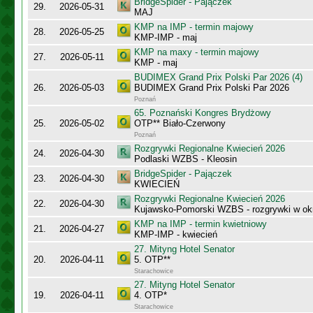
BridgeSpider - Pajączek
29.
2026-05-31
MAJ
KMP na IMP - termin majowy
28.
2026-05-25
KMP-IMP - maj
KMP na maxy - termin majowy
27.
2026-05-11
KMP - maj
BUDIMEX Grand Prix Polski Par 2026 (4)
26.
2026-05-03
BUDIMEX Grand Prix Polski Par 2026
Poznań
65. Poznański Kongres Brydżowy
25.
2026-05-02
OTP** Biało-Czerwony
Poznań
Rozgrywki Regionalne Kwiecień 2026
24.
2026-04-30
Podlaski WZBS - Kleosin
BridgeSpider - Pajączek
23.
2026-04-30
KWIECIEŃ
Rozgrywki Regionalne Kwiecień 2026
22.
2026-04-30
Kujawsko-Pomorski WZBS - rozgrywki w ok
KMP na IMP - termin kwietniowy
21.
2026-04-27
KMP-IMP - kwiecień
27. Mityng Hotel Senator
20.
2026-04-11
5. OTP**
Starachowice
27. Mityng Hotel Senator
19.
2026-04-11
4. OTP*
Starachowice