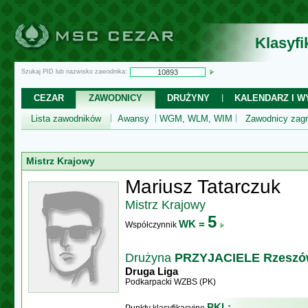
Klasyf
Szukaj PID lub nazwisko zawodnika:
CEZAR
ZAWODNICY
DRUŻYNY
KALENDARZ I WY
Lista zawodników
Awansy
WGM, WLM, WIM
Zawodnicy zagr
Mistrz Krajowy
Mariusz Tatarczuk
Mistrz Krajowy
5
WK =
Współczynnik
Drużyna
PRZYJACIELE Rzesz
Druga Liga
Podkarpacki WZBS (PK)
PKL: