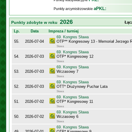
Punkty klasyfikacyjne
aPKL:
Punkty arcymistrzowskie
2026
Punkty zdobyte w roku
Łąc
Lp.
Data
Impreza / turniej
69. Kongres Sława
55.
2026-07-04
OTP** Kongresowy 13 - Memoriał Jerzego
Sława
69. Kongres Sława
54.
2026-07-03
OTP* Kongresowy 12
Sława
69. Kongres Sława
53.
2026-07-03
Wczasowy 7
Sława
69. Kongres Sława
52.
2026-07-03
OTT* Drużynowy Puchar Lata
Sława
69. Kongres Sława
51.
2026-07-02
OTP* Kongresowy 11
Sława
69. Kongres Sława
50.
2026-07-02
Wczasowy 6
Sława
69. Kongres Sława
49.
2026-07-01
OTP* Kongresowy 9