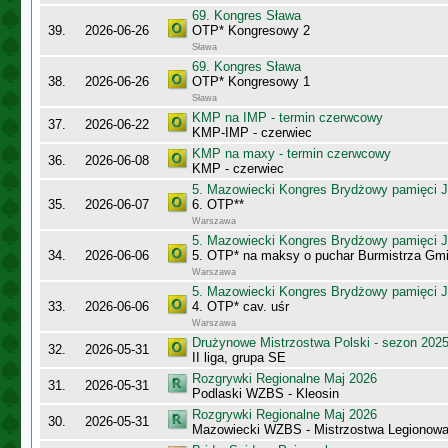
69. Kongres Sława
39.
2026-06-26
OTP* Kongresowy 2
Sława
69. Kongres Sława
38.
2026-06-26
OTP* Kongresowy 1
Sława
KMP na IMP - termin czerwcowy
37.
2026-06-22
KMP-IMP - czerwiec
KMP na maxy - termin czerwcowy
36.
2026-06-08
KMP - czerwiec
5. Mazowiecki Kongres Brydżowy pamięci J
35.
2026-06-07
6. OTP**
Warszawa
5. Mazowiecki Kongres Brydżowy pamięci J
34.
2026-06-06
5. OTP* na maksy o puchar Burmistrza Gm
Warszawa
5. Mazowiecki Kongres Brydżowy pamięci J
33.
2026-06-06
4. OTP* cav. uśr
Warszawa
Drużynowe Mistrzostwa Polski - sezon 202
32.
2026-05-31
II liga, grupa SE
Rozgrywki Regionalne Maj 2026
31.
2026-05-31
Podlaski WZBS - Kleosin
Rozgrywki Regionalne Maj 2026
30.
2026-05-31
Mazowiecki WZBS - Mistrzostwa Legionow