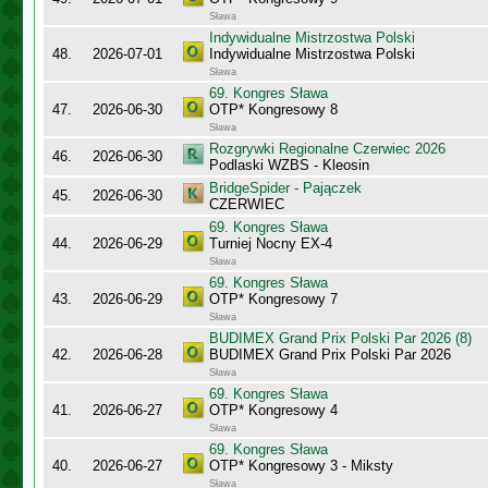
Sława
Indywidualne Mistrzostwa Polski
48.
2026-07-01
Indywidualne Mistrzostwa Polski
Sława
69. Kongres Sława
47.
2026-06-30
OTP* Kongresowy 8
Sława
Rozgrywki Regionalne Czerwiec 2026
46.
2026-06-30
Podlaski WZBS - Kleosin
BridgeSpider - Pajączek
45.
2026-06-30
CZERWIEC
69. Kongres Sława
44.
2026-06-29
Turniej Nocny EX-4
Sława
69. Kongres Sława
43.
2026-06-29
OTP* Kongresowy 7
Sława
BUDIMEX Grand Prix Polski Par 2026 (8)
42.
2026-06-28
BUDIMEX Grand Prix Polski Par 2026
Sława
69. Kongres Sława
41.
2026-06-27
OTP* Kongresowy 4
Sława
69. Kongres Sława
40.
2026-06-27
OTP* Kongresowy 3 - Miksty
Sława