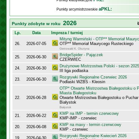
Punkty klasyfikacyjne
aPKL:
Punkty arcymistrzowskie
2026
Punkty zdobyte w roku
Lp.
Data
Impreza / turniej
Mityng Warmiński - OTP** Memoriał Maury
26.
2026-07-05
OTP** Memoriał Maurycego Rusteckiego
Gietrzwałd K. Olsztyna
BridgeSpider - Pajączek
25.
2026-06-30
CZERWIEC
Drużynowe Mistrzostwa Polski - sezon 202
24.
2026-06-30
III liga podlaska
Rozgrywki Regionalne Czerwiec 2026
23.
2026-06-30
Podlaski WZBS - Kleosin
OTP* Otwarte Mistrzostwa Białegostoku o 
Miasta Białegostoku
22.
2026-06-28
Otwarte Mistrzostwa Białegostoku o Puchar
Białystok
Białystok
KMP na IMP - termin czerwcowy
21.
2026-06-22
KMP-IMP - czerwiec
KMP na maxy - termin czerwcowy
20.
2026-06-08
KMP - czerwiec
Rozgrywki Regionalne Kwiecień 2026
19.
2026-04-30