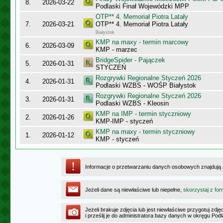
8.
2026-03-22
Podlaski Finał Wojewódzki MPP
OTP** 4. Memoriał Piotra Latały
7.
2026-03-21
OTP** 4. Memoriał Piotra Latały
Białystok
KMP na maxy - termin marcowy
6.
2026-03-09
KMP - marzec
BridgeSpider - Pajączek
5.
2026-01-31
STYCZEŃ
Rozgrywki Regionalne Styczeń 2026
4.
2026-01-31
Podlaski WZBS - WOŚP Białystok
Rozgrywki Regionalne Styczeń 2026
3.
2026-01-31
Podlaski WZBS - Kleosin
KMP na IMP - termin styczniowy
2.
2026-01-26
KMP-IMP - styczeń
KMP na maxy - termin styczniowy
1.
2026-01-12
KMP - styczeń
Informacje o przetwarzaniu danych osobowych znajdują
Jeżeli dane są niewłaściwe lub niepełne,
skorzystaj z for
Jeżeli brakuje zdjęcia lub jest niewłaściwe przygotuj zd
i prześlij je do administratora bazy danych w okręgu Pod