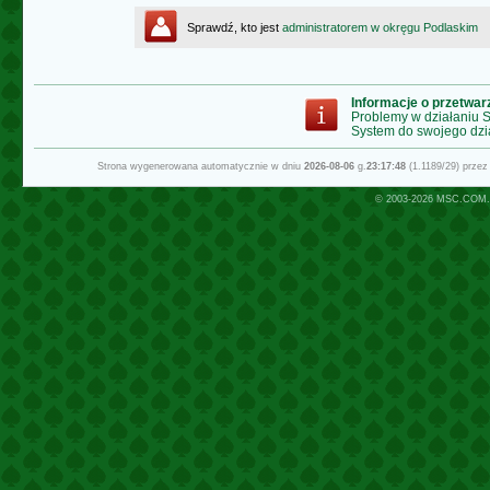
Sprawdź, kto jest
administratorem w okręgu Podlaskim
Informacje o przetwa
Problemy w działaniu
System do swojego dzi
Strona wygenerowana automatycznie w dniu
2026-08-06
g.
23:17:48
(1.1189/29) prze
© 2003-2026
MSC.COM.