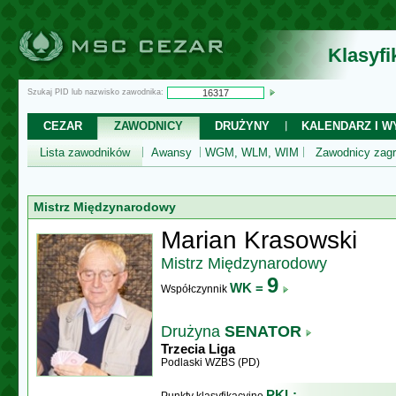
Klasyf
Szukaj PID lub nazwisko zawodnika:
CEZAR
ZAWODNICY
DRUŻYNY
KALENDARZ I WY
Lista zawodników
Awansy
WGM, WLM, WIM
Zawodnicy zagr
Mistrz Międzynarodowy
Marian Krasowski
Mistrz Międzynarodowy
9
WK =
Współczynnik
Drużyna
SENATOR
Trzecia Liga
Podlaski WZBS (PD)
PKL: