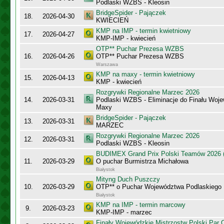
Podlaski WZBS - Kleosin
BridgeSpider - Pajączek
18.
2026-04-30
KWIECIEŃ
KMP na IMP - termin kwietniowy
17.
2026-04-27
KMP-IMP - kwiecień
OTP** Puchar Prezesa WZBS
16.
2026-04-26
OTP** Puchar Prezesa WZBS
Warszawa
KMP na maxy - termin kwietniowy
15.
2026-04-13
KMP - kwiecień
Rozgrywki Regionalne Marzec 2026
14.
2026-03-31
Podlaski WZBS - Eliminacje do Finału Wo
Maxy
BridgeSpider - Pajączek
13.
2026-03-31
MARZEC
Rozgrywki Regionalne Marzec 2026
12.
2026-03-31
Podlaski WZBS - Kleosin
BUDIMEX Grand Prix Polski Teamów 2026 (
11.
2026-03-29
O puchar Burmistrza Michałowa
Białystok
Mityng Duch Puszczy
10.
2026-03-29
OTP** o Puchar Województwa Podlaskiego
Białystok
KMP na IMP - termin marcowy
9.
2026-03-23
KMP-IMP - marzec
Finały Wojewódzkie Mistrzostw Polski Par