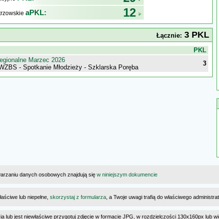
12
aPKL:
trzowskie
3 PKL
Łącznie:
j
PKL
egionalne Marzec 2026
3
 WZBS - Spotkanie Młodzieży - Szklarska Poręba
warzaniu danych osobowych znajdują się
w niniejszym dokumencie
łaściwe lub niepełne,
skorzystaj z formularza
, a Twoje uwagi trafią do właściwego administr
cia lub jest niewłaściwe przygotuj zdjęcie w formacie JPG, w rozdzielczości 130x160px lub wi