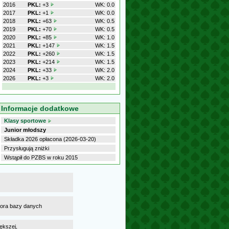
2016
PKL:
+3
WK: 0.0
2017
PKL:
+1
WK: 0.0
2018
PKL:
+63
WK: 0.5
2019
PKL:
+70
WK: 0.5
2020
PKL:
+85
WK: 1.0
2021
PKL:
+147
WK: 1.5
2022
PKL:
+260
WK: 1.5
2023
PKL:
+214
WK: 1.5
2024
PKL:
+33
WK: 2.0
2026
PKL:
+3
WK: 2.0
Informacje dodatkowe
Klasy sportowe
Junior młodszy
Składka 2026 opłacona (2026-03-20)
Przysługują zniżki
Wstąpił do PZBS w roku 2015
atora bazy danych
ększej,