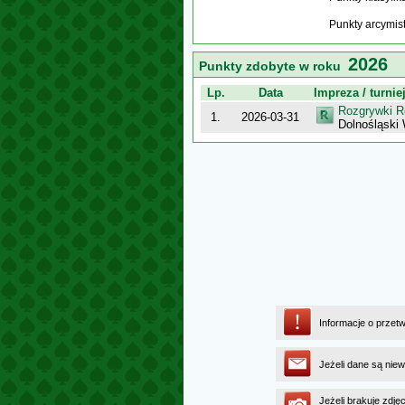
Punkty arcymis
2026
Punkty zdobyte w roku
Lp.
Data
Impreza / turnie
Rozgrywki R
1.
2026-03-31
Dolnośląski
Informacje o przet
Jeżeli dane są niew
Jeżeli brakuje zdję