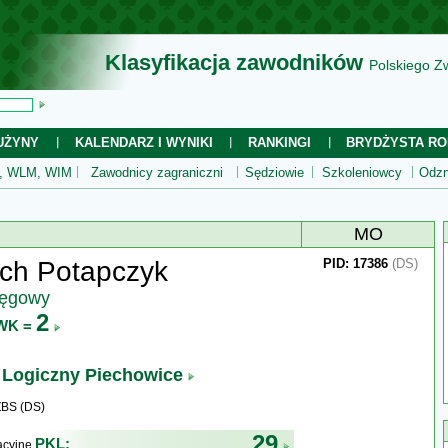
Klasyfikacja zawodników
Polskiego Z
UŻYNY
KALENDARZ I WYNIKI
RANKINGI
BRYDŻYSTA RO
 WLM, WIM
Zawodnicy zagraniczni
Sędziowie
Szkoleniowcy
Odzn
MO
ch Potapczyk
PID: 17386
(DS)
ręgowy
2
WK =
 Logiczny Piechowice
ZBS (DS)
29
PKL:
kacyjne