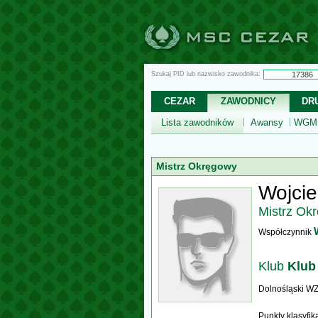
Szukaj PID lub nazwisko zawodnika:
CEZAR
ZAWODNICY
DR
Lista zawodników
Awansy
WGM,
Mistrz Okręgowy
Wojcie
Mistrz Ok
Współczynnik
Klub
Klub
Dolnośląski W
Punkty klasyfi