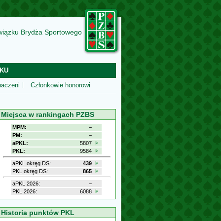
wiązku Brydża Sportowego
KU
aczeni
Członkowie honorowi
Miejsca w rankingach PZBS
MPM:
−
PM:
−
aPKL:
5807
PKL:
9584
aPKL okręg DS:
439
PKL okręg DS:
865
aPKL 2026:
−
PKL 2026:
6088
Historia punktów PKL