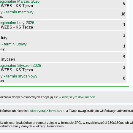
egionalne Marzec 2026
6
i WZBS - KS Tęcza
 - termin marcowy
18
ec
egionalne Luty 2026
1
i WZBS - KS Tęcza
3
 luty
- termin lutowy
1
uty
9
- styczeń
egionalne Styczeń 2026
3
i WZBS - KS Tęcza
 - termin styczniowy
8
eń
warzaniu danych osobowych znajdują się
w niniejszym dokumencie
łaściwe lub niepełne,
skorzystaj z formularza
, a Twoje uwagi trafią do właściwego administr
cia lub jest niewłaściwe przygotuj zdjęcie w formacie JPG, w rozdzielczości 130x160px lub wi
ministratora bazy danych w okręgu Pomorskim