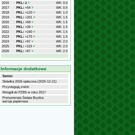
2016
PKL:
2
WK: 0.0
2017
PKL:
+54
WK: 0.5
2018
PKL:
+120
WK: 1.0
2019
PKL:
+201
WK: 1.5
2020
PKL:
+68
WK: 1.5
2021
PKL:
+39
WK: 1.5
2022
PKL:
+160
WK: 1.5
2023
PKL:
+175
WK: 1.5
2024
PKL:
+97
WK: 2.0
2025
PKL:
+119
WK: 2.0
2026
PKL:
+87
WK: 2.0
Informacje dodatkowe
Senior
Składka 2026 opłacona (2025-12-21)
Przysługują zniżki
Wstąpił do PZBS w roku 2017
Prenumerata Świata Brydża:
wersja papierowa