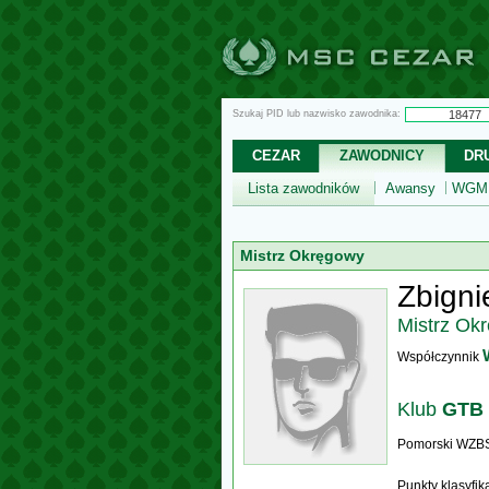
Szukaj PID lub nazwisko zawodnika:
CEZAR
ZAWODNICY
DR
Lista zawodników
Awansy
WGM,
Mistrz Okręgowy
Zbigni
Mistrz Ok
Współczynnik
Klub
GTB
Pomorski WZB
Punkty klasyfi