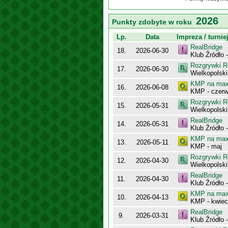
2026
Punkty zdobyte w roku
Lp.
Data
Impreza / turnie
RealBridge
18.
2026-06-30
Klub Źródło 
Rozgrywki R
17.
2026-06-30
Wielkopolsk
KMP na maxy
16.
2026-06-08
KMP - czerw
Rozgrywki R
15.
2026-05-31
Wielkopolsk
RealBridge
14.
2026-05-31
Klub Źródło 
KMP na maxy
13.
2026-05-11
KMP - maj
Rozgrywki R
12.
2026-04-30
Wielkopolsk
RealBridge
11.
2026-04-30
Klub Źródło 
KMP na maxy
10.
2026-04-13
KMP - kwiec
RealBridge
9.
2026-03-31
Klub Źródło 