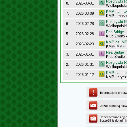
Rozgrywki R
8.
2026-03-31
Wielkopolsk
KMP na maxy
7.
2026-03-09
KMP - marz
Rozgrywki R
6.
2026-02-28
Wielkopolsk
RealBridge
5.
2026-02-28
Klub Źródło -
KMP na IMP 
4.
2026-02-23
KMP-IMP - l
RealBridge
3.
2026-01-31
Klub Źródło 
Rozgrywki R
2.
2026-01-31
Wielkopolsk
KMP na maxy
1.
2026-01-12
KMP - stycz
Informacje o przet
Jeżeli dane są niew
Jeżeli brakuje zdję
i prześlij je do ad