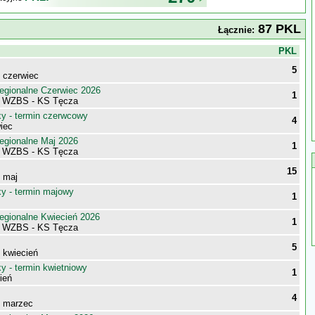
87 PKL
Łącznie:
j
PKL
5
- czerwiec
egionalne Czerwiec 2026
1
i WZBS - KS Tęcza
 - termin czerwcowy
4
iec
egionalne Maj 2026
1
i WZBS - KS Tęcza
15
- maj
 - termin majowy
1
egionalne Kwiecień 2026
1
i WZBS - KS Tęcza
5
- kwiecień
 - termin kwietniowy
1
ień
4
- marzec