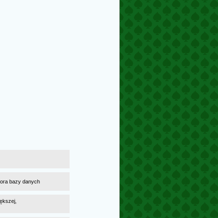
atora bazy danych
ększej,