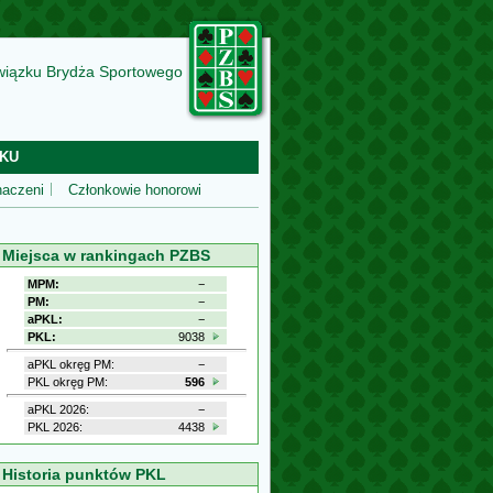
wiązku Brydża Sportowego
KU
aczeni
Członkowie honorowi
Miejsca w rankingach PZBS
MPM:
−
PM:
−
aPKL:
−
PKL:
9038
aPKL okręg PM:
−
PKL okręg PM:
596
aPKL 2026:
−
PKL 2026:
4438
Historia punktów PKL