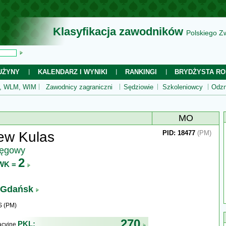
Klasyfikacja zawodników
Polskiego Z
UŻYNY
KALENDARZ I WYNIKI
RANKINGI
BRYDŻYSTA RO
 WLM, WIM
Zawodnicy zagraniczni
Sędziowie
Szkoleniowcy
Odzn
MO
ew Kulas
PID: 18477
(PM)
ręgowy
2
WK =
 Gdańsk
S (PM)
270
PKL:
kacyjne