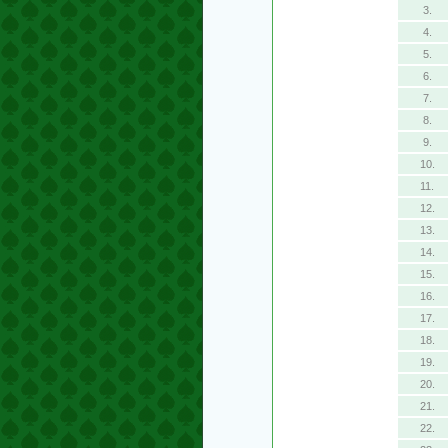
3.
4.
5.
6.
7.
8.
9.
10.
11.
12.
13.
14.
15.
16.
17.
18.
19.
20.
21.
22.