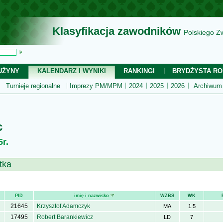
Klasyfikacja zawodników
Polskiego Z
UŻYNY
KALENDARZ I WYNIKI
RANKINGI
BRYDŻYSTA RO
Turnieje regionalne
Imprezy PM/MPM
2024
2025
2026
Archiwum
c
r.
tka
PID
imię i nazwisko
WZBS
WK
21645
Krzysztof Adamczyk
MA
1.5
17495
Robert Barankiewicz
LD
7