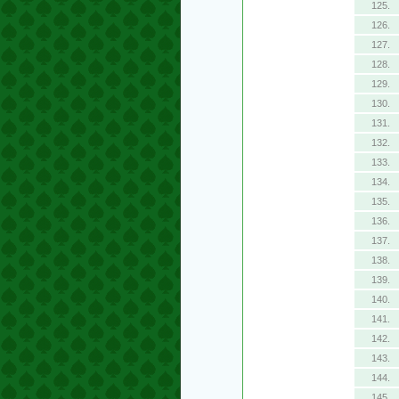
125.
126.
127.
128.
129.
130.
131.
132.
133.
134.
135.
136.
137.
138.
139.
140.
141.
142.
143.
144.
145.