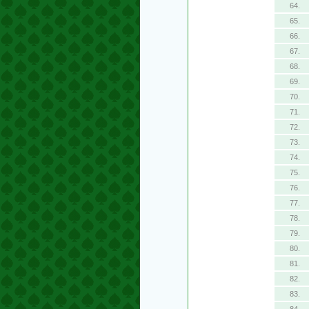
64.
65.
66.
67.
68.
69.
70.
71.
72.
73.
74.
75.
76.
77.
78.
79.
80.
81.
82.
83.