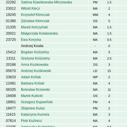
22292
Sabina Klawikowska-Milczewska
PM
1.5
23012
Witold Klecz
MA
2
19245
Krzysztof Klimczak
WM
4
01380
Zdzisław Klimczak
DS
5
21335
Marek Kolczyński
MA
1.5
20021
Małgorzata Kołakowska
MA
1.5
23725
Ewa Korycka
MA
0.5
Andrzej Kosiła
-
0
15412
Bogdan Kościelny
MA
3
13111
Grażyna Kościelny
MA
2.5
20186
Anna Kozikowska
DS
3
05670
Andrzej Kozikowski
LD
15
23633
Adam Królak
WP
2
12481
Barbara Królak
MA
4
06335
Bolesław Krzewski
MA
11
19408
Marek Kubicki
DS
2
18901
Grzegorz Kujawiński
PM
4
18477
Zbigniew Kulas
PM
2
11615
Katarzyna Kumela
MA
3
07814
Piotr Kuźmicz
MA
4