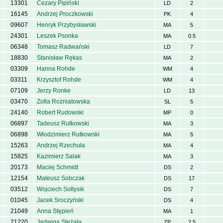
13301
Cezary Pipiński
LD
2
16145
Andrzej Proczkowski
PK
4
09607
Henryk Przybysławski
MA
5
24301
Leszek Psonka
MA
0.5
06348
Tomasz Radwański
LD
7
18830
Stanisław Rękas
MA
2
03309
Hanna Rohde
WM
4
03311
Krzysztof Rohde
WM
4
07109
Jerzy Ronke
LD
13
03470
Zofia Rożniatowska
SL
5
24140
Robert Rudowski
MP
0
06897
Tadeusz Rutkowski
MA
3
06898
Włodzimierz Rutkowski
MA
5
15263
Andrzej Rzechuła
MA
4
15825
Kazimierz Salak
MA
3
20173
Maciej Schmidt
DS
2
12154
Mateusz Sobczak
DS
17
03512
Wojciech Sołtysik
DS
7
01045
Jacek Sroczyński
DS
4
21049
Anna Stępień
MA
1
21220
Jadwiga Stężała
ZP
2.5