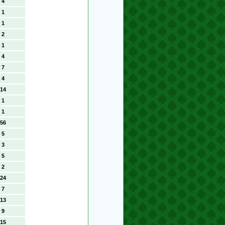
4
1
1
2
1
4
7
4
14
1
1
56
5
3
5
2
24
7
13
9
15