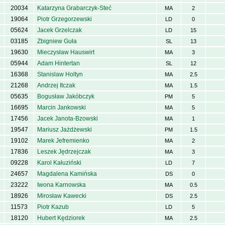
20034
Katarzyna Grabarczyk-Steć
MA
2
19064
Piotr Grzegorzewski
LD
0
05624
Jacek Grzelczak
LD
15
03185
Zbigniew Guła
SL
13
19630
Mieczysław Hauswirt
MA
3
05944
Adam Hintertan
SL
12
16368
Stanislaw Holtyn
MA
2.5
21268
Andrzej Itczak
MA
1.5
05635
Bogusław Jakóbczyk
PM
5
16695
Marcin Jankowski
MA
5
17456
Jacek Janota-Bzowski
MA
1
19547
Mariusz Jażdżewski
PM
1.5
19102
Marek Jefremienko
MA
2
17836
Leszek Jędrzejczak
MA
3
09228
Karol Kałuziński
LD
7
24657
Magdalena Kamińska
DS
0
23222
Iwona Karnowska
MA
0.5
18926
Mirosław Kawecki
DS
2.5
11573
Piotr Kazub
LD
5
18120
Hubert Kędziorek
MA
2.5