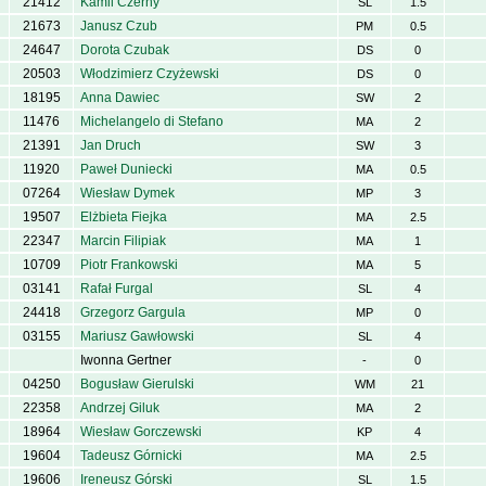
21412
Kamil Czerny
SL
1.5
21673
Janusz Czub
PM
0.5
24647
Dorota Czubak
DS
0
20503
Włodzimierz Czyżewski
DS
0
18195
Anna Dawiec
SW
2
11476
Michelangelo di Stefano
MA
2
21391
Jan Druch
SW
3
11920
Paweł Duniecki
MA
0.5
07264
Wiesław Dymek
MP
3
19507
Elżbieta Fiejka
MA
2.5
22347
Marcin Filipiak
MA
1
10709
Piotr Frankowski
MA
5
03141
Rafał Furgal
SL
4
24418
Grzegorz Gargula
MP
0
03155
Mariusz Gawłowski
SL
4
Iwonna Gertner
-
0
04250
Bogusław Gierulski
WM
21
22358
Andrzej Giluk
MA
2
18964
Wiesław Gorczewski
KP
4
19604
Tadeusz Górnicki
MA
2.5
19606
Ireneusz Górski
SL
1.5