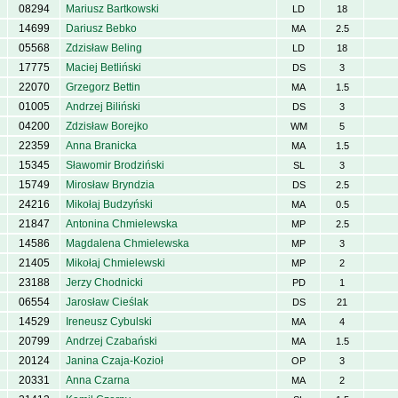
08294
Mariusz Bartkowski
LD
18
14699
Dariusz Bebko
MA
2.5
05568
Zdzisław Beling
LD
18
17775
Maciej Betliński
DS
3
22070
Grzegorz Bettin
MA
1.5
01005
Andrzej Biliński
DS
3
04200
Zdzisław Borejko
WM
5
22359
Anna Branicka
MA
1.5
15345
Sławomir Brodziński
SL
3
15749
Mirosław Bryndzia
DS
2.5
24216
Mikołaj Budzyński
MA
0.5
21847
Antonina Chmielewska
MP
2.5
14586
Magdalena Chmielewska
MP
3
21405
Mikołaj Chmielewski
MP
2
23188
Jerzy Chodnicki
PD
1
06554
Jarosław Cieślak
DS
21
14529
Ireneusz Cybulski
MA
4
20799
Andrzej Czabański
MA
1.5
20124
Janina Czaja-Kozioł
OP
3
20331
Anna Czarna
MA
2