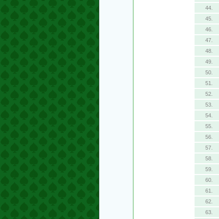
44.
45.
46.
47.
48.
49.
50.
51.
52.
53.
54.
55.
56.
57.
58.
59.
60.
61.
62.
63.