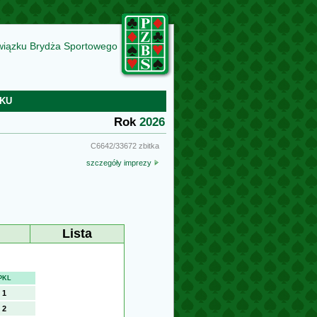
wiązku Brydża Sportowego
KU
Rok
2026
C6642/33672 zbitka
szczegóły imprezy
Lista
PKL
1
2