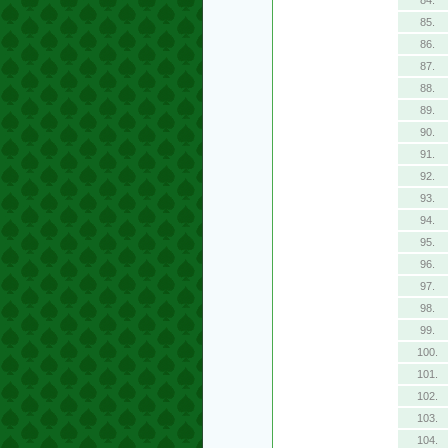
84.
85.
86.
87.
88.
89.
90.
91.
92.
93.
94.
95.
96.
97.
98.
99.
100.
101.
102.
103.
104.