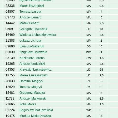
23335
Agnieszka Kuźmińska
MA
0.5
23336
Marek Kuźmiński
MA
0.5
04807
Tomasz Lasota
MP
4
09773
Andrzej Lenart
MA
3
14442
Marek Lenart
MA
2.5
05691
Grzegorz Lewaciak
LD
18
16469
Wioletta Lichodziejewska
MA
2.5
21383
Łukasz Lichota
MP
1
09600
Ewa Lis-Nazaruk
DS
5
03030
Zbigniew Listewnik
WM
4
23139
Kazimierz Lorens
SW
1.5
19365
Andrzej Łodziński
MA
2.5
04353
Krzysztof Łukaszewicz
LD
15
19755
Marek Łukaszewski
LD
2.5
20033
Dominik Magryś
PK
5
12629
Tomasz Magryś
PK
5
15481
Grzegorz Maguza
MA
4
11732
Andrzej Majkowski
MA
1.5
22665
Zofia Marks
MA
1.5
05224
Bogusław Matuszewski
WP
5
19475
Mariola Miklaszewska
MA
4