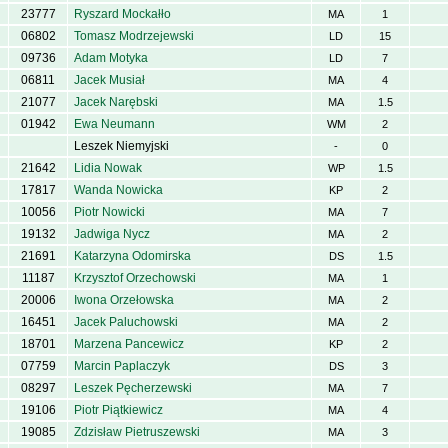
23777
Ryszard Mockałło
MA
1
06802
Tomasz Modrzejewski
LD
15
09736
Adam Motyka
LD
7
06811
Jacek Musiał
MA
4
21077
Jacek Narębski
MA
1.5
01942
Ewa Neumann
WM
2
Leszek Niemyjski
-
0
21642
Lidia Nowak
WP
1.5
17817
Wanda Nowicka
KP
2
10056
Piotr Nowicki
MA
7
19132
Jadwiga Nycz
MA
2
21691
Katarzyna Odomirska
DS
1.5
11187
Krzysztof Orzechowski
MA
1
20006
Iwona Orzełowska
MA
2
16451
Jacek Paluchowski
MA
2
18701
Marzena Pancewicz
KP
2
07759
Marcin Paplaczyk
DS
3
08297
Leszek Pęcherzewski
MA
7
19106
Piotr Piątkiewicz
MA
4
19085
Zdzisław Pietruszewski
MA
3