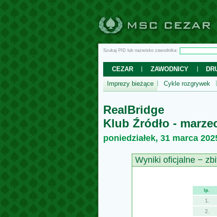
Szukaj PID lub nazwisko zawodnika:
CEZAR
ZAWODNICY
DR
Imprezy bieżące
Cykle rozgrywek
RealBridge
Klub Źródło - marze
poniedziałek, 31 marca 2025
Wyniki oficjalne − zbi
lp.
1.
2.