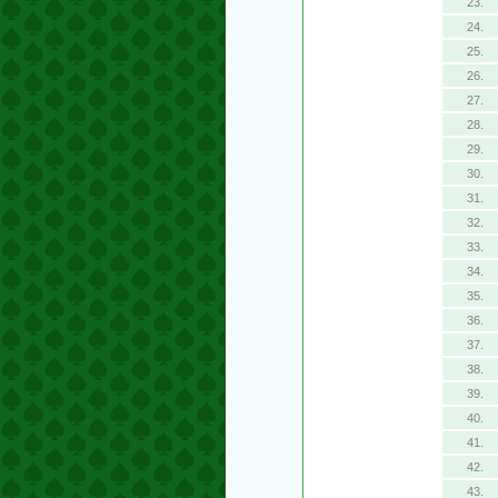
23.
24.
25.
26.
27.
28.
29.
30.
31.
32.
33.
34.
35.
36.
37.
38.
39.
40.
41.
42.
43.