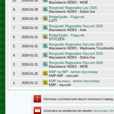
10.
2026-02-28
Mazowiecki WZBS - WOB
Rozgrywki Regionalne Luty 2026
9.
2026-02-28
Mazowiecki WZBS - Dobra Gra
BridgeSpider - Pajączek
8.
2026-02-28
LUTY
Rozgrywki Regionalne Styczeń 2026
7.
2026-01-31
Mazowiecki WZBS - Inne
BridgeSpider - Pajączek
6.
2026-01-31
STYCZEŃ
Rozgrywki Regionalne Styczeń 2026
5.
2026-01-31
Mazowiecki WZBS - Wędrowna Trzydziestk
Rozgrywki Regionalne Styczeń 2026
4.
2026-01-31
Mazowiecki WZBS - Dobra Gra
Rozgrywki Regionalne Styczeń 2026
3.
2026-01-31
Mazowiecki WZBS - WOB
KMP na IMP - termin styczniowy
2.
2026-01-26
KMP-IMP - styczeń
KMP na maxy - termin styczniowy
1.
2026-01-12
KMP - styczeń
Informacje o przetwarzaniu danych osobowych znajdują
Jeżeli dane są niewłaściwe lub niepełne,
skorzystaj z for