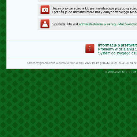
Jeżeli brakuje zdjęcia lub jest niewłaściwe przygotuj zd
i prześlij je do administratora bazy danych w okręgu Ma
Sprawdź, kto jest
administratorem w okręgu Mazowiecki
Informacje o przetwa
Problemy w działaniu
System do swojego dzi
Strona wygenerowana automatycznie w dniu
2026-08-07
g.
04:43:18
(0.9524/33) prze
© 2003-2026
MSC.COM.