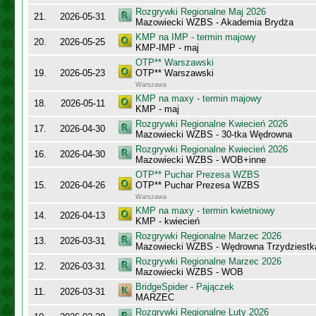
Rozgrywki Regionalne Maj 2026
21.
2026-05-31
Mazowiecki WZBS - Akademia Brydża
KMP na IMP - termin majowy
20.
2026-05-25
KMP-IMP - maj
OTP** Warszawski
19.
2026-05-23
OTP** Warszawski
Warszawa
KMP na maxy - termin majowy
18.
2026-05-11
KMP - maj
Rozgrywki Regionalne Kwiecień 2026
17.
2026-04-30
Mazowiecki WZBS - 30-tka Wędrowna
Rozgrywki Regionalne Kwiecień 2026
16.
2026-04-30
Mazowiecki WZBS - WOB+inne
OTP** Puchar Prezesa WZBS
15.
2026-04-26
OTP** Puchar Prezesa WZBS
Warszawa
KMP na maxy - termin kwietniowy
14.
2026-04-13
KMP - kwiecień
Rozgrywki Regionalne Marzec 2026
13.
2026-03-31
Mazowiecki WZBS - Wędrowna Trzydziestk
Rozgrywki Regionalne Marzec 2026
12.
2026-03-31
Mazowiecki WZBS - WOB
BridgeSpider - Pajączek
11.
2026-03-31
MARZEC
Rozgrywki Regionalne Luty 2026