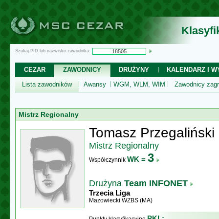
Klasyf
Szukaj PID lub nazwisko zawodnika:
CEZAR
ZAWODNICY
DRUŻYNY
KALENDARZ I WY
Lista zawodników
Awansy
WGM, WLM, WIM
Zawodnicy zagr
Mistrz Regionalny
Tomasz Przegaliński
Mistrz Regionalny
3
WK =
Współczynnik
Drużyna
Team INFONET
Trzecia Liga
Mazowiecki WZBS (MA)
PKL: