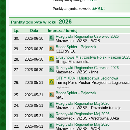
Punkty klasyfikacyjne
aPKL:
Punkty arcymistrzowskie
2026
Punkty zdobyte w roku
Lp.
Data
Impreza / turniej
Rozgrywki Regionalne Czerwiec 2026
30.
2026-06-30
Mazowiecki WZBS - WOB
BridgeSpider - Pajączek
29.
2026-06-30
CZERWIEC
Drużynowe Mistrzostwa Polski - sezon 202
28.
2026-06-30
III Liga Mazowiecka
Rozgrywki Regionalne Czerwiec 2026
27.
2026-06-30
Mazowiecki WZBS - Inne
OTP** XXVII Mistrzostwa Legionowa
26.
2026-05-31
Turniej Par o Puchar Prezydenta Legionow
Legionowo
BridgeSpider - Pajączek
25.
2026-05-31
MAJ
Rozgrywki Regionalne Maj 2026
24.
2026-05-31
Mazowiecki WZBS - Pozostałe turnieje
Rozgrywki Regionalne Maj 2026
23.
2026-05-31
Mazowiecki WZBS - Wędrowna 30-ka
Rozgrywki Regionalne Maj 2026
22.
2026-05-31
Mazowiecki WZBS - WOB