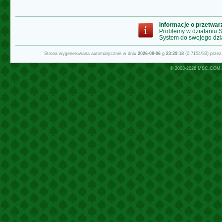
Informacje o przetwa
Problemy w działaniu
System do swojego dzi
Strona wygenerowana automatycznie w dniu
2026-08-06
g.
23:29:18
(0.7154/33) prze
© 2003-2026
MSC.COM.