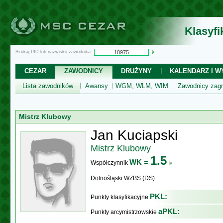
Klasyf
Szukaj PID lub nazwisko zawodnika:
CEZAR
ZAWODNICY
DRUŻYNY
KALENDARZ I WY
Lista zawodników
Awansy
WGM, WLM, WIM
Zawodnicy zagr
Mistrz Klubowy
Jan Kuciapski
Mistrz Klubowy
1.5
WK =
Współczynnik
Dolnośląski WZBS (DS)
PKL:
Punkty klasyfikacyjne
aPKL:
Punkty arcymistrzowskie