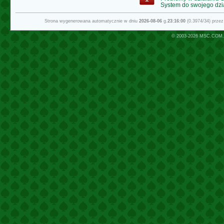
System do swojego dzi
Strona wygenerowana automatycznie w dniu
2026-08-06
g.
23:16:00
(0.3974/34) prze
© 2003-2026
MSC.COM.