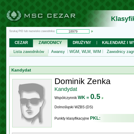
Klasyf
Szukaj PID lub nazwisko zawodnika:
CEZAR
ZAWODNICY
DRUŻYNY
KALENDARZ I WY
Lista zawodników
Awansy
WGM, WLM, WIM
Zawodnicy zagr
Kandydat
Dominik Zenka
Kandydat
0.5
WK =
Współczynnik
Dolnośląski WZBS (DS)
PKL:
Punkty klasyfikacyjne