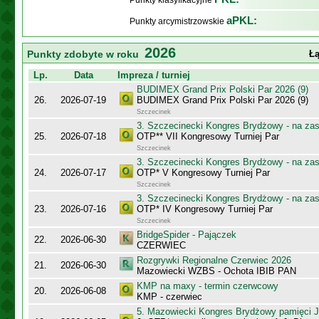
Punkty klasyfikacyjne
aPKL:
Punkty arcymistrzowskie
2026
Punkty zdobyte w roku
Łą
Lp.
Data
Impreza / turniej
BUDIMEX Grand Prix Polski Par 2026 (9)
26.
2026-07-19
BUDIMEX Grand Prix Polski Par 2026 (9)
Szczecinek
3. Szczecinecki Kongres Brydżowy - na za
25.
2026-07-18
OTP** VII Kongresowy Turniej Par
Szczecinek
3. Szczecinecki Kongres Brydżowy - na za
24.
2026-07-17
OTP* V Kongresowy Turniej Par
Szczecinek
3. Szczecinecki Kongres Brydżowy - na za
23.
2026-07-16
OTP* IV Kongresowy Turniej Par
Szczecinek
BridgeSpider - Pajączek
22.
2026-06-30
CZERWIEC
Rozgrywki Regionalne Czerwiec 2026
21.
2026-06-30
Mazowiecki WZBS - Ochota IBIB PAN
KMP na maxy - termin czerwcowy
20.
2026-06-08
KMP - czerwiec
5. Mazowiecki Kongres Brydżowy pamięci J