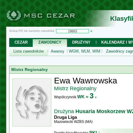
Klasyf
Szukaj PID lub nazwisko zawodnika:
CEZAR
ZAWODNICY
DRUŻYNY
KALENDARZ I WY
Lista zawodników
Awansy
WGM, WLM, WIM
Zawodnicy zagr
Mistrz Regionalny
Ewa Wawrowska
Mistrz Regionalny
3
WK =
Współczynnik
Drużyna
Husaria Moskorzew 
Druga Liga
Mazowiecki WZBS (MA)
PKL: