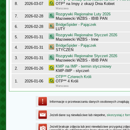
8.
2026-03-07
OTP* na Impy z okazji Dnia Kobiet
Warszawa
Rozgrywki Regionalne Luty 2026
7.
2026-02-28
Mazowiecki WZBS - IBIB PAN
BridgeSpider - Pajączek
6.
2026-02-28
LUTY
Rozgrywki Regionalne Styczeń 2026
5.
2026-01-31
Mazowiecki WZBS - Inne
BridgeSpider - Pajączek
4.
2026-01-31
STYCZEŃ
Rozgrywki Regionalne Styczeń 2026
3.
2026-01-31
Mazowiecki WZBS - IBIB PAN
KMP na IMP - termin styczniowy
2.
2026-01-26
KMP-IMP - styczeń
OTP** Czterech Króli
1.
2026-01-06
OTP** 4 Króli
Warszawa
Informacje o przetwarzaniu danych osobowych znajdują
Jeżeli dane są niewłaściwe lub niepełne,
skorzystaj z for
Jeżeli brakuje zdjęcia lub jest niewłaściwe przygotuj zd