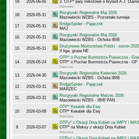
19.
2026-06-05
2. OTP* pary mikstowe o brylant A.J. Diame
Warszawa
Rozgrywki Regionalne Maj 2026
18.
2026-05-31
Mazowiecki WZBS - Pozostałe turnieje
BridgeSpider - Pajączek
17.
2026-05-31
MAJ
Rozgrywki Regionalne Maj 2026
16.
2026-05-31
Mazowiecki WZBS - Ochota IBIB
Drużynowe Mistrzostwa Polski - sezon 202
15.
2026-05-31
II liga, grupa NE
OTP* o Puchar Burmistrza Piaseczna - Gr
14.
2026-05-24
OTP* o Puchar Burmistrza Piaseczna - G
Piaseczno
Rozgrywki Regionalne Kwiecień 2026
13.
2026-04-30
Mazowiecki WZBS - Ochota IBIB
BridgeSpider - Pajączek
12.
2026-03-31
MARZEC
Rozgrywki Regionalne Marzec 2026
11.
2026-03-31
Mazowiecki WZBS - IBIB PAN
OTP* Kwiatek dla Ewy
10.
2026-03-08
OTP* Kwiatek dla Ewy
Warszawa
OTPy* z Okazji Dnia Kobiet na IMPY i MA
9.
2026-03-07
OTP* na Maksy z okazji Dnia Kobiet
Warszawa
OTPy* z Okazji Dnia Kobiet na IMPY i MA