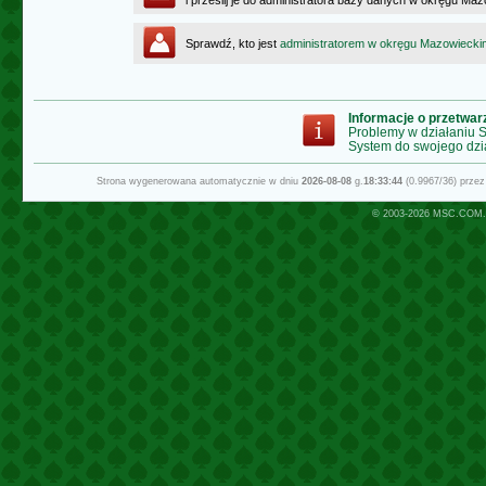
i prześlij je do administratora bazy danych w okręgu Ma
Sprawdź, kto jest
administratorem w okręgu Mazowiecki
Informacje o przetwa
Problemy w działaniu
System do swojego dzi
Strona wygenerowana automatycznie w dniu
2026-08-08
g.
18:33:44
(0.9967/36) prze
© 2003-2026
MSC.COM.